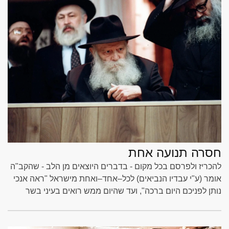
חסרה תנועה אחת
להכריז ולפרסם בכל מקום - בדברים היוצאים מן הלב - שהקב"ה
אומר (ע"י עבדיו הנביאים) לכל–אחד–ואחת מישראל "ראה אנכי
נותן לפניכם היום ברכה", ועד שהיום ממש רואים בעיני בשר
ברכת הגאולה האמיתית והשלימה. משיחות הרבי שליט"א מלך
המשיח