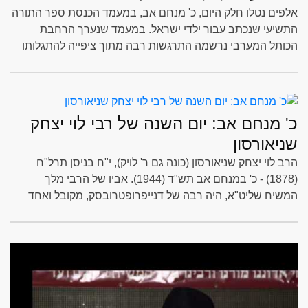
אלפים נטלו חלק היום, כ' מנחם אב, במעמד הכנסת ספר התורה
התשיעי שנכתב עבור ילדי ישראל. במעמד שנערך הרחבת
הכותל המערבי נרשמה התרגשות רבה מתוך ציפייה להתגלותו
של הרבי שליט"א מלך המשיח • צפו בגלריה
כ' מנחם אב: יום השנה של רבי לוי יצחק
שניאורסון
הרב לוי יצחק שניאורסון (כונה גם ר' לויק), י"ח בניסן תרל"ח
(1878) - כ' במנחם אב תש"ד (1944). אביו של הרבי מלך
המשיח שליט"א, היה רבה של דנייפרופטרובסק, מקובל ואחד
המנהיגים היהודים הבולטים בברית המועצות. נאסר על הפצת
היהדות ונשלח לגלות בצ'אילי שבקזחסטן