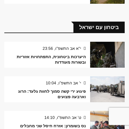
ביטחון עם ישראל
י"א אב התשפ"ו, 23:56
היערכות ביטחונית, התפתחויות אזוריות
ובשורות מעודדות
י' אב התשפ"ו, 10:04
פיגוע ירי קשה סמוך לחוות גלעד: הרוג
וארבעה פצועים
ט' אב התשפ"ו, 14:10
נס בשומרון: אזרח חיסל שני מחבלים