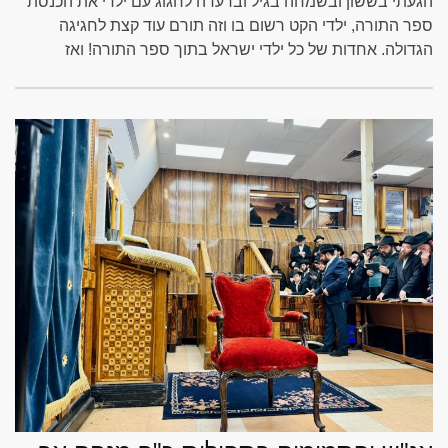
הגעתי בששון ובשמחה בגיל וברעדה לחגוג עם ילדי את הכנסת
ספר התורה, ילדי הקט רשום בו וזה תורם עוד קצת לחגיגה
הגדולה. אחדות של כל ילדי ישראל בתוך ספר התורה! ואז
נעצרתי בשער, אסור להכניס דגלים לרחבת הכותל נאמר לי
ביבושת. אבל מה? ממתי?