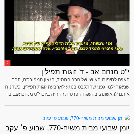
י"ט מנחם אב - ד' זוגות תפילין
האזינו לסיפורו האישי של הרב החסיד, הגאון המפורסם, הרב
שניאור זלמן גפני שהתלבט בנוגע לארבעה זוגות תפילין, וכשהניח
אותם לראשונה, בהשגחה פרטית זה היה ביום י"ט מנחם אב, בו
כתוב ב"לוח היום יום" הסדר של הנחת ארבעה זוגות תפילין
יומן שבועי מבית משיח-770, שבוע פ׳ עקב