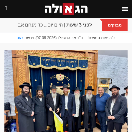
לפני 3 שעות
|
רמב"ם פרק אחד: הלכות קידוש 
מבזקים
ב"ה ימות המשיח!
כ"ד אב התשפ"ו (07.08.2026) פרשת
ראה