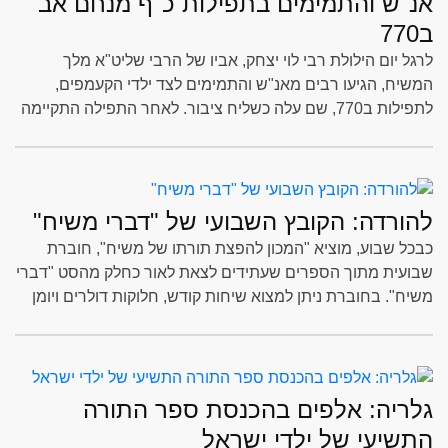
אנ"ש והתמימים בתפילות כ"ף מנחם אב
ב770
לרגל יום הילולת רבי לוי יצחק, אביו של הרבי שליט"א מלך
המשיח, הגיעו רבים מאנ"ש והתמימים לצד ילדי הקעמפים,
לתפילות ב770, שם עלה כשליח ציבור. לאחר התפילה התקיימה
חלוקת השטרות לצדקה. צפו בגלריה מאירועי היום
להורדה: הקובץ השבועי של "דברי משיח"
כבכל שבוע, מוציא "המכון להפצת תורתו של משיח", חוברת
שבועית מתוך הספרים שעתידים לצאת לאור כחלק מהסט "דברי
משיח". בחוברת ניתן למצוא שיחות קודש, חלוקות דולרים ויומן
שבועי בפרסום ראשון
גלריה: אלפים בהכנסת ספר התורה
התשיעי של ילדי ישראל