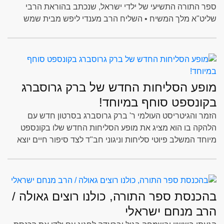
ספר התורה התשיעי של ילדי ישראל, שנכתב בהוראת הרבי
שליט"א מלך המשיח • השליח הרב מענדי ליפש מבית שמש
בטור כואב לאור אירועי אתמול בכותל המערבי
מופע הסליחות החדש של ברק גרוסברג
בקונספט סוחף במיוחד!
הזמר והגיטריסט העולמי ר' ברק גרוסברג בסרטון חדש עם
הלהקה בו הוא מציג את מופע הסליחות החדש שלו בקונספט
מיוחד המשלב פיוטי סליחות וניגוני חב"ד לצד סיפור חיים יוצא
דופן. ב3 שנים האחרונות הסתובב ברק ברחבי בעולם בחודש
אלול בקהילות רבות
בהכנסת ספר התורה, כולנו רוצים גאולה /
הרב מנחם ישראלי