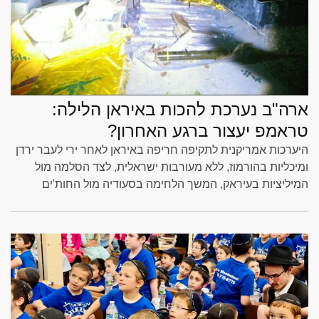
ארה"ב נערכת להכות באיראן הלילה:
טראמפ יעצור ברגע האחרון?
היערכות אמריקנית לתקיפה חריפה באיראן לאחר ירי לעבר ירדן
ומיכליות בהורמוז, ללא מעורבות ישראלית, לצד הסלמה מול
המיליציות בעיראק, המשך הלחימה בסעודיה מול החות'ים
ואסונות בטורקיה. לדברי אבישי אפרגון אלו סימני גאולה והבטחת
הרבי שארץ ישראל הבטוחה בעולם והתגשמות הנבואה סכסכתי
מצרים במצרים לטובת ישראל