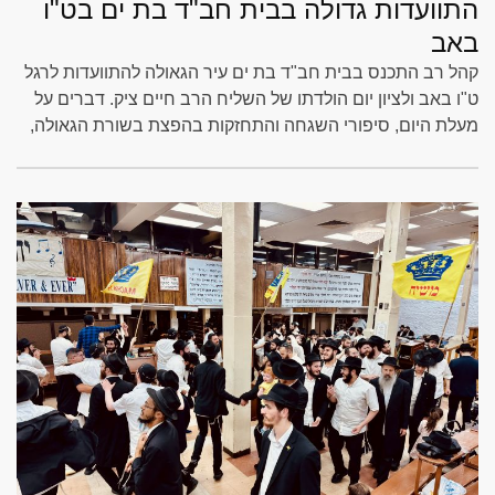
התוועדות גדולה בבית חב"ד בת ים בט"ו
באב
קהל רב התכנס בבית חב"ד בת ים עיר הגאולה להתוועדות לרגל
ט"ו באב ולציון יום הולדתו של השליח הרב חיים ציק. דברים על
מעלת היום, סיפורי השגחה והתחזקות בהפצת בשורת הגאולה,
בהשתתפות רבנים ושלוחי הרבי שליט"א מלך המשיח מהעיר
והחלטות טובות לקראת הגאולה האמיתית והשלימה