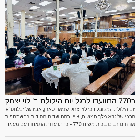
ב770 התוועדו לרגל יום הילולת ר' לוי יצחק
יום הילולת המקובל רבי לוי יצחק שניאורסאהן, אביו של יבלחט"א
הרבי שליט"א מלך המשיח, צויין בהתוועדות חסידית בהשתתפות
אורחים רבים בבית משיח 770 • בהתוועדות התאחדו עם מעמד
הכנסת ספר התורה בכותל המערבי • צילום: אלחנן סגל