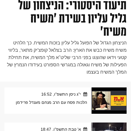
תיעוד היסטורי: הניצחון של
גליל עליון בשירת 'משיח
משיח'
הניצחון הגדול של הפועל גליל עליון בזכות המשיח. כך הלהיט
משיח משיח כבש את הארץ: הרב בצלאל קופצ'יק מתאר, בליווי
קטעי וידאו שהוצגו בפני הרבי שליט"א מלך המשיח, את תחילת
הפעילות של משיח וגאולה במגרשי הספורט בעידודו הנמרץ של
המלך המשיח בעצמו
י"ג ניסן התשפ"ו, 16:52
הלכות פסח עם הרב מנחם מענדל פרידמן
א' טבת התשפ"ו, 18:47