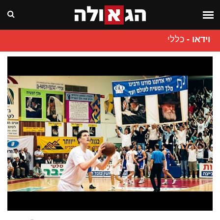
וידאו
-
כללי