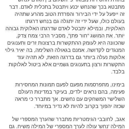
מתבטא בכך שהנחש יכנע ויתבטל בתכלית לאדם. דבר
זה ייפעל על ידי הבירור והפרדת הטוב מהרע שתהיה
בעולם כולו, שעל ידי זה יתגלה גם בנחש דרגתו
האלוקית, ובמילא יתבטל לאדם שדרגתו האלוקית גבוהה
יותר. את המושג "חור פתן", מסביר הרבי צמח צדק,
שהכוונה היא לעומק ההתקשרות ברצונות זרים ותענוגים
המנגדים לקדושה. אמנם בגאולה השלימה, בה יאיר גילוי
אלוקות נעלה ביותר גם בדרגה הזאת, לא תהיה עוד
התקשרות ורצון בתענוגים גשמיים אלא ביטול לאלוקות
בלבד.
בימינו, מתפרסמות מפעם לפעם תמונות המחסירות
פעימה, בהם נראים ילדים, בעיקר במדינות ה'עולם
השלישי' המשחקים עם נחשים. אך מתברר כי מראה
שכזה יהפוך בקרוב להיות לא נדיר במיוחד.
אגב, לחובבי הגימטריות מתברר שהערך המספרי של
המילה 'נחש' עולה לערך המספרי של המילה משיח. גם