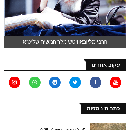
הרבי מליובאוויטש מלך המשיח שליט"א
עקוב אחרינו
כתבות נוספות
י"ז תמוז התשפ"ו, 10:25