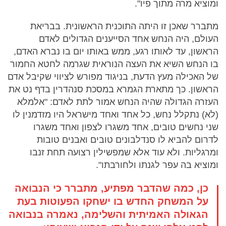
ומוציא מרה מתוך פיו".
מתברר שאכן זו היתה התוכנית הראשונית. בבריאת
העולם, היה הנחש אחד הסייענים הגדולים לאדם
הראשון, עד לאותו רגע, ממש באותו יום בו נברא האדם,
בו הנחש השיא את העצה הנוראית שגרמה לחטא החמור
של האכילה מעץ הדעת, בניגוד מפורש לציווי שקיבל אדם
הראשון. כך מתארת הגמרא במסכת סנהדרין בדף נט את
העזרה הגדולה שהיה הנחש אמור לתת לאדם: "אלמלא
(לא) נתקלל נחש, כל אחד ואחד מישראל היו מזדמנין לו
שני נחשים טובים, אחד משגרו לצפון ואחד משגרו
לדרום להביא לו סנדלבונים טובים ואבנים טובות
ומרגליות. ולא עוד אלא שמפשילין רצועה תחת זנבו
ומוציא בה עפר לגנתו ולחורבתו".
כן, כמה שהדבר מפתיע, מתברר כי הנבואה
על המשחק החדש בו ישחקו הפעוטות בעת
הגאולה האמיתית והשלימה, נאמרה בנבואה