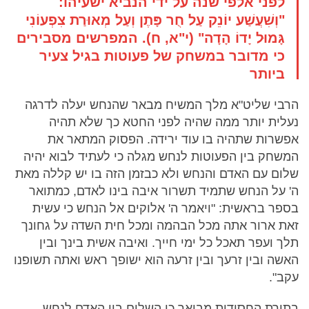
לפני אלפי שנה על ידי הנביא ישעיהו:
"וְשִׁעֲשַׁע יוֹנֵק עַל חֻר פָּתֶן וְעַל מְאוּרַת צִפְעוֹנִי
גָּמוּל יָדוֹ הָדָה" (י"א, ח). המפרשים מסבירים
כי מדובר במשחק של פעוטות בגיל צעיר
ביותר
הרבי שליט"א מלך המשיח מבאר שהנחש יעלה לדרגה
נעלית יותר ממה שהיה לפני החטא כך שלא תהיה
אפשרות שתהיה בו עוד ירידה. הפסוק המתאר את
המשחק בין הפעוטות לנחש מגלה כי לעתיד לבוא יהיה
שלום עם האדם והנחש ולא כבזמן הזה בו יש קללה מאת
ה' על הנחש שתמיד תשרור איבה בינו לאדם, כמתואר
בספר בראשית: "ויאמר ה' אלוקים אל הנחש כי עשית
זאת ארור אתה מכל הבהמה ומכל חית השדה על גחונך
תלך ועפר תאכל כל ימי חייך. ואיבה אשית בינך ובין
האשה ובין זרעך ובין זרעה הוא ישופך ראש ואתה תשופנו
עקב".
בתורת החסידות מבואר כי השלום בין האדם לנחש