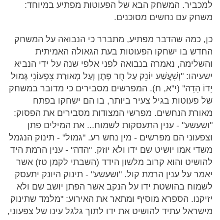
למכביר. המשחק הבא של הפעוטות מפתיע במיוחד:
משחק עם נחשים מסוכנים.
כן, כמה שהדבר מפתיע, מתברר כי הנבואה על המשחק
החדש בו ישחקו הפעוטות בעת הגאולה האמיתית
והשלימה, נאמרה בנבואה לפני אלפי שנה על ידי הנביא
ישעיהו: "וְשִׁעֲשַׁע יוֹנֵק עַל חֻר פָּתֶן וְעַל מְאוּרַת צִפְעוֹנִי גָּמוּל
יָדוֹ הָדָה" (י"א, ח). המפרשים מסבירים כי מדובר במשחק
של פעוטות בגיל צעיר ביותר, בו הם ישחקו בפתח
מאורת הנחשים. מפרשי המצודות מסבירים את הפסוק:
"ושעשע" - ענין התעסקות לשמוח... את המילים פתן
וצפעוני הם מפרשים - מין נחש רע. "גמול" - תינוק הנגמל
משדי אמו יושיט שם ידו ולא יוזק. "הדה" - ענין הרמת היד
להושיט והוא קרוב מלשון הידד (השבתי לקמן טז) אשר
יאמר על ענין הרמת קול. "ושעשע" - תינוק היונק יתעסק
לשמוח בהושטת ידו על הנקב אשר הפתן יושב שם ולא
יזיקנו. הספרא מוסיף ומתאר את האירוע: "מלמד שתינוק
מישראל עתיד להושיט את ידו לתוך גלגל עינו של צפעוני,