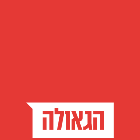
בלק
 מה אני יכול להוסיף בעולם? שיעורו השבועי של הרב יהודה
מנהל בית חב"ד רמת אביב ג' על פרשת השבוע, פרשת שמיני
במ
ברא
בש
ולה
י"ח אדר ב' התשפ"ב, 14:04
 כמו דוד המלך
דבר
האז
 שאול המלך הייתה לפי השכל וההיגיון הישר, אך בגלל זה
ואר
מנו המלכות וניתנה לדוד המלך שדרכו הייתה למעלה מסדר
, טעם ודעת
ואת
וזא
א
י"ז אדר ב' התשפ"ב, 07:10
ויג
ה בקצרה: תחילת עבודת הכהנים במשכן
ויחי
וילך
מיני היא הפרשה השלישית בספר השלישי בתורה - ספר
 בפרשת שמיני התורה ממשיכה בעקבות הנושא המדובר
ויצ