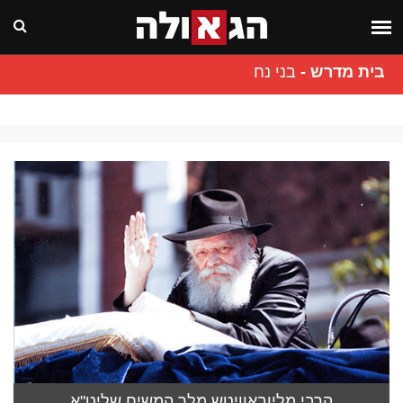
בית מדרש
-
בני נח
הרבי מליובאוויטש מלך המשיח שליט"א