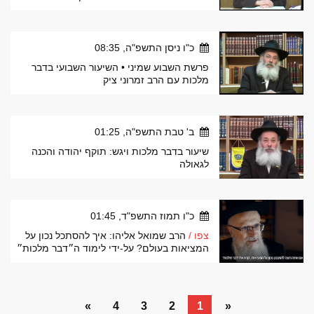
כ"ו ניסן התשפ"ה, 08:35
פרשת השבוע שמיני • השיעור השבועי בדבר
מלכות עם הרב זמרוני ציק
ב' טבת התשפ"ה, 01:25
שיעור בדבר מלכות ויגש: תוקף יהודה והכנה
לגאולה
כ"ו תמוז התשפ"ד, 01:45
צפו /
הרב שמואל אליהו: איך להסתכל נכון על
המציאות בעולם? על-ידי לימוד ה״דבר מלכות״
»
4
3
2
1
«