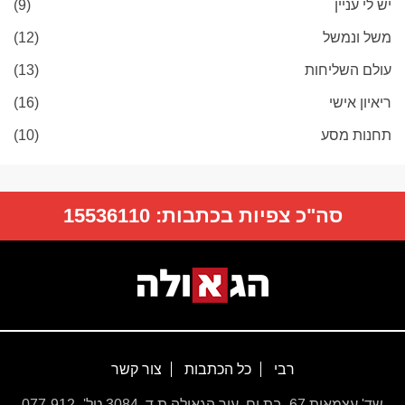
יש לי עניין
(9)
משל ונמשל
(12)
עולם השליחות
(13)
ריאיון אישי
(16)
תחנות מסע
(10)
סה"כ צפיות בכתבות:
15536110
רבי
כל הכתבות
צור קשר
שד' עצמאות 67, בת ים, עיר הגאולה ת.ד. 3084 טל' 077-912-