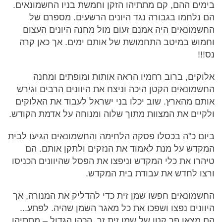
בימים ההם, קם מתתיהו הזקן וחמשת בניו החשמונאים.
הם נלחמו בגבורה נגד היונים הרשעים. מספרם של
החשמונאים היה אמנם זעום מול מחנה היונים העצום
וחמוש במיטב התחמושת של אותם ימים. אך כאן קרה
נס!!!
אלוקים, ברוב רחמיו הראה אותות ומופתים ומחנה
החשמונאים הקטן היכה וניצח את היוונים הרבים וגירש
אותם מהארץ. שוב יכלו בני ישראל לעבוד את האלוקים
ולקיים את המצוות מתוך שלוה ומנוחה על אדמת הקודש.
ביום כ"ה בכסלו פסקה הלחימה והחשמונאים הגיעו לבית
המקדש על מנת לאמוד את הנזקים ולתקן אותם. הם
טיהרו את כלי המקדש וניפצו את הפסל שהיוונים הכניסו
ורצו לחדש את עבודת בית המקדש.
החשמונאים חפשו שמן זית כדי להדליק את המנורה, אך
היוונים נפצו ושפכו את כל מאגר השמן שהיה. לפתע...
הם מצאו פך קטן של שמן זית זך, הכהן הגדול – מתתיהו