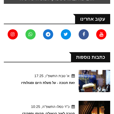
עקוב אחרינו
כתבות נוספות
א' טבת התשפ"ו, 17:25
זאת חנוכה - על מעלת היום וסגולותיו
כ"ד כסלו התשפ"ה, 10:25
חנוכה לאור הגאולה: מהותו ותפקידו