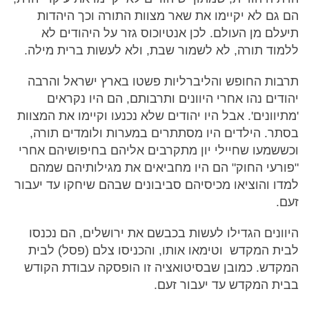
הם גם לא יקיימו את שאר מצוות התורה וכך היהדות
תיעלם מן העולם. לכן אנטיוכוס גזר על היהודים לא
ללמוד תורה, לא לשמור שבת, ולא לעשות ברית מילה.
תרבות החופש והליברליות פשטו בארץ ישראל והרבה
יהודים נהו אחרי היוונים ותרבותם, הם היו נקראים
'מתיוונים'. אבל היו יהודים שלא נכנעו וקיימו את המצוות
בסתר. הילדים היו מסתתרים במערות ולומדים תורה,
וכששמעו שחיילי יון מתקרבים אליהם בחיפושיהם אחרי
"פורעי החוק" הם היו מחביאים את מגילותיהם שמהם
למדו והוציאו מכיסיהם סביבונים שבהם שיחקו עד יעבור
זעם.
היוונים הגדילו לעשות בכבשם את ירושלים, הם נכנסו
לבית המקדש וטימאו אותו, והכניסו צלם (פסל) לבית
המקדש. כמובן שבסיטואציה זו הופסקה עבודת הקודש
בבית המקדש עד יעבור זעם.