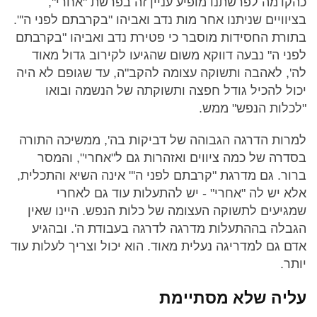
כהקדמה לפרשתנו מופיע עניין זה בפרשת "אחרי",
בציוויים שניתנו אחר מות נדב ואביהו "בקרבתם לפני ה'".
בתורת החסידות מוסבר כי פטירת נדב ואביהו "בקרבתם
לפני ה" נבעה דווקא משום שהגיעו לקירוב גדול מאוד
לה', לאהבה ותשוקה עצומה להקב"ה, עד שגופם לא היה
יכול להכיל גודל חפצה ותשוקתה של הנשמה ובואו
"לכלות הנפש" ממש.
למרות הדרגה הגבוהה של דביקות בה', ממשיכה התורה
בסדרה של כמה ציווים ואזהרות גם ל"אחרי", והמסר
ברור. גם מדרגת "קרבתם לפני ה'" אינה השיא והתכלית,
אלא יש לה "אחרי" - יש להתעלות עוד גם לאחרי
שמגיעים לתשוקה העצומה של כלות הנפש. היינו שאין
הגבלה בההתעלות מדרגה לדרגה בעבודת ה'. ובהגיע
אדם גם למדריגה נעלית מאוד. הוא יכול וצריך לעלות עוד
יותר.
עליה שלא מסתיימת