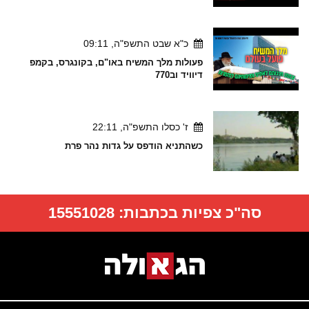
כ"א שבט התשפ"ה, 09:11
פעולות מלך המשיח באו"ם, בקונגרס, בקמפ
דיוויד וב770
ז' כסלו התשפ"ה, 22:11
כשהתניא הודפס על גדות נהר פרת
סה"כ צפיות בכתבות:
15551028