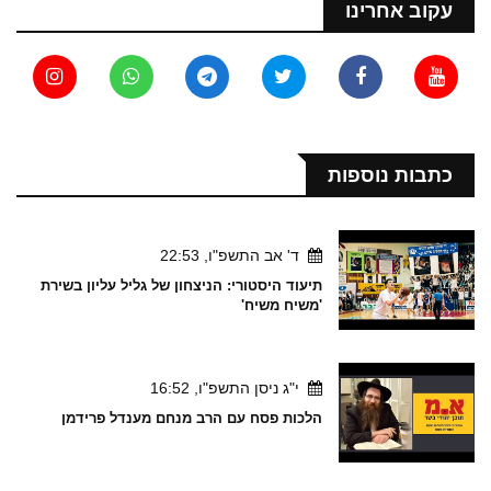
עקוב אחרינו
כתבות נוספות
ד' אב התשפ"ו, 22:53
תיעוד היסטורי: הניצחון של גליל עליון בשירת
'משיח משיח'
י"ג ניסן התשפ"ו, 16:52
הלכות פסח עם הרב מנחם מענדל פרידמן