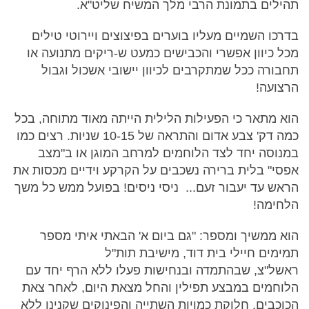
תהילים בתמונת הרבי מלך המשיח שליט"א.
בדרכו השמיים מעליו בוערים בפיצוצים ויירוטי טילים
מכל כיוון אפשרי והכבישים כמעט ש-ריקים מתנועה או
תחבורה ככל שמתקרבים לכיוון יישובי אשכול וגבול
הרצועה!
הוא מתאר כי הפעילות הלילית הייתה מאוד מתוחה, בכל
כמה דק' צבע אדום והתראה של 10-15 שניות. רצים כמו
במנוסה יחד לצד הלוחמים למרחב המוגן או ב"מצב
אפסי" בלית ברירה נשכבים על הקרקע וידיים מכסות את
הראש עד יעבור זעם... ניסי ניסים! בפועל ממש כל משך
הלחימה!
הוא ממשיך ומספר: "גם ביום א' הבאתי איתי מספר
תמימים חיילי בית דוד, מישיבת תות"ל
ראשל"צ, שבהתמדה ובנחישות פעלו ללא הרף יחד עם
הלוחמים במבצע תפילין והחל מצאת היום, לאחר צאת
הכוכבים, חלוקת כמויות השתייה והפינוקים שקנינו ללא