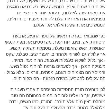
של חודש זה - חודש שבט, חודש של השקיה, של ברכה,
של חיבור שמים וארץ. בחמישה עשר בשבט אנו חוגגים
את ראש השנה לאילנות, ובעומק יותר אנו מציינים
בפנימיות את האחריות שלנו להיות המעבירים, הדולים,
הממשיכים את השפע האלוקי אל העולם.
כפי שמבואר בפרק הראשון של ספר התניא, ארבעת
היסודות, אש, מים, רוח ועפר, משרטטים את מפת הנפש
האנושית. האש שואפת מעלה, מסמלת תשוקה וגעגוע,
אך עלולה גם לשרוף ולהחריב. העפר יציב, סבלני, שקט
- אך עלול לשקוע בעצלות ועצבות. הרוח נעה, מחיה,
מעניקה חמצן - אך לפעמים גורמת לריחוף נטול מעש.
והמים? הם מצמיחים תענוג, מפתים, זורמים. בלא גבול -
הם עלולים להטביע; במידה הנכונה - הם מקור חיים.
לכן מזהירה תורת החסידות מהיסחפות אחרי תענוגות
גשמיים, אך בו עלינו לזכור כי המים במהותם הם טוב
מוחלט. "אין מים אלא תורה". התורה, כמו הגשם, ירדה
מלמעלה למטה, ירדה מהעולמות העליונים עד