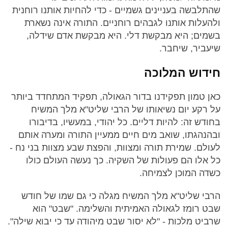
שהתלבשה בעניינים גשמיים - כדי להחיות אותנו רוחנית
ולהעלות אותנו לגבהים רוחניים. התורה אינה נשארת
בשמים; היא מבקשת דלי. היא מבקשת אדם שידלה,
שיעביר, שיחבר.
חידוש המלוכה
כאן טמון תפקידנו בדור הגאולה, תפקיד המתחדד ביותר
על רקע יום נשיאותו של הרבי שליט"א מלך המשיח
בחודש זה: להיות דליים. כל יהודי, במעשיו, בדיבורו
ובהנהגתו, שואב מים חיים ממעיין התורה ומערה אותם
לעולם. שמירת תורה ומצוות, והפצת שבע מצוות בני נח -
כל אלו הם פעולות של השקיה. כך נעשה העולם כולו
כשדה המוכן לצמיחה.
הרבי שליט"א מלך המשיח מגלה כי גם שמו של חודש
שבט רומז לגאולה האמיתית והשלימה. "שבט" הוא
שרביט מלכות - "לא יסור שבט מיהודה עד כי יבוא שילה".