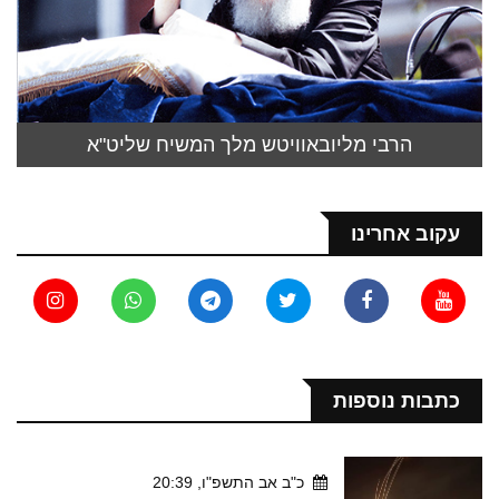
הרבי מליובאוויטש מלך המשיח שליט"א
עקוב אחרינו
כתבות נוספות
כ"ב אב התשפ"ו, 20:39