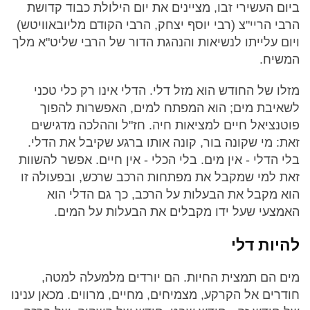
ביום העשירי זבו, מציינים את יום הילולת כבוד קדושת
הרבי הריי"צ (רבי יוסף יצחק, הרבי הקודם מליובאוויטש)
ויום עלייתו לנשיאות והנהגת הדור של הרבי שליט"א מלך
המשיח.
מזלו של החודש הוא מזל דלי. הדלי אינו רק כלי טכני
לשאיבת מים; הוא המפתח למים, האפשרות להפוך
פוטנציאל חיים למציאות חיה. חז"ל וההלכה מדגישים
זאת: מי שקונה בור, קונה אותו ברגע שקיבל את הדלי.
בלי הדלי - אין מים. בלי הכלי - אין חיים. אפשר להשוות
זאת למי שמקבל את מפתחות הרכב שרכש, ובפעולה זו
הוא מקבל את הבעלות על הרכב, כך גם הדלי הוא
האמצעי שעל ידו מקבלים את הבעלות על המים.
להיות דלי
מים הם תמצית החיות. הם יורדים מלמעלה למטה,
חודרים אל הקרקע, מצמיחים, מחיים, מרווים. מכאן ענינו