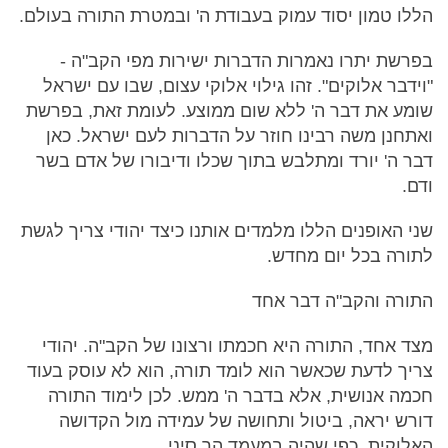
הללו טמון יסוד עמוק בעבודת ה' ובמטרת התורה בעולם.
בפרשת יתרו נאמרות הדברות ישירות מפי הקב"ה -
"וידבר אלוקים". זהו גילוי אלוקי עצום, שבו עם ישראל
שומע את דבר ה' ללא שום ממוצע. לעומת זאת, בפרשת
ואתחנן משה רבינו חוזר על הדברות לעם ישראל. כאן
דבר ה' יורד ומתלבש בתוך שכלו ודיבורו של אדם בשר
ודם.
שני האופנים הללו מלמדים אותנו כיצד יהודי צריך לגשת
לתורה בכל יום מחדש.
התורה והקב"ה דבר אחד
מצד אחד, התורה היא חכמתו ורצונו של הקב"ה. יהודי
צריך לדעת שכאשר הוא לומד תורה, הוא לא עוסק בעוד
חכמה אנושית, אלא בדבר ה' ממש. לכן לימוד התורה
דורש יראה, ביטול ותחושה של עמידה מול הקדושה
האלוקית, כפי שהיה במעמד הר סיני.