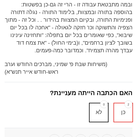
ובמה מתבטאת עבודה זו - הרי זה גם-כן בפשטות:
בהוספה בתורה ובמצוות, בלימוד התורה - נגלה דתורה
ופנימיות התורה, ובקיום המצוות בהידור . . וכל זה - מתוך
הצפיה והתשוקה וכו' חזקה לגאולה - "אחכה לו בכל יום
שיבוא", כפי שאומרים בכל יום בתפלה: "ותחזינה עינינו
בשובך לציון ברחמים", ו(בימי החול) - "את צמח דוד
עבדך מהרה תצמיח". וכמדובר כמה-פעמים.
(משיחות שבת פ' שמיני, מברכים החודש וערב
ראש-חודש אייר תנש"א)
האם הכתבה הייתה מעניינת?
0
2
כן
לא