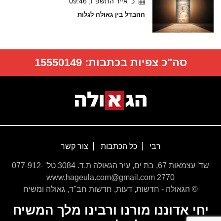
כ' אייר התשפ"ו, 09:46
ההבדל בין גאולה לגלות
סה"כ צפיות בכתבות:
15550149
רבי
כל הכתבות
צור קשר
שד' עצמאות 67, בת ים, עיר הגאולה ת.ד. 3084 טל' 077-912-
2770 www.hageula.com@gmail.com
© הגאולה - חדשות, דעות, חדשות חב''ד, גאולה ומשיח
יחי אדוננו מורנו ורבינו מלך המשיח