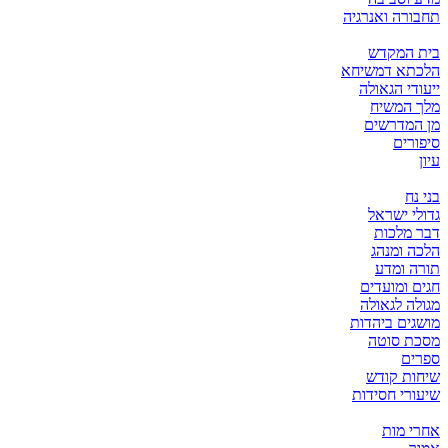
תחבורה ואנרגיה
בית המקדש
הלכתא דמשיחא
ייעודי הגאולה
מלך המשיח
מן המדרשים
סיפורים
עיון
בני נח
גדולי ישראל
דבר מלכות
הלכה ומנהג
תורה ומדע
חגים ומועדים
מגולה לגאולה
מושגים ביהדות
מסכת סוטה
ספרים
שיחות קודש
שיעורי חסידות
אחרי מות