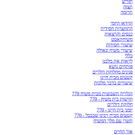
תזריע
תצוה
תרומה
הוידאו היומי
התוועדות חסידית
כנסים והרצאות
משיחקאסט
שיעורי חסידות
שיעורי משיח וגאולה
כללי
לראות את מלכנו
פותחים נושא
פנינים מחלוקת דולרים
קטעים מבית חיינו
שיעורים בדבר מלכות
הגלריה השבועית מבית משיח 770
חדשות בית משיח - 770
חלוקת דולרים
יומני בית חיינו - 770
קטעים מבית רבינו שבבבל - 770
תשרי עם מלך המשיח
אור החיים