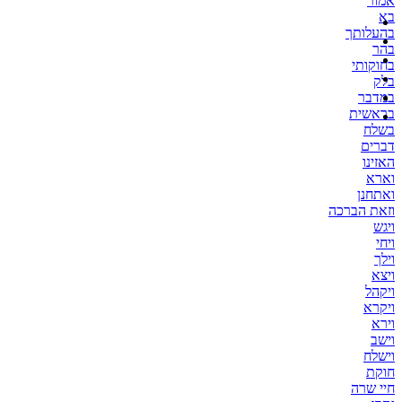
אמור
בא
בהעלותך
בהר
בחוקותי
בלק
במדבר
בראשית
בשלח
דברים
האזינו
וארא
ואתחנן
וזאת הברכה
ויגש
ויחי
וילך
ויצא
ויקהל
ויקרא
וירא
וישב
וישלח
חוקת
חיי שרה