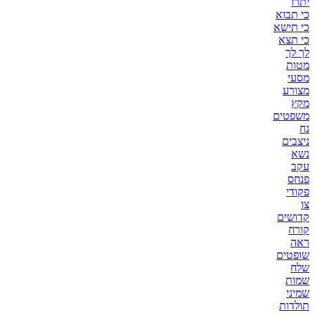
יתרו
כי תבוא
כי תישא
כי תצא
לך לך
מטות
מסעי
מצורע
מקץ
משפטים
נח
ניצבים
נשא
עקב
פנחס
פקודי
צו
קדושים
קורח
ראה
שופטים
שלח
שמות
שמיני
תולדות