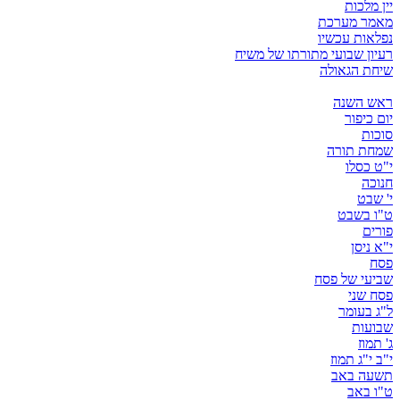
יין מלכות
מאמר מערכת
נפלאות עכשיו
רעיון שבועי מתורתו של משיח
שיחת הגאולה
ראש השנה
יום כיפור
סוכות
שמחת תורה
י"ט כסלו
חנוכה
י' שבט
ט"ו בשבט
פורים
י"א ניסן
פסח
שביעי של פסח
פסח שני
ל"ג בעומר
שבועות
ג' תמוז
י"ב י"ג תמוז
תשעה באב
ט"ו באב