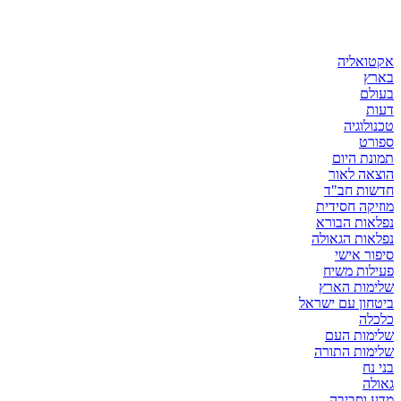
אקטואליה
בארץ
בעולם
דעות
טכנולוגיה
ספורט
תמונת היום
הוצאה לאור
חדשות חב"ד
מוזיקה חסידית
נפלאות הבורא
נפלאות הגאולה
סיפור אישי
פעילות משיח
שלימות הארץ
ביטחון עם ישראל
כלכלה
שלימות העם
שלימות התורה
בני נח
גאולה
מדע וסביבה