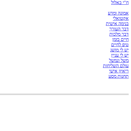
ח"י באלול
אמונה ומדע
אקטואלי
בנימה אישית
דבר העורך
דבר מלכות
חיים בזמן
טיפ לחיים
יש לי מושג
יש לי עניין
משל ונמשל
עולם השליחות
ריאיון אישי
תחנות מסע