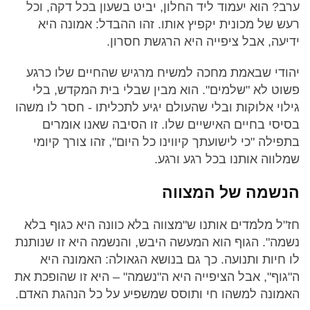
ערב? הוא יעמוד ליד החלון, יביט בשעון בכל דקה, וכל
רעש של מכונית יקפיץ אותו. זהו ההבדל: אמונה היא
ידיעה, אבל ציפייה היא הרגשת חסרון.
יהודי שבאמת מחכה למשיח מרגיש שהחיים שלו כרגע
פשוט לא "שלמים". הוא מבין שבלי בית המקדש, בלי
גילוי אלוקות ובלי שהעולם יגיע לתכליתו - חסר לו משהו
בסיסי בחיים האישיים שלו. זו הסיבה שאנו אומרים
בתפילה "כי לישועתך קיווינו כל היום", זהו צורך קיומי
שמלווה אותנו בכל רגע ורגע.
הנשמה של המצווה
חז"ל מלמדים אותנו ש"מצווה בלא כוונה היא כגוף בלא
נשמה". הגוף הוא המעשה היבש, והנשמה היא זו שנותנת
לו חיות ותנועה. כך גם בנושא הגאולה: האמונה היא
ה"גוף", אבל הציפייה היא ה"נשמה" – היא זו שהופכת את
האמונה למשהו חי ותוסס שמשפיע על כל הנהגת האדם.