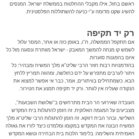
ראשם בחול, אילו מקבלי ההחלטות בממשלת ישראל. המנסים
להשיג שקט מדומה ע"י כניעה להשתוללות הפלסטינית.
רק יד תקיפה
אם תתקפל הממשלה, ח"ו, באופן כזה או אחר, המסר עלול
לשמש קו מנחה להמשך המאבק - ישראל מוותרת ונסוגה מול כל
איום בהפגנות סוערות.
בהזדמנויות רבות חוזר הרבי שליט"א מלך המשיח ומבהיר: כל
ויתור לערבים מתפרש על ידם כחולשה, ומהווה תמריץ ללחץ
הבא. כשמתחילים בוויתורים, אמר, כבר אי אפשר למצוא את
הנקודה שעליה אין לוותר. ורק יד תקיפה תמנע את הטירור.
העובדה שאירועי הר הבית מתרחשים ב"שלושת השבועות",
מצביעים על המגמה האלוקית. זה הזמן להתגלות בית המקדש
השלישי, ובהר הבית דווקא. זה הזמן להתגלות הרבי שליט"א מלך
המשיח הבונה את המקדש במקומו ומלמדנו כיצד לזרז את גאולה
האמיתית והשלימה: בלימוד הלכות בית הבחירה ונושא המקדש