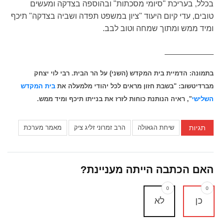
בכלל, בעריכת "סיומי מסכתות" ובהוספה בצדקה ומעשים
טובים, עדי קיום היעוד "ציון במשפט תפדה ושביה בצדקה" תיכף
ומיד ממש ומתוך שמחה וטוב לבב.
___________
בתמונה: הדמיית בית המקדש (השני) על הר הבית. רבי לוי יצחק
מברדיטשוב: "בשבת חזון מראים לכל יהודי מלמעלה את
בית המקדש
השלישי
", ראיה הנותנת כוחות לזרז את בנייתו תיכף ומיד ממש.
תגיות
שיחת הגאולה
הרב זמרוני זליג ציק
מאמר מערכת
האם הכתבה הייתה מעניינת?
0
0
כן
לא