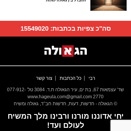
ההבדל בין גאולה לגלות
סה"כ צפיות בכתבות:
15549020
רבי
כל הכתבות
צור קשר
שד' עצמאות 67, בת ים, עיר הגאולה ת.ד. 3084 טל' 077-912-
2770 www.hageula.com@gmail.com
© הגאולה - חדשות, דעות, חדשות חב''ד, גאולה ומשיח
יחי אדוננו מורנו ורבינו מלך המשיח
לעולם ועד!