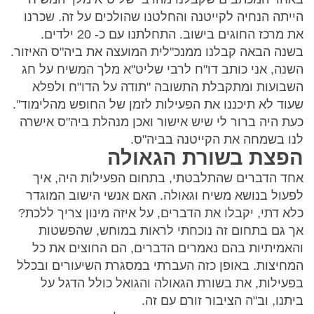
הייתה הנחיה לקייטנה והחלטנו שהולכים על זה. שכרנו
את מרכז החוגים בישוב. התחלתנו עם כ- 20 ילדים.
בשנה הבאה קבלנו ממנכ"לית המועצה את ביה"ס האיזור.
השנה, אני כותב דו"ח לרבי שליט"א מלך המשיח על חג
השבועות ומתקבלת התשובה "תודה על הדו"ח ולפלא
שעוד לא תיכננו את הפעילות לזמן של החופש מהלימוד".
כעת היה ברור לי שיש אישור ואכן מנהלת ביה"ס אישרה
לנו בשמחה את הקייטנה בביה"ס.
הפצת בשורת הגאולה
אחד הדברים שהתלבטתי, בתחום הפעילות היה, איך
לפעול בנושא משיח וגאולה. האם אנשי הישוב המוגדר
כלא דתי, יקבלו את הדברים, על איזה מינון צריך ללכת?
אך גם בתחום זה נוכחתי לראות במוחש, שהפשטות
והאמיתיות בהם נאמרים הדברים, הם החוצים את כל
המחיצות. באופן כזה העברתי במסגרת השיעורים ובכלל
בפעילות, את בשורת הגאולה והגואל כולל הדגל על
ביתנו, וב"ה הציבור זורם עם זה.