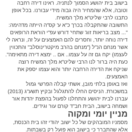
בישוב בית יהושע הסמוך לנתניה. ראינו דירה רחבה
וטובה, אלא שהמחיר היה גבוה מידי עבורנו. בכל אופן
כתבנו לרבי שליט"א מלך המשיח.
התשובה שהתקבלה בכרך כ"א ע' קס"ה הייתה מדהימה:
"... מצב בריאות זוג' שתחי' דורש עפ"י הוראת הרופאים
דירה נוחה יותר, וחסרים להם האמצעים על זה, ונראה לי
אשר מנחם הנ"ל ("מנחם בהרב מיקטרינוסלב" והתכווין
לעצמו) יקח גם זה על עצמו.. אם .. ימצא דירה מתאימה".
כעת היה ברור לנו הרבי שליט"א מלך המשיח רוצה
שניקח את הדירה הרחבה יותר והוא עצמו יספק את
האמצעים.
ואז באופן בלתי מובן, אשתי קבלה הפרשי גמול
במשכורת. הניסים החלו להתגלגל ובקיץ תשע"ג (2013)
עברנו לבית יהושע והתחלנו לפעול בהפצת יהדות אור
ושמחה בישוב, הבית חב"ד קורם עור וגידים.
מניין יומי ומקוה
מסמניו המובהקים של כל ישוב יהודי זהו בית הכנסת,
אלא שהתברר כי בישוב הוא פועל רק בשבתות.