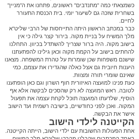
כשמצאתי כמה "מתנדבים" ראשונים, פתחנו את ה"מניין"
בשחרית שזכה גם לשיעור יומי. בית הכנסת התעורר
לחיים.
כבר במכתב הראשון היתה התייחסות של הרבי שליט"א
מלך המשיח על בניית מקוה. בירור קצר גילה כי אין
בישוב מקוה. היה ברור שצריך להשתדל בכיוון. התחלנו
להחתים בישוב על הקמת מקוה וכאן גילינו להפתעתנו
שישנם משפחות שכן שומרות על טהרת המשפחה. מצאנו
היענות חיובית גם אצל כאלה שהגדירו את עצמם, כמי
שאינם שומרי תורה ומצוות.
כעת פנינו למועצה האיזורית חוף השרון וגם כאן הופתענו
לטובה. ראש המועצה לא רק שהסכים לבקשה אלא אף
הוסיף, שלדעתו המועצה תוכל לקחת עצמה את תפעול
המקוה. ואכן לפני כחודשיים, בישיבה רשמית ועד הישוב
אישר את הבקשה.
הקייטנה לילדי הישוב
אחת הפעולות החשובות עם ילדי הישוב, הייתה הקייטנה.
באחד המכתבים שקבלנו מהרבי שליט"א מלך המשיח