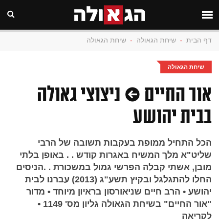
דף הבית
-
שיחת הגאולה
-
שיחת הגאולה
שיחת הגאולה
אור החיים • ניצוצי גאולה
בבית יהושע
הכל התחיל ממופת בעקבות תשובה של הרבי
שליט"א מלך המשיח באגרות קודש . . באופן בלתי
מובן, אשתי קבלה הפרשי גמול במשכורת . .הניסים
החלו להתגלגל ובקיץ תשע"ג (2013) עברנו לבית
יהושע • הרב חיים שניאורסון בראיון מיוחד • מדור
"אור החיים" בשיחת הגאולה גליון מס' 1149 •
לקריאה