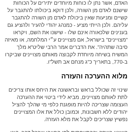
האדם, אשר נתן לו כוחות מיוחדים יתירים על הכוחות
שישנם לאדם מן השורה, ולכן דוקא ביכולתו להתגבר על
קשיים ומניעות שאין ביכולת לאדם מן השורה להתגבר
עליהם. ולכן הייתי מציע - כמנהג יהודי להעיר ולהציע גם
בענינים שלכאורה אינם שלו - שישנו את השם, ויקראו
"מצויינים" בישראל, אם מצויינים ע״י המלחמה, או מאיזה
סיבה שתהיה". את הדברים אמר הרבי שליט"א מלך
המשיח בשיחה מיוחדת לקבוצה מאותם מצויינים שביקרו
ב-770, בתאריך כ"ג מנחם אב תשל"ו.
מלוא ההערכה והעזרה
שינוי זה שכולל בראש ובראשונה את היחס אותו צריכים
לתת לאותם מצויינים, מביא לידי ביטוי את ההערכה
העצומה שצריכה להיות מופגנת כלפי מי שהלך להציל
יהודים ללא חשבונות, וכמובן כולל את אלו המצויינים
נפשיץ שצריכים לקבל את מלא העזרה.