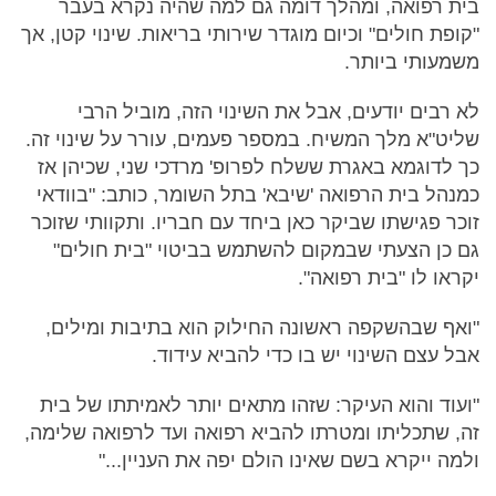
בית רפואה, ומהלך דומה גם למה שהיה נקרא בעבר
"קופת חולים" וכיום מוגדר שירותי בריאות. שינוי קטן, אך
משמעותי ביותר.
לא רבים יודעים, אבל את השינוי הזה, מוביל הרבי
שליט"א מלך המשיח. במספר פעמים, עורר על שינוי זה.
כך לדוגמא באגרת ששלח לפרופ' מרדכי שני, שכיהן אז
כמנהל בית הרפואה 'שיבא' בתל השומר, כותב: "בוודאי
זוכר פגישתו שביקר כאן ביחד עם חבריו. ותקוותי שזוכר
גם כן הצעתי שבמקום להשתמש בביטוי "בית חולים"
יקראו לו "בית רפואה".
"ואף שבהשקפה ראשונה החילוק הוא בתיבות ומילים,
אבל עצם השינוי יש בו כדי להביא עידוד.
"ועוד והוא העיקר: שזהו מתאים יותר לאמיתתו של בית
זה, שתכליתו ומטרתו להביא רפואה ועד לרפואה שלימה,
ולמה ייקרא בשם שאינו הולם יפה את העניין..."