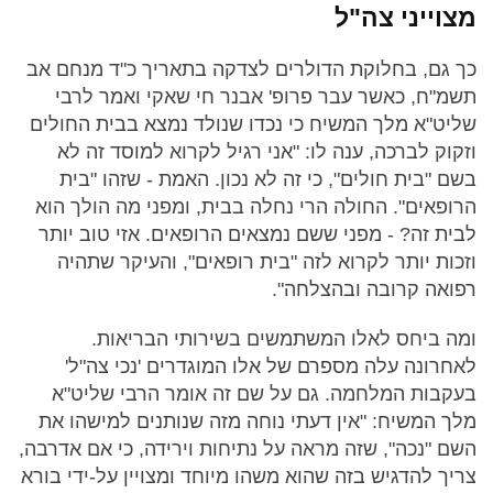
מצוייני צה"ל
כך גם, בחלוקת הדולרים לצדקה בתאריך כ"ד מנחם אב
תשמ"ח, כאשר עבר פרופ' אבנר חי שאקי ואמר לרבי
שליט"א מלך המשיח כי נכדו שנולד נמצא בבית החולים
וזקוק לברכה, ענה לו: "אני רגיל לקרוא למוסד זה לא
בשם "בית חולים", כי זה לא נכון. האמת - שזהו "בית
הרופאים". החולה הרי נחלה בבית, ומפני מה הולך הוא
לבית זה? - מפני ששם נמצאים הרופאים. אזי טוב יותר
וזכות יותר לקרוא לזה "בית רופאים", והעיקר שתהיה
רפואה קרובה ובהצלחה".
ומה ביחס לאלו המשתמשים בשירותי הבריאות.
לאחרונה עלה מספרם של אלו המוגדרים 'נכי צה"ל'
בעקבות המלחמה. גם על שם זה אומר הרבי שליט"א
מלך המשיח: "אין דעתי נוחה מזה שנותנים למישהו את
השם "נכה", שזה מראה על נתיחות וירידה, כי אם אדרבה,
צריך להדגיש בזה שהוא משהו מיוחד ומצויין על-ידי בורא