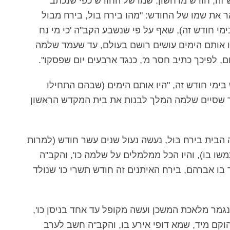
 זה, חודש מרחשון. שמו של החודש כפי שנכתב
אר את שמו של החודש: "מהו בירח בול, בירח מבול
מי חודש זה), שאף על פי שנשבע הקב"ה 'כי מי נח
היו אותם הימים עושים רושם בעולם, עד שעמד שלמה
, לפיכך כתיב חסר מ', כנגד ארבעים יום שפסקו".
מי חודש זה, "היו אותם הימים (שבהם התחילו
ר שסיים שלמה המלך לבנות את בית המקדש הראשון
ית בירח בּוּל, נעשה נעול שנים עשר חודש (למרות
משו בו), והיו הכל ממלמלים על שלמה כו', והקב"ה
 אברהם, בירח האיתנים זה חודש תשרי כו' שנולד
 נגמר מלאכת המשכן ועשה מקופל עד אחד בניסן כו',
וקם מיד, שמא דופי אירע בו, והקב"ה חשב לערב