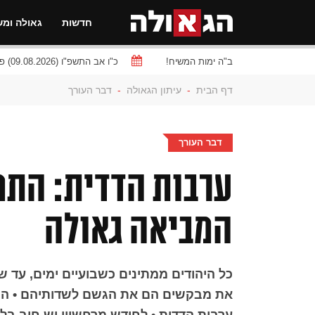
חדשות
גאולה ומש
ב"ה ימות המשיח!
כ"ו אב התשפ"ו (09.08.2026) פרשת
דף הבית
-
עיתון הגאולה
-
דבר העורך
דבר העורך
ערבות הדדית: התמס
המביאה גאולה
כל היהודים ממתינים כשבועיים ימים, עד 
את מבקשים הם את הגשם לשדותיהם • התכ