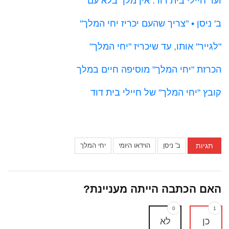
ועד חיילי בית דוד: אין מלך בלא עם
ב' ניסן • "צריך שהעם יכריז יחי המלך"
"לגייר" אותו, עד שיכריז "יחי המלך"
הכרזת "יחי המלך" מוסיפה חיים במלך
קובץ "יחי המלך" של חיילי בית דוד
תגיות
ב' ניסן
הוידאו היומי
יחי המלך
האם הכתבה הייתה מעניינת?
0
1
כן
לא