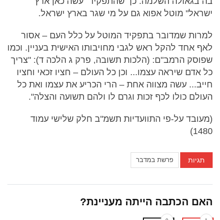
בה בגאולה השלמה. כך שהתפקיד "עשה כאן ארץ
ישראל" מוטל אפוא גם על מי שגר בארץ ישראל.
למרות שמדובר בתפקיד המוטל על כלל העם – אסור
לאף אחד להקל ראש לגבי מחויבותו האישית בעניין. וכמו
שפוסק הרמב"ם: (הלכות תשובה, פרק ג הלכה ד): "צריך
כל אדם שיראה עצמו... וכן כל העולם – חציו זכאי וחציו
חייב... עשה מצווה אחת – הרי הכריע את עצמו ואת כל
העולם כולו לכף זכות וגרם לו ולהם תשועה והצלה".
(מעובד על-פי התוועדיות תשמ"ב חלק שלישי עמוד
1480)
תגיות
פרשת במדבר
האם הכתבה הייתה מעניינת?