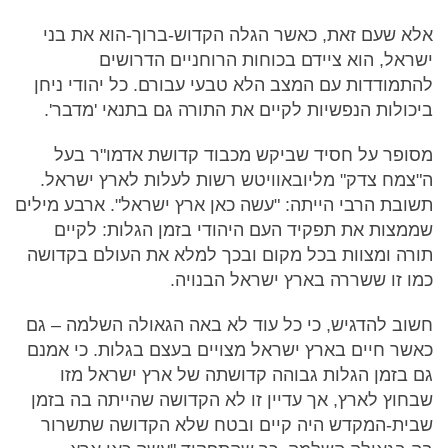
אלא שעם זאת, כאשר הגלה הקדוש-ברוך-הוא את בני
ישראל, הוא ציידם בכוחות הרוחניים הדרושים
להתמודדות עם המצב הלא טבעי עבורם. כל יהודי ניחן
ביכולות הנפשיות לקיים את התורה גם בתנאי 'מדבר'.
מסופר על חסיד שביקש מכבוד קדושת אדמו"ר בעל
ה"צמח צדק" מליובאוויטש רשות לעלות לארץ ישראל.
תשובת הרבי הייתה: "עשה כאן ארץ ישראל". ארבע מילים
שממצות את תפקיד העם היהודי בזמן הגלות: לקיים
תורה ומצוות בכל מקום ובכך למלא את העולם בקדושה
כמו זו ששררה בארץ ישראל הבנויה.
חשוב להדגיש, כי כל עוד לא באה הגאולה השלמה – גם
כאשר חיים בארץ ישראל מצויים בעצם בגלות. כי אמנם
גם בזמן הגלות גבוהה קדושתה של ארץ ישראל מזו
שבחוץ לארץ, אך עדיין זו לא הקדושה שהייתה בה בזמן
שבית-המקדש היה קיים ובטח שלא הקדושה שתשרור