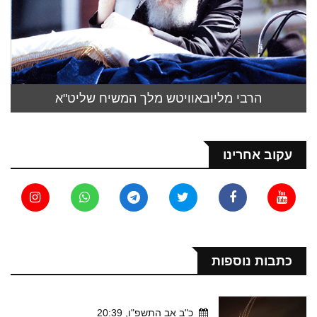
הרבי מליובאוויטש מלך המשיח שליט"א
עקוב אחרינו
כתבות נוספות
כ"ב אב התשפ"ו, 20:39