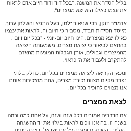
בליל הסדר את המשנה: "בכל דוד ודוד חייב אדם לראות
את עצמו כאילו הוא יצא ממצרים".
אדמו"ר הזקן, רבי שניאור זלמן, בעל התניא והשלחן ערוך,
מייסד חסידות חב"ד, מסביר כי חיוב זה, לראות את עצמו
כאילו יצא ממצרים, הינו חיוב יום-יומי - "בכל יום ויום",
בהתאם לביאור כי יציאת מצרים, משמעותה היציאה
מהמיצרים וגבולים, אותן הגבלות המונעות מהאדם
להתקרב ולעבוד את ה' כראוי.
ומכאן הקריאה ליציאה ממצרים בכל יום, כחלק בלתי
נפרד מקיום מצוות זכירת מצרים, אחת מהזכירות אותם
אנו מצווים להזכיר בכל יום.
לצאת ממצרים
אם הדברים אמורים בכל שנה ושנה, על אחת כמה וכמה,
בשנה זו, בה אנו זוכים לראות בגלוי את יד ההשגחה
העליונה השומרת ומגינה על עם ישראל. רצף הניסים