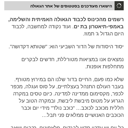
הישארו מעודכנים בסטטוסים של אתר הגאולה
רשמים מהכינוס לכבוד הגאולה האמיתית והשלימה,
באמפי-תיאטרון בת ים
. ועוד נקודה למחשבה, לכבוד
היום הגדול ג' תמוז.
יסוד היסודות של הדור השביעי הוא: "שטותא דקדושה".
נמצאים אנו במציאות מטורללת, חדשים לבקרים
מתחלפות אופנות.
שלא כמו פעם, החיים בדור שלנו הם במירוץ מטורף.
בעבר העולם התנהל בעצלתיים, על סוס ועגלה, מכפר
לכפר, מקסימום ממדינה למדינה. כיום טסים במקרה
הגרוע על מטוס מיבשת ליבשת, ובמקרה הטוב על
חללית מכוכב לכוכב… "כוכב נולד" מידי יום וכבר
הכוכבים האנושיים ממלאים פני תבל…
כל יום יש עדכון חדש לבגדים, פלאפונים, רכבים ושאר