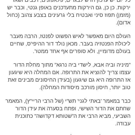
ירקות. כן כן, גם הירקות מתעדכנים באופן גנטי, וכבר יש
(מזמן) תפוז סיני ואבטיח בלי גרעינים בצבע צהוב (כחול
אדום).
העולם היום מאפשר לאיש הפשוט לפנטז, הרבה מעבר
ליכולת הפנטזיה בעבר. מכאן נולד דור ההיפי'ס, שחיים
בעולם מדומיין, ולא סופרים אף אחד ממטר.
"מיניה וביה אבא, לישדי ביה נרגא" מתוך מחלת הדור
עצמו צריך להוציא את התרופה. אם המחלה היא שיגעון
אז התרופה היא גם שיגעון (בעידן החיסונים מבינים זאת
טוב יותר, חיסון מורכב מיסודות המחלה).
כבר במאמר 'באתי לגני' תש"י (של הרבי הריי"ץ), המאמר
שחתם את הדור השישי, ופתח בסערה את עידן הדור
השביעי, מביא הרבי את ה"שטותא דקדושה" כתוכנית
עבודה.