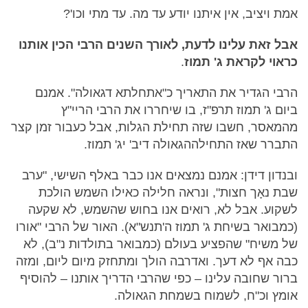
אמת ויציב, אין איתנו יודע עד מה. עד מתי וכו'?
אבל זאת עלינו לדעת, לאורך השנים הרבי הכין אותנו
כראוי לקראת ג' תמוז
.
הרבי הגדיר את התאריך כ"אתחלתא דגאולה". אמנם
ביום ג' תמוז תרפ"ז, בו שיחררו את הרבי הריי"ץ
מהמאסר, חשבו שזה תחילת הגלות, אבל כעבור זמן קצר
התברר שאז התחילההגאולה דיב' יג' תמוז.
ובנדון דידן: אמנם נמצאים אנו כבר באלף השישי, "ערב
שבת נאָך חצות", ונראה חלילה כאילו השמש הולכת
לשקוע. אבל לא, רואים אנו בחוש שהשמש, לא שקעה
(כמבואר בשיחת ג' תמוז ה'תנש"א). האור של הרבי "אורו
של משיח" שהפציע בעולם (כמבואר בתולדות נ"ב), לא
כבה אף לא דעך. ואדרבה הולך ומתחזק מיום ליום, ומזה
ברור שחובה עלינו – כפי שהרבי הדריך אותנו – להוסיף
אומץ וכ"ח, לשמוח בשמחת הגאולה.