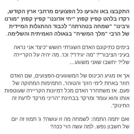
התקבצו באו והגיעו כל הפצועים מרחבי ארץ הקודש,
רקדו בלהט קפיץ קפוץ "יחי אדוננו" קפיץ קפוץ "מורנו
ורבינו" "שמחה בטהרתה" לכבוד ההתגלות המיידית
של הרבי "מלך המשיח" בגאולה האמיתית והשלימה
.
בימים כתיקונם האדם השגרתי חושש "כיצד אני נראה
בעיני הציבור"? "מה יגידו"? וכו'. מה יהיה על הקריירה
שלי? יחשבו שאני משוגע…
אך אז מגיע הכינוס של המשוגעים-הפצועים, שם האדם
חוזר באחת לימי הזוך והטוהר, התמימות המתוקה של
פעם. אז משתחרר האדם מכל דמיונות הקריירה שעוטפות
אותו והוא עומד ומרקד בבחינת "הריני מרקד לדעת זה
התינוק".
ואם יתמה התמה: לשמחה מה זו עושה? ג' תמוז זה יום
של חשבון נפש, למה עשה הוי' ככה?