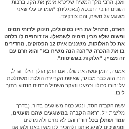
ואכן, הרבי מלך המשיח שליט"א אימץ את הקו. ברבות
השנים הרבי התבטא (באנגלית): "אומרים עלי שאני
משוגע על משיח, והם צודקים".
האדם, מתחיל את חייו בטיטולים, תינוק ילדותי תמים
ופשוט שלא מבין מימינו לשמאלו. אז דוחפים לו בלהט
את כל האלוקות, משננים איתו 12 הפסוקים, מחדירים
בו את ההכרה ש"הנה הנה משיח בא" והוא זורם עם
זה מצויין. "אלוקות בפשיטות"
.
אממה, הזמן עושה את שלו, ועם הזמן הולך הילד וגדל,
הנה הוא כבר מבוגר, שאיפת הקריירה הולכת ומשתלטת
על 'רובו ככולו' וכמעט ונעקר השתיל התמים הנטוע בתוך
ליבו.
עשה הקב"ה חסד, ונטע כמה משוגעים בדור, (בדרך
מליצית י"ל: "
ראה הקב"ה במשוגעים שהם מועטים,
עמד ושתלן בכל דור
") והם לא נחים ולא מרפים
וממשיכים לשגע אותנו ולהזכיר לנו מאין באנו ולאן אנו