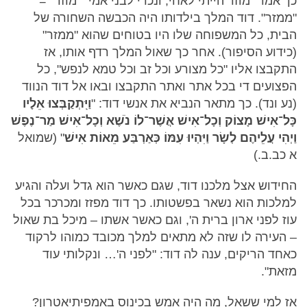
כך אמר "מוזר הייתי לאחי, ונכרי לבני אמי" "מוזר" =
"ממזר". דוד המלך בילדותו היה הכבשה השחורה של
הבית, כל המשפוחה שלו היו בטוחים שהוא "ממזר"
(כידוע הסיפור). אחר כך שאול המלך רדף אותו, אז
התקבצו אליו "כל מצורע וכל זב וכל טמא לנפש", כל
הפצועים די בכל אתר ואתר התקבצו ובאו אל דוד הנווד
(נע ונד). כך מתאר הנביא את אנשי דוד: "
וַיִּֽתְקַבְּצוּ אֵלָיו
כָּל־אִישׁ מָצוֹק וְכָל־אִישׁ אֲשֶׁר־לוֹ נֹשֶׁא וְכָל־אִישׁ מַר־נֶפֶשׁ
וַיְהִי עֲלֵיהֶם לְשָׂר וַיִּהְיוּ עִמּוֹ כְּאַרְבַּע מֵאוֹת אִישׁ
" (שמואל
א כב.ב.)
החידוש אצל מלכנו דוד, שגם כאשר הוא גדל ועלה והגיע
למלכות הוא נשאר בפשטותו. כך דוד מפזז ומכרכר בכל
עוז לפני ארון ברית ה', וגם כאשר אשתו – מיכל בת שאול
– העירה לו שזה לא מתאים למלך מכובד כמוהו לרקוד
כאחד הריקים, ענה לה דוד: "לפני ה'… ונקלותי עוד
מזאת".
אז למי ששאל, מה היה אמש בכינוס באמפיתיאטרון?