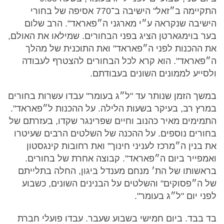
התקיימה ב״זאל" הישיבה ב־770 אסיפה של בחורי
הישיבה שנקראה ע״י מארגני ה״פאראד". הרב שלום
בער בוימגארטן הציג בפני הבחורים. שמילאו את האולם,
את ההכנות לפני ה״פאראד" ואת התוכנית של מהלך
ה״פאראד". הוא קרא לכל הבחורים להצטרף לעבודה
ולסייע לממונים השונים בעבודתם.
במשך הזמן שנותר עד "ל״ג בעומר" עבדו עשרות בחורים
במרץ רב, בעיקר בשעות הלילה. על ההכנות ל״פאראד".
התמימים מאיר כהנוב וחיים שפרינגר שקדו, בעזרתם של
בחורים נוספים. על ההכנה של השלטים הרבים שעיטרו
את בנין ה״מרכז לעניני חינוך" ואת רחובות קינגסטון
ואמפייר ביום ה״פאראד". קבוצה אחרת של בחורים.
בראשותו של הת׳ מנחם מענדל ביגון, החלה בתלייתם
של ה״פסוקים" והשלטים על הבנינים השונים, כשבוע
לפני יום "ל״ג בעומר".
בד בבד. ביום חמישי בשבוע שעבר. עבדו פועלי חברת