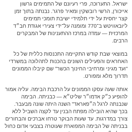
ישראל. התערוכה, פרי רעיונם של התמימים גרשון
אייכורן, הרשי רובשקין ומאיר פרגר. נבנתה בתוך זמן
קצר יחסית על ידי תלמידי ישיבת תומכי תמימים
ליובאוויטש ב־770 ומומנה על־ידי צעירי אגודת חב״ד
המרכזית — עמדה במרכז ההתענינות של המבקרים
הרבים.
במוצאי שבת קודש התקיימה התכנסות כללית של כל
האחראים והפעילים השונים בהכנות לתהלוכה במשרדי
"ועד מגיני ומרחיבי החינוך הכשר" שם קיבלו הממונים
תדרוך מלא ומפורט.
אותה שעה עסקו הממונים על הרכבת הבימה. עליה אמור
להופיע כ״ק אדמו״ר שליט״א — כבניתה. הבימה
שנבנתה לרגל ה״פאראד" השנה היתה שונה מבעבר.
בכך שהיא הובילה מפתח הבנין עד לקצה השביל ללא
צורך במדרגות. עד שעות הבוקר טרחו אברכים והבחורים
בבניתה של הבימה המפוארת שעוטרה בצבעי אדום כחול