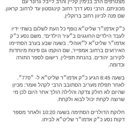
מצטרפים הרב בנימין קליין והרב לייבל גרונר עם
מכוניתם. הרבי נסע דרך רחוב קינגסטון עד לרחוב קראון.
שם פנה לכיוון רחוב ברוקלין.
כ״ק אדמו״ר שליט״א נופף כל העת לשלום בשתי ידיו
לעבד הילדים החוגגים ב״עיר הילדים". משם נסע כ״ק
אדמו״ר שליט״א ל״אוהל". בשעה שבע בערב הסתיימו
האירועים ברחוב אמפייר, שם הוקמו גם פינות מיוחדות
לקירוב יהודים. בהנחת תפילין. רישום לספר התורה
וכדומה.
בשעה 8:45 הגיע כ״ק אדמו״ר שליט״א ל- ״770״.
לאחר תפלת מעריב הסתובב הרבי לקהל ואמר: מכיון
שהיום לא חולק צדקה והלילה הולך אחר היום לכן מי
שרוצה לקחת יכול לבוא ולקחת.
חלוקת הדולרים הסתימה בשעה 10:20 ולאחר מספר
דקות נסע כ״ק אדמו״ר שליט״א לביתו.