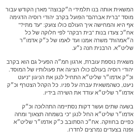
המשאית אותה בנו תלמידי ה״קבוצה" מארן הקודש עבור
מוסד "ברית אברהם" הפועל בקרב יהודי רוסיה הדגימה
אף היא והמחישה איך העולם כולו צועק: "עד מתי?"
אח״כ צעדו בנות "בית רבקה" לפי חלוקה של כל
ה״אמהות" משרה אמנו ועד לאמו של כ״ק אדמו״ר
שליט״א. הרבנית חנה נ״ע.
משאית נוספת עוברת, ארגון חמ״ה הפעיל גם הוא בקרב
יהודי רוסיה בעולם כולו הציגה את פעולותיו של המוסד.
וכ״ק אדמו״ר שליט״א התחיל לנגן את הניגון "ניעט
ניעט, כשהמשאית עברה על פניו. כל הקהל הצטרף וכ״ק
אדמו״ר שליט״א עודד את השירה בידיו.
בשעה שתים ועשר דקות נסתיימה התהלוכה וכ״ק
אדמו״ר שליט״א החל לנגן "כי בשמחה תצאון" ומחה
כפיים בחוזקה. אח״כ הסתובב כ״ק אדמו״ר שליט״א
ופנה בצעדים נמרצים לחדרו.