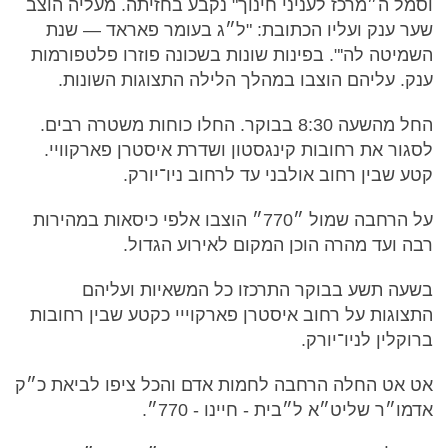
וסמל ה״מרכז לעניני חינוך" נקבע בחזיתה. מעליה הוצב
שער ענק ועליו הכתובת: "ל״ג בעומר פאראד — שנת
השמיטה לה'". בפינות שונות בשכונה פוזרו פלטפורמות
ענק. עליהם הוצבו במהלך הלילה התצוגות השונות.
החל מהשעה 8:30 בבוקר. החלו כוחות משטרה רבים.
לסגור את רחובות קינגסטון ושדרת איסטרן פארקוויי.
קטע שבין רחוב אולבני עד לרחוב ניו־יורק.
על הרחבה שמול ״770״ הוצבו אלפי כיסאות במהירות
רבה ועד מהרה הוכן המקום לאירוע הגדול.
בשעה תשע בבוקר התרכזו כל המשאיות ועליהם
התצוגות על רחוב איסטרן פארקוייי כקטע שבין רחובות
ברוקלין לניו־יורק.
אט אט החלה הרחבה לחמות אדם והכל ציפו לביאת כ״ק
אדמו״ר שליט״א ל״בית - חיינו - 770״.