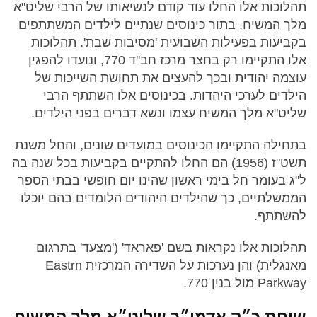
תהלוכות אלו החלו עוד קודם לנשיאותו של הרבי שליט"א
מלך המשיח, בתור כינוסים שנתיים לילדים המשתתפים
בקביעות בפעילות השבועית 'מסיבות שבת'. תהלוכות
אלו התקיימו רק בחצר מרכז חב''ד 770, ונועדו להפגין
עוצמה יהודית ובכך להעצים את תחושת השייכות של
הילדים לערכי היהדות. בכינוסים אלו השתתף הרבי
שליט"א מלך המשיח עצמו ונשא דברים בפני הילדים.
בתחילה התקיימו הכינוסים במועדים שונים, והחל משנת
תשט"ז (1956) הם החלו להתקיים בקביעות בכל שנה בה
ל"ג בעומר חל בימי ראשון שהינו יום חופשי בבתי הספר
הממשלתיים, כך שהילדים היהודים הלומדים בהם יוכלו
להשתתף.
תהלוכות אלו נקראות בשם 'פאראד' ('מצעד' בתרגום
מאנגלית) והן נערכות על השדירה המרכזית Eastrn
Parkway מול בנין 770.
שיחת כ״ק אדמו״ר שליט״א מלך המשיח