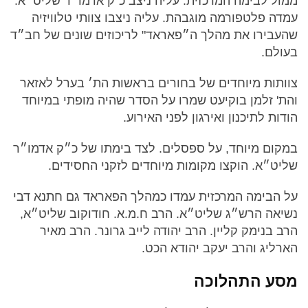
ממול לבימה המרכזית. עליה ניצב כ"ק אדמו״ר שליט״א.
עמדה פלטפורמה מוגבהת. עליה ניצבו צוותי טלוויזיה
שהעבירו את מהלך ה״פאראד" לריכוזים שונים של חב״ד
בעולם.
צוותות מיוחדים של בחורים בראשות הת׳ בערל לאזאר
והת' זלמן בוקיעט שמרו על הסדר שהיה מופתי במיוחד
הודות לתיכנון ואירגון לפני האירוע.
במקום מיוחד, על ספסלים. לצד בימתו של כ״ק אדמו״ר
שליט״א. הוקצו מקומות מיוחדים לזקני החסידים.
על הבימה המרכזית עמדו כמהלך הפאראד גם חתנא דבי
נשיאה הרש״ג שליט״א. הרב ח.מ.א. חודוקוב שליט״א,
הרב בנימק קליין. הרב יהודה לייב גרונר. הרב מאיר
הארליג והרב יעקב יהודא הכט.
מסע התהלוכה