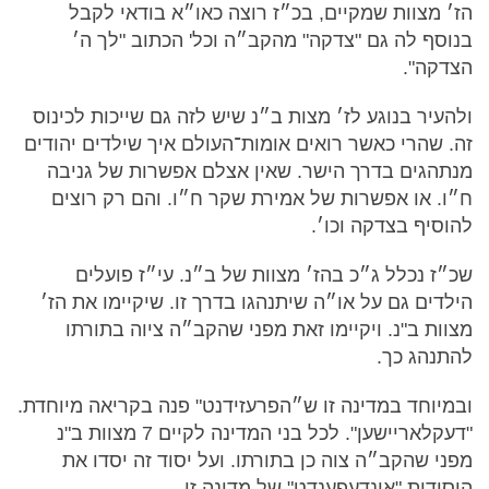
הז׳ מצוות שמקיים, בכ״ז רוצה כאו״א בודאי לקבל
בנוסף לה גם "צדקה" מהקב״ה וכל' הכתוב "לך ה׳
הצדקה".
ולהעיר בנוגע לז׳ מצות ב״נ שיש לזה גם שייכות לכינוס
זה. שהרי כאשר רואים אומות־העולם איך שילדים יהודים
מנתהגים בדרך הישר. שאין אצלם אפשרות של גניבה
ח״ו. או אפשרות של אמירת שקר ח״ו. והם רק רוצים
להוסיף בצדקה וכו׳.
שכ״ז נכלל ג״כ בהז׳ מצוות של ב״נ. עי״ז פועלים
הילדים גם על או״ה שיתנהגו בדרך זו. שיקיימו את הז׳
מצוות ב"נ. ויקיימו זאת מפני שהקב״ה ציוה בתורתו
להתנהג כך.
ובמיוחד במדינה זו ש״הפרעזידנט" פנה בקריאה מיוחדת.
"דעקלאריישען". לכל בני המדינה לקיים 7 מצוות ב"נ
מפני שהקב״ה צוה כן בתורתו. ועל יסוד זה יסדו את
היסודות "אינדעפענדט" של מדינה זו.