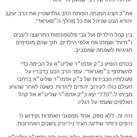
אח״כ הציג המנחה הפותח הרב גולדשטיין את הרב יעקב
יהודא הכט שניהל את כל מהלך ה״פאראד".
בין קהל הילדים ועל גבי פלטפורמות התרוצצו ליצנים
ו״חיות" ושמחו את אלפי הילדים, תוך שהם מוסיפים
חגיגיות לשמחה שמסביב.
בטרם הופיע כ״ק אדמו״ר שליט״א על הבימה כדי
להשתתף ב״פאראד". עמד הרב הכט בדבריו על
פעולותיו הכבירות של כ״ק אדמו״ר שליט״א ברחבי
העולם כולו לקירוב יהודים ליהדות. כשעה לאחר שהגיע
מביתו ל-״770" יצא כ״ק אדמו״ר שליט״א אל קהל
האלפים שעמד על רגליו.
היה זה. ללא ספק. אחד ממפגני האחדות וקידוש ה'
היפים כיותר שידעה העיר ניו־יורק בשנים האחרונות.