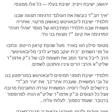
יהושע; ישיבת ויזניץ; ישיבת בעלז — כל אלו ממונסי.
"איך חב״ד כובשת את העולם" הדגימה תצוגה שבנו
תלמידי ישיבת ליובאוויטש באושען פרקווי. ואחריה
משאית שבנו תלמידי המתיבתא של מוסד "אהלי תורה"
המדגימה את קיום ״7 מצוות בני נח".
מטוסי סילון חגו באויר. מעל שכונת קראון הייטס. וכתבו
על פני השמים: "בית יעקב מצדיע לרבי מליובאוויטש".
הרב לייבל גרונד הסב את תשומת לבו של כ״ק אדמו״ר
שליט״א והרבי הרים עיניו והתכונן לשמים.
תלמידי ישיבת תומכי תמימים ליובאוויטש במוריסטון בנו
על גבי המשאית. שעברה אחר־כך. את "עיר חב״ד"
בירושלים לעולי רוסיה. המשאית עוררה התענינות מרובה
אצל כל הצופים וכ״ק אדמו״ר שליט״א הורה לפרופסור
ברנובר. שעמד כסמוך. לעלות עליה...
ושוב צעדות ילדים: מועדוני צבאות ה' מבורו־פארק,