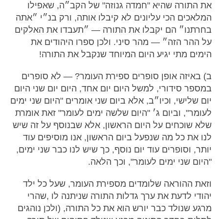
את התורה שהיא "חמדה גנוזה" של הקב״ה, שאפילו
המלאכים הכי עליונים לא קיבלו אותה, ורק בנ״י ״אתה
בחרתנו״ הם יקבלו את התורה — ״תעבדו את האלקים
על ההר הזה״ — מהר סיני. ולכן ספרו היהודים את
הימים מתי יגיע היום המיוחד שנקבל את התורה!
ב) באיזה אופן סופרים ספירת העומר? — לא סופרים
במספר סידורי, למשל היום יום אחד, היום יום שני היום
יום שלישי, וכיו״ב, אלא ביום שני אומרים "היום שני ימים
לעומר", וביום ג׳ "היום שלשה ימים לעומר" זאת אומרת
שלא שוכחים על היום הראשון, אלא שבנוסף על זה שיש
לנו את כל מה שנפעל ביום הראשון, אנו מוסיפים עוד
יותר, וסופרים עוד יום נוסף, כך שיש לנו כבר שני ימים,
"היום שני ימים לעומר", וכך הלאה.
וזאת ההוראה שלומדים מספירת העומר, שעל כל ילד
יהודי לדעת את ערך גדלות התורה שניתנה לו ,שהרי
מרגע שנולד כבר יורש הוא את כל התורה, (ולכן נוהגים