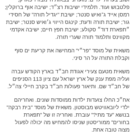
פלטבוש ועוד. תלמידי ישיבות רצ״ד; ישיבה אוף ברוקלין;
רמסן אייד ג־ואיש סנטר; ישיבת "יגדיל תורה" של חסידי
גור; ישיבת תורה ודעת; קינגס הייווי ג׳ואיש סנטר; ישיבת
״תפארת דוד״ סקולע; ישיבת חפץ חיים; ישיבה אקדמי
מקווינס ותלמוד תורה שערי תורה.
משאית של מוסד "פר״י" המחישה את קריעת ים סוף
וקבלת התורה על הר סיני.
משאית מטעם צעירי אגודת חב״ד בארץ הקודש עברה
ועליה מפת ענק של ארץ ישראל עם ציון 113 הסניפים
של חב״ד שם. ותיאור פעולות חב״ד בקרב חיילי צה״ל.
אח״כ החלו צועדות ילדות ממוסדות שונים. ואחריהם
ילדי ליובאוויטש מבוסטון. משאית של מוסד "בית רבקה"
בנושא "עד מתי?" עוברת. ואחריה זו של "תפארת
בחורים" ממוריסטון שניסו להמחיש מה יכולה לפעול
מצוה טובה אחת.