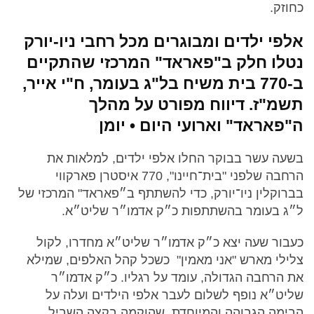
כחוזק.
אלפי ילדים ומבוגרים מכל רחבי ניו-יורק
נטלו חלק ב"פאראד" המרכזי שהתקיים
ב-770 בית משיח בל"ג בעומר, ח"י אייר,
תשמ"ז. דיווח מפורט על מהלך
ה"פאראד" וארועי היום • יומן
בשעה עשר בבוקר החלו אלפי ילדים, למלאות את
הרחבה שלפני "בית־חיינו", 770 איסטרן פארקווי
בברוקלין ניו־יורק, כדי להשתתף ב״פאראד" המרכזי של
ל״ג בעומר בהשתתפות כ״ק אדמו״ר שליט״א.
כעבור שעה יצא כ״ק אדמו״ר שליט״א מחדרו, לקול
צלילי מארש "אני מאמין" כשכל קהל האלפים, שמילא
את הרחבה הגדולה, עומד על רגליו. כ״ק אדמו״ר
שליט״א נופף לשלום לעבר אלפי הילדים ועלה על
הבימה הגבוהה והמיוחדת, שהוקמה בקצה השביל