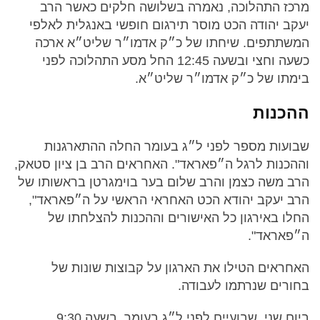
מרכז התהלוכה, נאמרה בשלושה חלקים כאשר הרב
יעקב יהודה הכט מוסר תירגום חופשי באנגלית לאלפי
המשתתפים. שיחתו של כ״ק אדמו״ר שליט״א ארכה
כשעה וחצי ובשעה 12:45 החל מסע התהלוכה לפני
בימתו של כ״ק אדמו״ר שליט״א.
ההכנות
שבועות מספר לפני ל״ג בעומר החלה ההתארגנות
וההכנות לרגל ה״פאראד". האחראים הרב בן ציון סטאק,
הרב משה כצמן והרב שלום בער בוימגרטן בראשותו של
הרב יעקב יהודא הכט האחראי הראשי על ה״פאראד",
החלו באירגון כל האישורים וההכנות להצלחתו של
ה״פאראד".
האחראים הטילו את הארגון על קבוצות שונות של
בחורים שנרתמו לעבודה.
ביום שני, שבועיים לפני ל״ג בעומר, בשעה 9:30