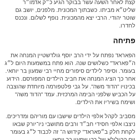
קצת לאחר השעה עשר בבוקר הגיע כ״ק אדמו״ר
שליט״א מביתו. כשבתוך המכונית. מלפנים, יושב גם
שוטר יהודי. הרבי יצא מהמכונית. נופף לשלום. ונכנס
לחדרו.
פתיחה
הפאראד נפתח על ידי הרב יוסף גולדשטיין המנחה את
ה״פאראד" כשלושים שנה. הוא פתח במשמעות היום ל״ג
בעומר. וסיפר לילדים סיפורים מחיי רבי שמעון בר יוחאי.
אחר כך הציג המנחה את חביב הילדים המפורסם. הידוע
בכינויו "הדוד משה". על גבי פלטפורמה מיוחדת שהוצבה
על הכביש שלפני הבימה המרכזית. עמד "הדוד משה"
ושימח בשיריו את הילדים.
מסביב לקהל אלפי הילדים שישבו עם מוריהם ומדריכים.
ניצבו אלפי חסידי חב״ד ורבים מתושבי ניו־יורק שבאו
לקחת חלק ב״פאראד" קידוש ה־ זה לכבוד ל״ג בעומר
יום ההילולא של רבי שמעון כר יוחאי.