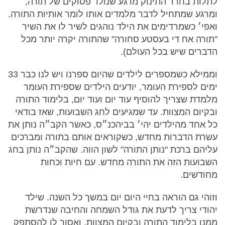
לתלות בחדר התינוק מרגע שנולד פסוקים של תורה,
ומרגע שמתחיל לדבר מלמדים אותו לומר אותיות התורה.
ואפי׳ כשמרדימים את הילד נוהגים לשיר לו את השיר
"תורה אח די בעסטע סחורה" שהתורה יקרה יותר מכל
הדברים שיש בכל העולם).
וממילא כשמספרים לילדים שהיום ספרנו ויש לנו כבר 33
ימים לספירת העומר, יודעים הילדים שספירת העומר
מלמדת שצריך להוסיף עוד יום ועוד יום, בלימוד התורה
ובקיום המצוות. עד שמגיעים לחג השבועות, שאז בודאי
כל אחד מהילדים יהי׳ בביהכנ״ס, כאשר הקב״ה נותן את
עשרת הדברות מחדש, כשקוראים אותם בתורה ומברכים
עליהם ברכת "נותן התורה" לשון הווה. שהקב״ה נותן בחג
השבועות הזה את התורה מחדש. עם חיות וכחות
מחודשים.
וזוהי גם הוראה בחיי היום יום במשך כל השנה. שילד
יהודי צריך לדעת את גודל השמחה והחיבה שנדרשת
ממנו בלימוד התורה ובקיום המצוות. ואסור לו להסתפק