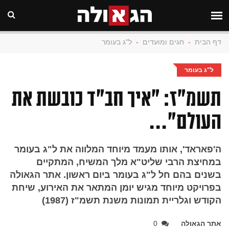
דף הבית
-
חגים ומועדים
-
ל"ג בעומר
ל"ג בעומר
תשמ"ז: "איך חב"ד כובשת את
העולם"...
ה'פאראד', אותו מעמד מיוחד המלווה את ל"ג בעומר
במחיצת הרבי שליט"א מלך המשיח, המתקיים
בשנים בהם חל ל"ג בעומר ביום ראשון. אתר הגאולה
בפרויקט מיוחד מגיש יומן המתאר את האירוע, שיחת
הקודש וגלריית תמונות משנת תשמ"ז (1987)
אתר הגאולה
0