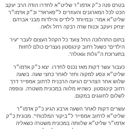
בטרם פנה כ״ק אדמו״ר שליט״א לחדרו הודה הרב יעקב
הכט לכל המארגנים והעוזרים ל״פאראד" וכ״ק אדמו״ר
שליט״א אמר: ובמיוחד לילדים והילדות מבני אברהם
יצחק ויעקב וכנות שרה רבקה רחל ולאה.
בתום התהלוכה החל צועד כל הקהל העצום לעבר "עיר
הילדים" כשעל רחוב קינגסטון נעצרים כולם לחזות
בתערוכת ה״גלות וגאולה".
כעבור עשר דקות מאז נכנס לחדרו. יצא כ״ק אדמו״ר
שליט״א ונסע למקוה וחזר לאחר כחצי שעה. בשעה
שלוש אחר הצהרים הגיעה הרבנית לרחוב אמפייר דרך
רחוב קינגסטון. כשהיא מלווה במכונית משטרה. ונופפה
לשלום לחוגגים במקום.
עשרים דקות לאחר השעה ארבע הגיע כ״ק אדמו״ר
שליט״א לרחוב אמפייר ל״ביקור המלכותי". מכונית כ״ק
אדמו״ר שליט״א שלוותה במכונית משטרה כשאליה