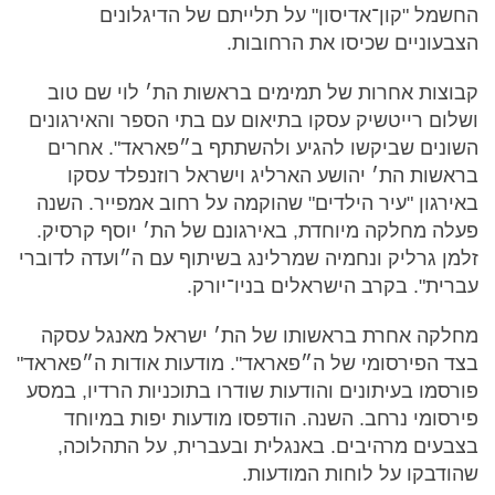
החשמל "קון־אדיסון" על תלייתם של הדיגלונים
הצבעוניים שכיסו את הרחובות.
קבוצות אחרות של תמימים בראשות הת׳ לוי שם טוב
ושלום רייטשיק עסקו בתיאום עם בתי הספר והאירגונים
השונים שביקשו להגיע ולהשתתף ב״פאראד". אחרים
בראשות הת׳ יהושע הארליג וישראל רוזנפלד עסקו
באירגון "עיר הילדים" שהוקמה על רחוב אמפייר. השנה
פעלה מחלקה מיוחדת, באירגונם של הת׳ יוסף קרסיק.
זלמן גרליק ונחמיה שמרלינג בשיתוף עם ה״ועדה לדוברי
עברית". בקרב הישראלים בניו־יורק.
מחלקה אחרת בראשותו של הת׳ ישראל מאנגל עסקה
בצד הפירסומי של ה״פאראד". מודעות אודות ה״פאראד"
פורסמו בעיתונים והודעות שודרו בתוכניות הרדיו, במסע
פירסומי נרחב. השנה. הודפסו מודעות יפות במיוחד
בצבעים מרהיבים. באנגלית ובעברית, על התהלוכה,
שהודבקו על לוחות המודעות.