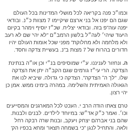
וכמו״כ פנה בקריאה לכל מושלי המדינות בכל העולם
שגם הם יפנו אל בני ארצם שיקיימו 7 מצוות כ״נ. ובודאי
יפנה עוה"פ בזה. ובודאי יצליח. שכ״ז יוסיף וימהר בקיום
היעוד שיהי׳ לעה״ל בלשון הרמב״ם "לא יהי' שם לא רעב
ולא מלחמה ולא מחלוקת" מפני שכל אומות העולם יהיו
חדורים בהרוח של 7 מצות ב"נ. בעשיית צדקה וחסד.
ה.
ונחזור לעניננו. ע״י שמוסיפים בנ״י וכן או״ה בנתינת
הצדקה. הרי עי״ז גורמים שגם הקב״ה יתן את הצדקה
שלו. "לך ה־ הצדקה". הצדקה כי גדולה. שיביא לנו את
הגאולה האמיתית והשלימה. במהרה בימינו ממש. אמן כן
יהי רצון.
טרם צאתו הודה הרב י. העכט לכל המארגנים והמסייעים
וכו׳. ואמר כ״ק אד״ש: במיוחד לילדים. לבנים ולבנות.
שהם בני אברהם יצחק ויעקב, ובנות שרה רבקה רחל
ולאה. והתחיל לנגן "כי בשמחה תצאו" ומחא בכפיו הק'