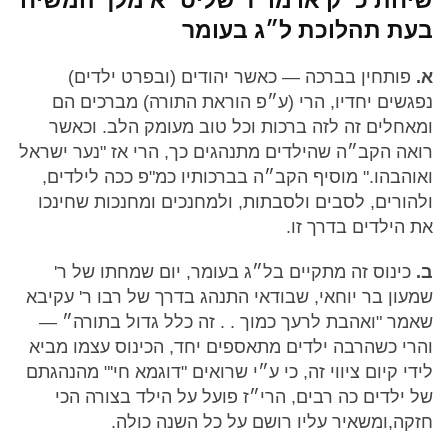
בעת תהלוכת ל״ג בעומר
א.
פותחין בברכה — כאשר יהודים (ובפרט ילדים)
נפגשים יחדיו, הרי (ע״פ הוראת התורה) מברכים הם
ומאחלים זה לזה ברכות וכל טוב מעומק הלב. וכאשר
רואה הקב״ה שהילדים מתנהגים כך, הרי אז "נער ישראל
ואוהבהו." מוסיף הקב״ה בברכותיו כמ"פ ככה לילדים,
ולהורים, לסבים ולסבתות, ולמחנכים ומחנכות שחינכו
את הילדים בדרך זו.
ב.
כינוס זה מתקיים בל״ג בעומר, יום שמחתו של ר'
שמעון בר יוחאי, שבודאי התנהג בדרך של רבו ר' עקיבא
שאמר "ואהבת לרעך כמוך . . זה כלל גדול בתורה״ —
והרי כשהרבה ילדים מתאספים יחד, הכינוס עצמו מביא
לידי קיום ציווי זה, כי ע״י שרואים "דוגמא חי'" מהנהגתם
של ילדים כה רבים, הרי״ז פועל על הילד בצורה הכי
חזקה,ומשאיר עליו רושם על כל השנה כולה.