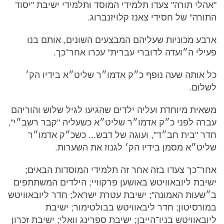
"אהלי תורה" צעדו תלמידי המוסד ותלמידי ישיבת "יסוד
התורה" של חסידי צאנז קלויזנברוג.
ארבע מכוניות שעליהם המבצעים השונים, אותם בנו
פעילי ה״ועדה לדוברי עברית" עכרו אחר־כך.
כל אותה שעה נופף כ״ק אדמו״ר שליט״א בידיו הק׳
לשלום.
משאית מיוחדת ועליה ילדים שהגיעו לגיל שלוש והוריהם
עברה לפני כ״ק אדמו״ר שליט״א כשעליה "קבר רשב״י",
חדר "בית חב״ד", ועוגה של דבש... כשכ״ק אדמו״ר
שליט״א מסמן בידיו הק׳ לגנוז את השערות.
אחר־כך צעדו בזה אחר זה תלמידי המוסדות הבאים;
ישיבת ליובאוויטש באושען פרקוויי; הילדים המשתתפים
ב״שעות האמונה"; ישיבת עטרת ישראל; חדר ליובאוויטש
במורסיטון; חדר ליבאוויטש בבולטימור; ישיבת
ליובאוויטש בניו־הייבן; ישיבת ספרינג וואלי; ישיבת זכרון