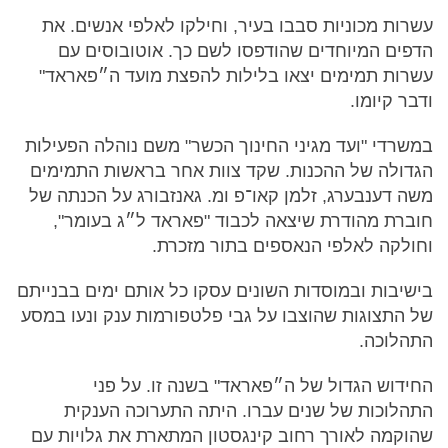
עשרות מכוניות סבבו בעיר, וחילקו לאלפי אנשים. את
הדפים המיוחדים שהודפסו לשם כך. אוטובוסים עם
עשרות תמימים יצאו בלילות להפצת מועד ה״פאראד"
ודבר קיומו.
במשרדי "ועד מגיני החינוך הכשר" משם נוהלה הפעילות
הגדולה של ההכנות. שקד צוות אחר בראשות התמימים
משה דענבערג, זלמן קאו־פ ומ. גאנזבורג על הכנתה של
חוברת מהודרת שיצאה לכבוד "פאראד ל״ג בעומר",
וחולקה לאלפי הנאספים בתור מזכרת.
בישיבות ובמוסדות השונים עסקו כל אותם ימים בבנייתם
של התצוגות שהוצבו על גבי פלטפורמות ענק ונעו במסע
התהלוכה.
החידוש הגדול של ה״פאראד" בשנה זו. על פני
התהלוכות של שנים עברו. היתה התערוכה הענקית
שהוקמה לאורך רחוב קינגסטון המתארת את גלויות עם