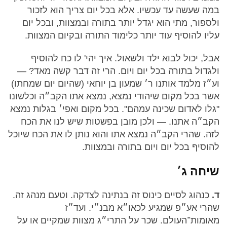
במה שעשה עד עכשיו. אלא בכל יום צריך הוא לזכור
ולספור, מתי הוא יגדל יותר בתורה ובמצוות, ובכל יום
עליו להוסיף עוד יותר כלימוד התורה ובקיום המצוות.
אבל, יכול לבוא ילד ולשאול. איך יהי' לו כח להוסיף
ולגדול בתורה בכל יום ויום. הרי זה דבר קשה מאד? —
וע״ז מלמד אותנו ר׳ שמעון בן יוחאי (שהיום יום שמחתו)
אשר בכל מקום שיהודי נמצא, נמצא אתו הקב״ה וכלשונו
"גלו לאדום שכינה עמהם". בכל מקום ואפי׳ בגלות נמצא
הקב״ה אתנו. — ולכן מובן בפשטות שיש לנו את הכח
לזה. שהרי הקב״ה נמצא אתו והוא נותן לו את הכח שיוכל
להוסיף בכל יום ויום בתורה ובמצוות.
שיחה ג׳
ד.
כנהוג לסיים כינוס זה בנתינה לצדקה. וטעם מנהג זה.
שהרי אע״פ שמגיע לכאו״א מבנ״י. ועד״ז
מאומות־העולם. שכר על התרי״ג מצוות שמקיים או על