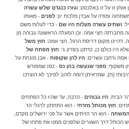
אותן זו על זו באלכסון:
וגזרו כנגדם שלש עשרה
שתחוה ומודה על אבדן מלכות יון:
לפנים
- מאותו
ל:
ושתים עשרה מעלות היו שם
- כדי לעלות משם
ה מחברתה חצי אמה. וכן המעלה הראשונה גבוהה מן
 דהיינו מקום דריסת הרגל, חצי אמה:
חוץ משל
א היו כולם כן, כדתנן בפרק ג':
חוץ מפתח של
 אמה ורחבו עשרים:
היו להן שקופות
- אבן מונחת על
ון משקוף:
מפני שנעשה בהן נס
- כמו שמפורש
היבות! (ח), שמראיתן דומה לזהב לפיכך לא הוצרכו
הר הבית:
היו גבוהים
- הרבה, עד שהיו כל הפתחים
חים:
חוץ מכותל מזרחי
- הוא התחתון לרגלי הר
 המשחה
- הוא הר הזיתים אשר על פני ירושלים מקדם,
ראש הכותל דרך השערים שלפנים ממנו את פתחו של