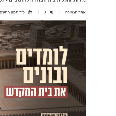
מידות, והלכות בית הבחירה להרמב"ם • לקט
אתר הגאולה
0
כ"ד תמוז התשפ"ב, 23.07.2022,