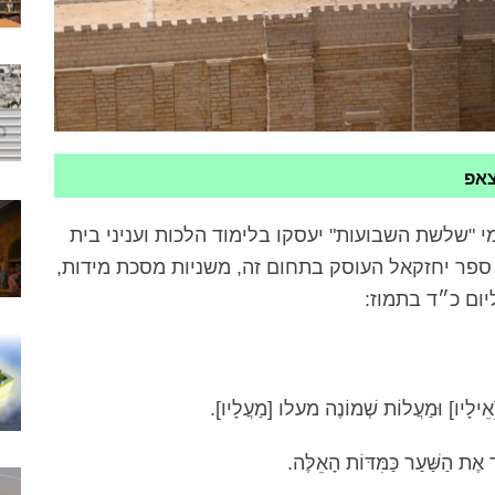
צאפ
 "שלשת השבועות" יעסקו בלימוד הלכות ועניני בית
ספר יחזקאל העוסק בתחום זה, משניות מסכת מידות,
ום כ״ד בתמוז:
ֵילָיו] וּמַעֲלוֹת שְׁמוֹנֶה מעלו [מַעֲלָיו].
ד אֶת הַשַּׁעַר כַּמִּדּוֹת הָאֵלֶּה.