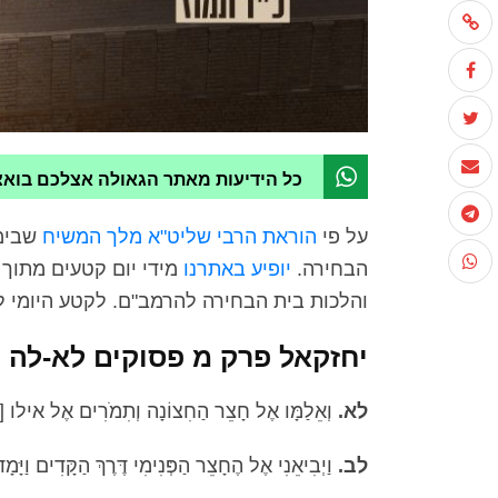
כל הידיעות מאתר הגאולה אצלכם בוא
על פי
הוראת הרבי שליט"א מלך המשיח
שבימי
הבחירה.
יופיע באתרנו
מידי יום קטעים מתוך 
והלכות בית הבחירה להרמב"ם. לקטע היומי לי
יחזקאל פרק מ פסוקים לא-לה
לא.
וְאֵלַמָּו אֶל חָצֵר הַחִצוֹנָה וְתִמֹרִים אֶל אילו [א
לב.
וַיְבִיאֵנִי אֶל הֶחָצֵר הַפְּנִימִי דֶּרֶךְ הַקָּדִים וַיָּמָ