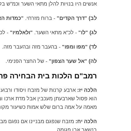
אנשים היו בנויות להלן מתאי השער וכמ"ש בקונ
לב) "דרך הקדים"
- ברוח מזרחי.
"כמדות הא
לג) "לו"
- לכ"א מתאי השער.
"ולאלמיו"
- לכ
לד) "מפו ומפו"
- בהעבר מזה ובהעבר מזה.
לה) "אל שער הצפון"
- של החצר הפנימי.
רמב"ם הלכות בית הבחירה פרק 
הלכה יז:
ארבע קרנות של מזבח ויסודו ורבועו 
הוא פסול שארבעתן מעכבין אבל מדת ארכו ומד
מאמה על אמה ברום שלש אמות כשיעור מקו
הלכה יח:
מזבח שנפגם מבניינו אם נפגם מבנ
בנשאר אבן פגומה.