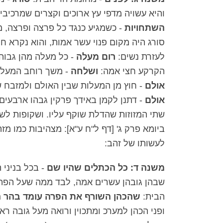
והיא עשויה מדפי עץ ארוכים וקצרים שמרכיבין 
השתחויות
- כשמגיע כנגד כל פרצה ופרצה, מ
סורג היה מקום פנוי עשר אמות, והוא נקרא חי
לעזרת נשים:
רום מעלה
- כל מעלה מהן גבוה
הקרקע חצי אמה:
ושלחה
- משך רוחב המעלה,
אולם
- חוץ מן המעלות שבין האולם ולמזבח של
אולם
- דתנן לקמן באידך פרקין גבהו ארבעים
שתי המזוזות שהדלת שוקף עליו. ושקופות לש
ביומא פרק ג' [דף ל"ח ע"א]: מצהיבות כמו מז
לעשותו של זהב:
משנה ד: כל הכתלים שהיו שם
- בכל בניני 
שבהן גובהן עשרים אמה, לבד ממה שעל הפת
הבית:
שהכהן השורף את הפרה עומד בהר
ופני הכהן למערכ ומתכוין ורואה מעל גובה 