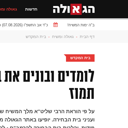
חדשות
גאולה ומש
ב"ה ימות המשיח!
כ"ד אב התשפ"ו (07.08.2026) פרשת
דף הבית
-
גאולה ומשיח
-
בית המקדש
בית המקדש
לומדים ובונים את 
תמוז
על פי הוראת הרבי שליט"א מלך המשיח שב
ועניני בית הבחירה. יופיעו באתר הגאולה מ