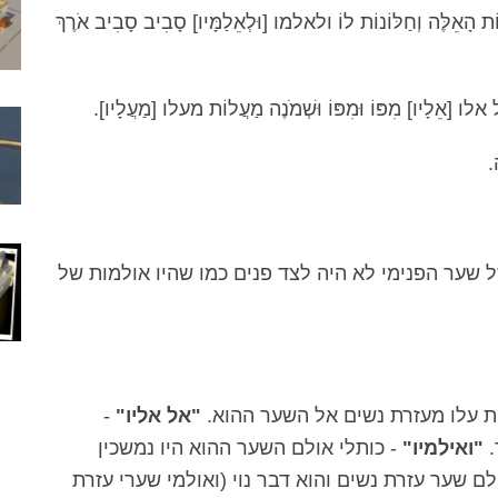
ֹת הָאֵלֶּה וְחַלּוֹנוֹת לוֹ ולאלמו [וּלְאֵלַמָּיו] סָבִיב סָבִיב אֹרֶךְ
אלו [אֵלָיו] מִפּוֹ וּמִפּוֹ וּשְׁמֹנֶה מַעֲלוֹת מעלו [מַעֲלָיו].
.
 שער הפנימי לא היה לצד פנים כמו שהיו אולמות של
 עלו מעזרת נשים אל השער ההוא.
"אל אליו"
-
.
"ואילמיו"
- כותלי אולם השער ההוא היו נמשכין
לם שער עזרת נשים והוא דבר נוי (ואולמי שערי עזרת