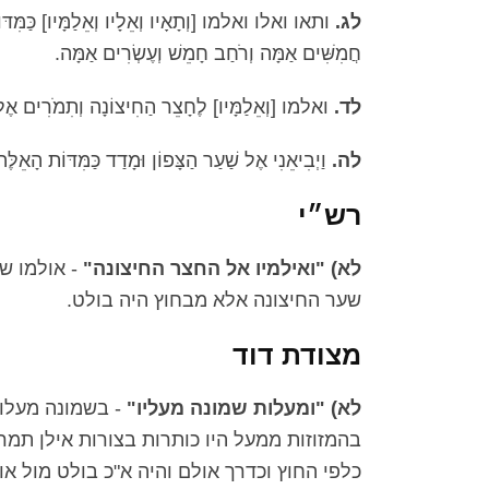
לג.
ותאו ואלו ואלמו [וְתָאָיו וְאֵלָיו וְאֵלַמָּיו] כַּמִּדּו
חֲמִשִּׁים אַמָּה וְרֹחַב חָמֵשׁ וְעֶשְׂרִים אַמָּה.
לד.
ואלמו [וְאֵלַמָּיו] לֶחָצֵר הַחִיצוֹנָה וְתִמֹרִים אֶל 
לה.
וַיְבִיאֵנִי אֶל שַׁעַר הַצָּפוֹן וּמָדַד כַּמִּדּוֹת הָאֵלֶּה
רש״י
לא) "ואילמיו אל החצר החיצונה"
- אולמו של
שער החיצונה אלא מבחוץ היה בולט.
מצודת דוד
לא) "ומעלות שמונה מעליו"
- בשמונה מעלות
בהמזוזות ממעל היו כותרות בצורות אילן תמר
כלפי החוץ וכדרך אולם והיה א"כ בולט מול או