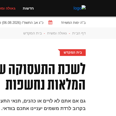
חדשות
גאולה ומש
ב"ה ימות המשיח!
כ"ג אב התשפ"ו (06.08.2026) פרשת
דף הבית
-
גאולה ומשיח
-
בית המקדש
בית המקדש
לשכת התעסוקה ש
המלאות נחשפות
גם אם אתם לא לויים או כהנים, תנאי התע
בקרוב לרדת משמים יעניינו אתכם בוודאי. 