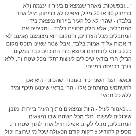
"...ובפשטות: מאחר שנמצאים בעיר זו עצמה (לא
בריחוק 40 או 20 מייל, ואפילו לא בריחוק מייל אחד
בלבד) - שהרי לא כל העיר ביירות נמצאת בידי
המחבלים, אלא חלק מסויים בלבד - ומקיפים את
המחבלים מכל הצדדים, והמקום הוא מצומצם (אמנם לא
ד' אמות על ד' אמות בלבד, אבל שטח שאינו תופס מקום
כלל ביחס לתותחים וכיוצא-בזה המוכנים כבר במקום
הנ"ל) הרי בודאי שיכולים לעשות "תל" מכל שטח זה, ללא
צורך בכניסה בפנים!
וכאשר הצד השני יכיר בעובדה שהכוונה היא אכן
להשתמש בתותחים אלו - הרי בודאי שיכנעו תיכף ומיד,
ללא כל תנאי!
...וכאמור לעיל - היות ונמצאים מתוך העיר ביירות, מובן,
שיכולים לעשות "תל" מכל השטח שבו נמצאים
המחבלים, מבלי לקדם אפילו חייל אחד לתוך שטח זה.
מספיק להודיע 5 דקות קודם הפעולה שכל מי שרוצה יכול