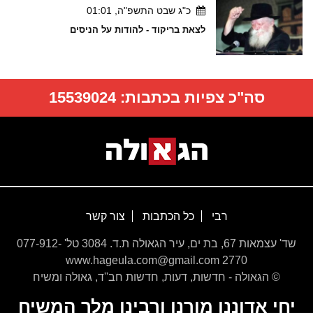
כ"ג שבט התשפ"ה, 01:01
לצאת בריקוד - להודות על הניסים
סה"כ צפיות בכתבות:
15539024
רבי
כל הכתבות
צור קשר
שד' עצמאות 67, בת ים, עיר הגאולה ת.ד. 3084 טל' 077-912-
2770 www.hageula.com@gmail.com
© הגאולה - חדשות, דעות, חדשות חב''ד, גאולה ומשיח
יחי אדוננו מורנו ורבינו מלך המשיח