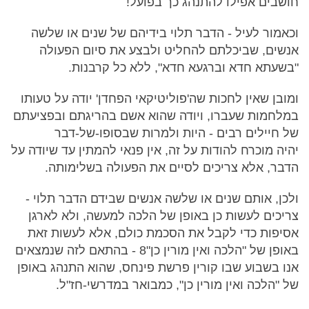
חושבים אפילו להתנהג כך בפועל!
וכאמור לעיל - הדבר תלוי בידיהם של שנים או שלשה
אנשים, שביכלתם להחליט ולבצע את סיום הפעולה
"בשעתא חדא וברגעא חדא", ללא כל קרבנות.
ומובן שאין לחכות שה'פוליטיקאי הפחדן' יודה על טעותו
במלחמות שעברו, ויודה שהוא אשם בהריגתם ובפציעתם
של חיילים רבים - היות ולמרות שבסופו-של-דבר
יהיה מוכרח להודות על זה, אין פנאי להמתין עד שיודה על
הדבר, אלא צריכים לסיים את הפעולה בשלימותה.
ולכן, אותם שנים או שלשה אנשים שבידם הדבר תלוי -
צריכים לעשות כן באופן של הלכה למעשה, ולא לארגן
אסיפות כדי לקבל את הסכמת כולם, אלא לעשות זאת
באופן של "הלכה ואין מורין כן"8 - בהתאם לזה שנמצאים
אנו בשבוע שבו קורין פרשת פינחס, שהוא התנהג באופן
של "הלכה ואין מורין כן", כמבואר במדרשי-חז"ל.