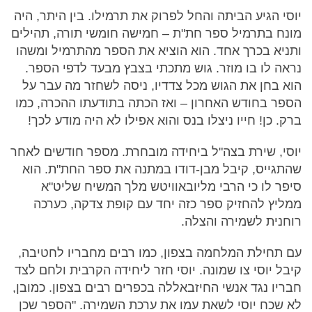
יוסי הגיע הביתה והחל לפרוק את תרמילו. בין היתר, היה
מונח בתרמיל ספר חת"ת – חמישה חומשי תורה, תהילים
ותניא בכרך אחד. הוא הוציא את הספר מהתרמיל ומשהו
נראה לו בו מוזר. גוש מתכתי בצבץ מבעד לדפי הספר.
הוא בחן את הגוש מכל צדדיו, ניסה לשחזר מה עבר על
הספר בחודש האחרון – ואז הכתה בתודעתו ההכרה, כמו
ברק. כן! חייו ניצלו בנס והוא אפילו לא היה מודע לכך!
יוסי, שירת בצה"ל ביחידה מובחרת. מספר חודשים לאחר
שהתגייס, קיבל מבן-דודו במתנה את ספר החת"ת. הוא
סיפר לו כי הרבי מליובאוויטש מלך המשיח שליט"א
ממליץ להחזיק ספר כזה יחד עם קופת צדקה, כערכה
רוחנית לשמירה והצלה.
עם תחילת המלחמה בצפון, כמו רבים מחבריו לחטיבה,
קיבל יוסי צו שמונה. יוסי חזר ליחידה הקרבית ולחם לצד
חבריו נגד אנשי החיזבאללה בכפרים רבים בצפון. כמובן,
לא שכח יוסי לשאת עמו את ערכת השמירה. "הספר שכן