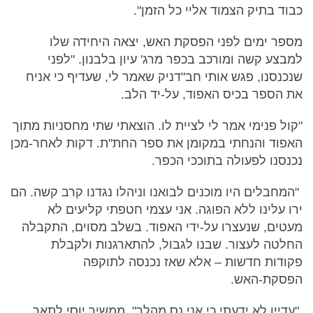
כבוד בתיק הצמוד אליי כל הזמן".
מספר ימים לפני הפסקת האש, יצאה היחידה שלו
למבצע קשה ומורכב בכפר מרג' עיון בלבנון. "לפני
שנכנסנו, פגש אותי חב"דניק שאמר לי, שעדיף כי אניח
את הספר בכיס האפוד, על-יד הלב.
"קול פנימי אמר לי לציית לו. הוצאתי שתי מחסניות מתוך
האפוד והנחתי במקומן את ספר החת"ת. דקות לאחר-מכן
נכנסנו לפעולה בתוככי הכפר.
"המחבלים היו מוכנים לבואנו וניהלו נגדנו קרב קשה. הם
ירו עלינו ללא הפוגה. אני עצמי חטפתי קליעים לא
מעטים, שנעצרו על-ידי האפוד. בשלב מסוים, התקבלה
החלטה לעצור. שבנו לגבול, להתארגנות ולקבלת
פקודות חדשות – אלא שאז נכנסה לתוקפה
הפסקת-האש.
"עדיין לא ידעתי כי אני נס מהלך", ממשיך יוסי לתאר.