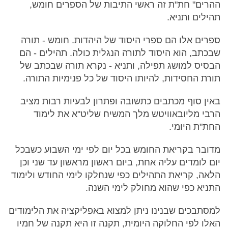
ההרים" חת"ת זה ראשי התיבות של הספרים חומש,
תהילים ותניא.
ספרים אלו הם ספרי היסוד של היהדות. חומש - תורה
שבכתב, הוא היסוד לתורה הנגלית כולה. תהילים - הם
הבסיס למושג תפילה, ותניא - נקרא תורה שבכתב של
תורת החסידות, להיותו היסוד של כל פנימיות התורה.
באין סוף מכתבים כתשובה ופתרון לבעיות רבות מציב
הרבי מליובאוויטש מלך המשיח שליט"א את לימוד
החת"ת היומי.
מדובר בקריאת החומש בכל יום לפי ימי השבוע כשבכל
יום לומדים עליה אחת, ביום ראשון מראשון עד שני וכן
הלאה, קריאת התהילים כפי שנחלקו לימי החודש ולימוד
התניא כפי שהוא מחולק לימי השנה.
למסתבכים שבנינו ניתן למצוא באפליקציה את הלימודים
האלו לפי החלוקה היומית, תקנה זו היא תקנה של חמיו