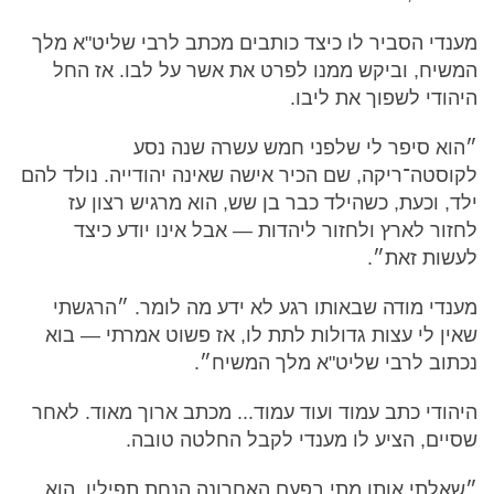
מענדי הסביר לו כיצד כותבים מכתב לרבי שליט"א מלך
המשיח, וביקש ממנו לפרט את אשר על לבו. אז החל
היהודי לשפוך את ליבו.
״הוא סיפר לי שלפני חמש עשרה שנה נסע
לקוסטה־ריקה, שם הכיר אישה שאינה יהודייה. נולד להם
ילד, וכעת, כשהילד כבר בן שש, הוא מרגיש רצון עז
לחזור לארץ ולחזור ליהדות — אבל אינו יודע כיצד
לעשות זאת״.
מענדי מודה שבאותו רגע לא ידע מה לומר. ״הרגשתי
שאין לי עצות גדולות לתת לו, אז פשוט אמרתי — בוא
נכתוב לרבי שליט"א מלך המשיח״.
היהודי כתב עמוד ועוד עמוד... מכתב ארוך מאוד. לאחר
שסיים, הציע לו מענדי לקבל החלטה טובה.
״שאלתי אותו מתי בפעם האחרונה הנחת תפילין. הוא