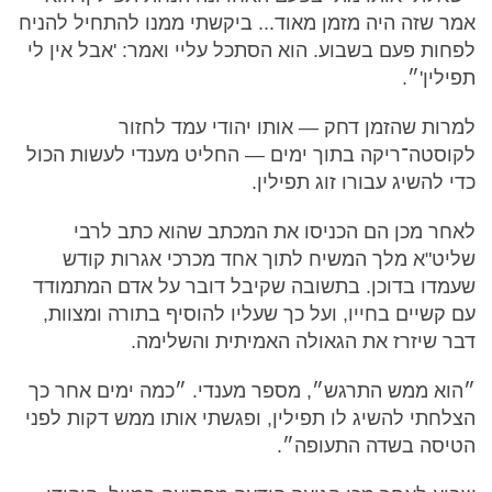
אמר שזה היה מזמן מאוד... ביקשתי ממנו להתחיל להניח
לפחות פעם בשבוע. הוא הסתכל עליי ואמר: 'אבל אין לי
תפילין'״.
למרות שהזמן דחק — אותו יהודי עמד לחזור
לקוסטה־ריקה בתוך ימים — החליט מענדי לעשות הכול
כדי להשיג עבורו זוג תפילין.
לאחר מכן הם הכניסו את המכתב שהוא כתב לרבי
שליט"א מלך המשיח לתוך אחד מכרכי אגרות קודש
שעמדו בדוכן. בתשובה שקיבל דובר על אדם המתמודד
עם קשיים בחייו, ועל כך שעליו להוסיף בתורה ומצוות,
דבר שיזרז את הגאולה האמיתית והשלימה.
״הוא ממש התרגש״, מספר מענדי. ״כמה ימים אחר כך
הצלחתי להשיג לו תפילין, ופגשתי אותו ממש דקות לפני
הטיסה בשדה התעופה״.