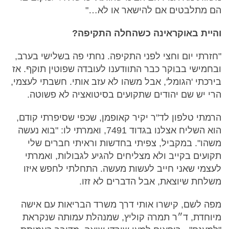
הם מתלבטים אם להישאר או לא…"
והיית באוקראינה כשהחלה התקיפה?
"חזרתי יום וחצי לפני התקיפה. נחתי פה בשלישי בערב,
ובחמישי בבוקר כבר התוודענו לעובדה שפוטין תוקף. אז
בירכתי 'הגומל', אבל משהו לא עזב אותי. חשבתי לעצמי,
הרי יש שם יהודים שתקועים בסיטואציה לא פשוטה.
הרמתי טלפון לד"ר יקיר קאופמן, שכפי שסיפרתי קודם,
הוא השליח אצלנו בגדוד 7491, ואמרתי לו: "בוא נעשה
משהו". במקביל, צפיתי בחדשות וראיתי חברים שלי
תקועים בקייב ולא מצליחים להגיע לגבולות, ואמרתי
לעצמי שאני חייב לעשות מעשה. התחלתי לחפש איזו
משלחת שיוצאת, אבל הדברים לא זזו.
מפה לשם, קישרו אותי דרך משרד הבריאות עם אישה
מיוחדת, ד״ר תמרה קוליץ, שמנהלת עמותה שנקראת