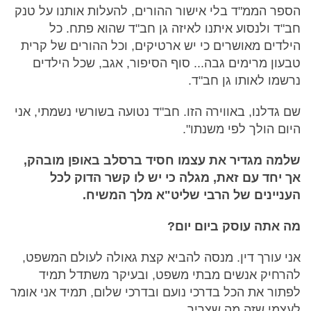
הספר הממ"ד בלי אישור ההורים, להעלות אותנו על טנק
חב"ד ולנסוע איתנו לאיזה גן חב"ד שהוא פתח. כל
הילדים מאושרים כי יש ארטיקים, וכל ההורים של קרית
טבעון מרימים גבה... סוף הסיפור, אגב, שכל הילדים
נרשמו לאותו גן חב"ד.
שם גדלנו, באווירה הזו. חב"ד נטועה בשורשי נשמתי, אני
היום הולך לפי משנתו".
שלמה מגדיר את עצמו חסיד ברסלב באופן מובהק,
אך יחד עם זאת, מגלה כי יש לו קשר הדוק לכל
העניינים של הרבי שליט"א מלך המשיח.
מה אתה עוסק ביום יום?
אני עורך דין. מנסה להביא קצת גאולה לעולם המשפט,
להרחיק אנשים מבתי משפט, ובעיקר משתדל תמיד
לפתור את הכל בדרכי נועם ובדרכי שלום, תמיד אני אומר
לעצמי שזה מה שצריך.