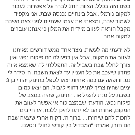
בשם הזה בכלל. הצוות החל לברר על אפשרות לעבור
למקום נורמלי, אבל בינתיים נכנסה שבת. אני מקפיד
לשמור שבת, ומצאתי את עצמי שעתיים לפני צאת השבת
מקבל הוראה לעזוב מיידית את המלון כי אנחנו עוברים
למקום אחר.
לא ידעתי מה לעשות. מצד אחד ממש דורשים מאיתנו
לעזוב את המקום, אבל אין בפעולה הזו פיקוח נפש ואין
צורך לחלל שבת בשביל זה. התפללתי לה' שאמצא איזה
פתרון שיעכב את כל העניין עד לצאת השבת. ה' סידר לי
נס, ורופאה עם כמה אחיות יצאו לטפל בתינוק יהודי בן 3
ימים שהיה צריך להגיע דחוף לגבול. הם יצאו כמובן
בשבת על מנת להציל את התינוק, שהיה במצב של
פיקוח נפש. הודעתי שבמצב כזה אי אפשר לעזוב את
המקום, אחרת הם לא ידעו להיכן ללכת, אז חייבים
לחכות להם שיחזרו… ברוך ה', דקות אחרי שיצאה שבת
הם חזרו, אמרתי "המבדיל בין קודש לחול" ונסענו.