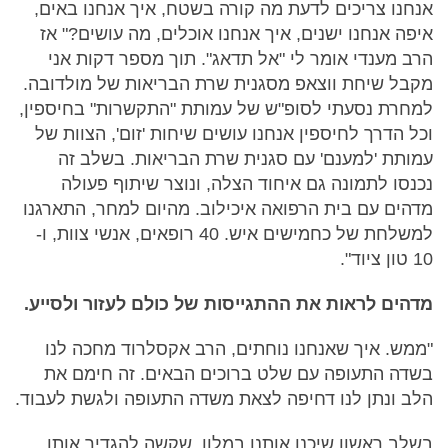
אנחנו צריכים לדעת מה קורה בשטח, איך אנחנו באים,
איפה אנחנו ישנים, איך אנחנו אוכלים, מה עושים?" אז
הרב מענדי אומר לי "אל תדאג". תוך מספר דקות אני
מקבל שיחת ווצאפ מסגנית שרת הבריאות של מולדובה.
למחרת נסעתי לסופ"ש של עמותת "התקשרות" בחיספין,
וכל הדרך לחיספין אנחנו עושים שיחות 'זום', הצוות של
עמותת 'למענם' עם סגנית שרת הבריאות. בשלב זה
נכנסו לתמונה גם איחוד הצלה, ונוצר שיתוף פעולה
מדהים עם בית הרפואה איכילוב. מהיום למחר, התארגנו
למשלחת של כחמישים איש. 40 רופאים, אנשי צוות, ו-
10 טון ציוד".
מדהים לראות את ההתגייסות של כולם לעזור ולסייע.
"ממש. איך שאנחנו נוחתים, הרב אקסלרוד מחכה לנו
בשדה התעופה עם שלט ברוכים הבאים. זה חימם את
הלב ונתן לנו דחיפה לצאת משדה התעופה ולגשת לעבוד.
בשלב ראשון שיכנו אותנו במלון, שקשה להגדיר אותו