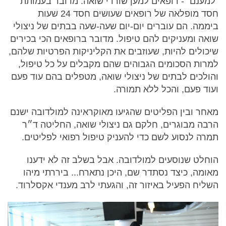
"למענם" - רופאים למען שורדי שואה. מדובר בעמותת
חסד מופלאה של רופאים שעושים חסד 24 שעות
ביממה. הם עוברים יום-יום שעה-שעה בבתים של ניצולי
שואה ומעניקים להם טיפול. מדובר ברופאים הכי בכירים
שיכולים להיות, שעוזבים את הקליניקות הפרטיות שלהם,
למרות הסכומים הגבוהים שהם מקבלים על כל טיפול,
והולכים לבתים של ניצולי שואה, מטפלים בהם עוד פעם
ועוד פעם, והכל ללא תמורה.
מאחר ובין הפליטים שהגיעו מאוקראינה למולדובה ישנם
הרבה מבוגרים, חלקם גם ניצולי שואה, החליטה ד״ר
תמרה לנסוע לשם כדי להעניק טיפול רפואי לפליטים.
הוחלט שנוסעים למולדובה. אבל בשלב זה לא ידענו
מאומה, כיצד נסתדר שם, היכן נתארח... ביררתי מיהו
השליח הפעיל באיזור זה, והגעתי לרב מענדי אקסלרוד.