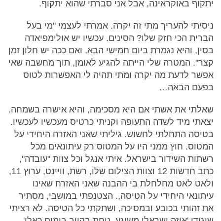
יתקוף באוקראינה, אבל אני סברתי שהוא יתקוף.
ניסיתי להעריך מתי זה יקרה. אמרתי לעצמי "מי בעל
הברית הכי חזק שלו? הסינים. עכשיו יש אולימפיאדה
בסין, והיא נגמרת ביום חמישי הבא, ואם ככה יש חלון זמן
קצר". המטרה שלי הייתה להגיע לאומן, תוך מחשבה שאי
אפשר לדעת מה יקרה ומתי תהיה לי האפשרות לטוס
בפעם הבאה…
שאלתי את אשתי אם היא מסכימה, והיא אישרה בשמחה.
יצאתי מיד לשדה התעופה וקניתי כרטיס מעכשיו לעכשיו.
בטיסה התחלתי לחשוש. גיליתי שאני האזרח היחידי על
המטוס. חוץ ממני היו על המטוס רק עיתונאים מכל
רשתות השידור בישראל. איתי אנגל וכל צוות "עובדה",
כתב חדשות 12 וצוות הצילום שלו, רשת, וויינט, ערוץ 11,
ולאט לאט מחלחלת בי ההבנה שאני האזרח שאינו
עיתונאי היחידי על הטיסה,. הצטנפתי במושבי, מסתיר
את זהותי בכובע ובמסיכה, ושתקתי כל הטיסה. לא רציתי
שיגידו 'איזה ישראלי משוגע, נוחת בקייב בימים כאלו'.