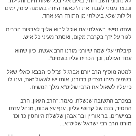
לא נתנוני השב רוחי, באים אלי בכל שעות היום והלילה,
ונבצר ממני לעבוד את ה' כאשר היתה באומנה עימי, ימים
ולילות שלא ביטלתי מן התורה רגע אחד.
ועתה נפשי בשאלתי אם אוכל לבוא אליך לארצות הברית
לגור על ידך בקרבת מקום, ואסתר מעיני כל איש.
קיבלתי עלי שמה שיורני מורנו הרב אעשה, כיון שהוא
עמד העולם, וכך הכריזו עליו בשמים".
למטה מוסיף הרב יורם אברג'ל זצ"ל כי הבבא סאלי שאל
בשמים מיהו הצדיק בדורנו, אותו יש לשאול זאת, וענו לו
כי עליו לשאול את הרבי שליט"א מלך המשיח.
במכתב התשובה שנשלח, נאמר: "הרב הגאון, הרב
החסיד, בנם של קדושי עליון, ענף עץ אבות, מנהל עדתו
במישרים, בר אוריין ובר אבהן שלשלת היוחסין כו' וכו'
מורנו הרב רבי ישראל שליט"א...