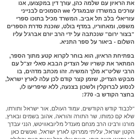
את הראיון עם שלמה כהן, עורך דין במקצועו, אנו
עורכים במשרדו שבמגדלי we הסמוכים לבנייני
עזריאלי בלב תל אביב. המשרד מכיל בתוכו ספרי
משפט, ומאחוריו, במדף בולט, שוכנת סדרת הספרים
"בצור ירום" שנכתבה על ידי הרב יורם אברג'ל עליו
השלום - ביאור על ספר התניא.
בפתיחת הראיון, הוא בוחר לקרוא קטע מתוך הספר,
המתאר את קשריו של הצדיק הבבא סאלי זצ"ל עם
הרבי שליט"א מלך המשיח. זהו מכתב מדהים, בו
מבקש הצדיק, שזמן קצר קודם לכן עלה לארץ ישראל,
לנסוע לברוקלין ולשכון בצנעה, ללא שיפריעו לו,
בחצר הקודש ב- 770:
"לכבוד קודש הקודשים, עמוד העולם, אור ישראל ותורתו,
שלא קם כמותו, שר התורה והוראה, אהוב בשמים ובארץ,
מורנו ורבינו הרב מנחם מענדל מליובאוויטש, הנני עבדך
הקטן ישראל, עליתי ממרוקו לארץ ישראל, ואנשים כאן