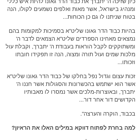
כיון שזיכה ה' יתברך את כבוד הדר גאונו להיות איש כללי
ומנהיג בישראל, אשר מאות ואלפים נשמעים לקולו, הנה
בטוח שניתנו לו גם כן הכוחות...
בהיות כבוד הדר גאונו שליט"א בסמיכות למקומות בהם
נמצאים מאחינו הספרדים שליט"א הצמאים לדבר ה'
ומשתוקקים לקבל הוראות בעבודת ה' יתברך, וקבלת עול
מלכות שמים ועול תורה ומצוה, הנה זו תפקידו חובתו
וזכותו...
זכות עצום וגדול נפל בחלקו של כבוד הדר גאונו שליט"א
אשר הוא ישתמש בהכשרונות והסגולות אשר חננו ה'
יתברך, ובאוצרות-מלכים אשר נמסרו לו מאבותיו
הקדושים דור אחר דור...
בכבוד, הוקרה והערצה".
למה בחרת לפתוח דווקא במילים האלו את הראיון?