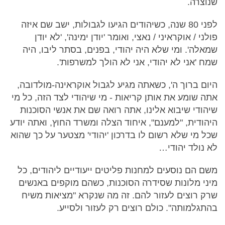
שנוצרה.
לפני 80 שנה, כשיהודים הגיעו לגבולות, ישב שם איזה
פולני / אוקראיני / נאצי, ואומר 'יודן ימינה', 'לא יודן
שמאלה'. ומי שלא היה יהודי, בפנים, בסתר ליבו, היה
שמח 'אני לא יהודי, אני לא הולך למשרפות'.
היום ברוך ה', כשאתה מגיע לגבול אוקראינה-מולדובה,
אתה שומע את אותן קריאות - מי שיהודי לצד הזה, כל מי
שיהודי שיבוא אלינו, אתה רואה שם את אנשי הסוכנות
היהודית, "למענם", איחוד הצלה ומשרד החוץ, ואתה יודע
שכל מי שלא רשום לו בדרכון 'יהודי' מצטער על כך שהוא
לא נולד יהודי…
משם הם נוסעים למחנות פליטים ייעודיים ליהודים, כל
מיני מלונות שסידרה הסוכנות, כשהם מוקפים באנשים
שרק רוצים לעזור להם. זה מה שנקרא "מציאות משיח
בהתגלמותה". כולם רוצים רק לעזור ולסייע.