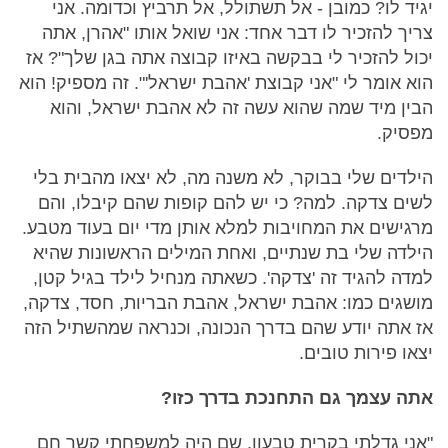
יגיד לו? כמובן - אל תשתולל, אל תרביץ וכדומה. אני
צריך להזכיר לו דבר אחד: אני שואל אותו "אהרן, אתה
יכול להזכיר לי בבקשה באיזו קבוצה אתה בגן שלך"? אז
הוא אומר לי "אני קבוצת 'אהבת ישראל'". זה מספיק! הוא
הבין מיד שמה שהוא עשה זה לא אהבת ישראל, והוא
מפסיק.
הילדים שלי בבוקר, לא משנה מה, לא יצאו מהבית בלי
לשים צדקה. למה? כי יש להם קופות שהם קיבלו, והם
מרגישים את המחויבות למלא אותן מדי יום בעוד מטבע.
הילדה שלי בת שנתיים, ואחת המילים הראשונות שהיא
למדה להגיד זה 'צדקה'. כשאתה מנחיל לילד בגיל קטן,
מושגים כמו: אהבת ישראל, אהבת הבריות, חסד, צדקה,
אז אתה יודע שהם בדרך הנכונה, וכנראה שמהשתיל הזה
יצאו פירות טובים.
אתה עצמך גם התחנכת בדרך כזו?
"אני גדלתי בקרית טבעון, שם היה למשפחתי קשר חם