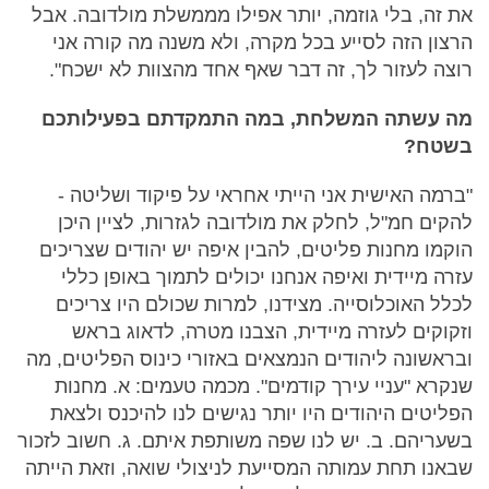
את זה, בלי גוזמה, יותר אפילו מממשלת מולדובה. אבל
הרצון הזה לסייע בכל מקרה, ולא משנה מה קורה אני
רוצה לעזור לך, זה דבר שאף אחד מהצוות לא ישכח".
מה עשתה המשלחת, במה התמקדתם בפעילותכם
בשטח?
"ברמה האישית אני הייתי אחראי על פיקוד ושליטה -
להקים חמ"ל, לחלק את מולדובה לגזרות, לציין היכן
הוקמו מחנות פליטים, להבין איפה יש יהודים שצריכים
עזרה מיידית ואיפה אנחנו יכולים לתמוך באופן כללי
לכלל האוכלוסייה. מצידנו, למרות שכולם היו צריכים
וזקוקים לעזרה מיידית, הצבנו מטרה, לדאוג בראש
ובראשונה ליהודים הנמצאים באזורי כינוס הפליטים, מה
שנקרא "עניי עירך קודמים". מכמה טעמים: א. מחנות
הפליטים היהודים היו יותר נגישים לנו להיכנס ולצאת
בשעריהם. ב. יש לנו שפה משותפת איתם. ג. חשוב לזכור
שבאנו תחת עמותה המסייעת לניצולי שואה, וזאת הייתה