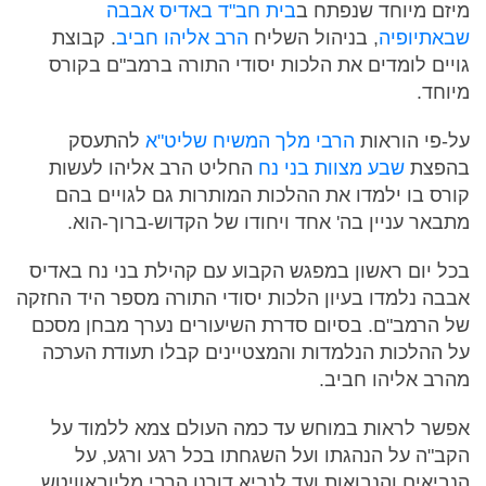
מיזם מיוחד שנפתח ב
בית חב"ד באדיס אבבה
שבאתיופיה
, בניהול השליח
הרב אליהו חביב
. קבוצת
גויים לומדים את הלכות יסודי התורה ברמב"ם בקורס
מיוחד.
על-פי הוראות
הרבי מלך המשיח שליט"א
להתעסק
בהפצת
שבע מצוות בני נח
החליט הרב אליהו לעשות
קורס בו ילמדו את ההלכות המותרות גם לגויים בהם
מתבאר עניין בה' אחד ויחודו של הקדוש-ברוך-הוא.
בכל יום ראשון במפגש הקבוע עם קהילת בני נח באדיס
אבבה נלמדו בעיון הלכות יסודי התורה מספר היד החזקה
של הרמב"ם. בסיום סדרת השיעורים נערך מבחן מסכם
על ההלכות הנלמדות והמצטיינים קבלו תעודת הערכה
מהרב אליהו חביב.
אפשר לראות במוחש עד כמה העולם צמא ללמוד על
הקב"ה על הנהגתו ועל השגחתו בכל רגע ורגע, על
הנביאים והנבואות ועד לנביא דורנו הרבי מליובאוויטש