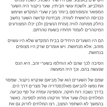
המלביש, ולשכת עושי חביתין. שער ניקנור היה השער
המפואר והמפורסם ביותר מבין שערי המקדש ושימש
ככניסה הראשית לעזרה. מבחינת קדושה השער נחשב
כחלק ממחנה לוויה (עזרת הנשים) ולכן יכלו המצורעים
המיטהרים לעמוד תחתיו בשעת טהרתם.
הם היו השערים היחידים בבית המקדש שלא היו עשוים
מזהב, אלא מנחושת. ויש אומרים שרק היו מצופים
בנחושת.
הסיבה לכך שהם לא הוחלפו בשערי זהב, היא הנס
שנעשה בהם, וכך היה המעשה:
שמם של השערים הוא של מביאם שנקרא ניקנור, שמסר
את נפשו להביאם מאלכסנדריה של מצרים דרך הים.
בדרך נשבה רוח חזקה, והספינה עמדה על סף טביעה.
המלחים נטלו שער אחד וזרקוהו מחוץ לספינה. כאשר
בהמשך לא השתפר המצב, רצו המלחים לזרוק גם את