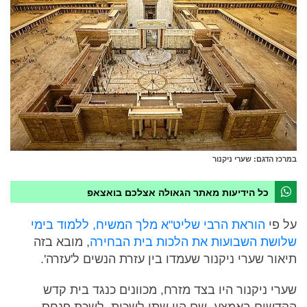
במרכז הדגם: שערי ניקנור
כל הידיעות מאתר הגאולה אצלכם בואצאפ
על פי
הוראת הרבי שליט"א מלך המשיח, ללמוד בימי
שלושת השבועות את הלכות בית הבחירה
, מובא בזה
תיאור שערי ניקנור שעמדו בין עזרת הנשים ל'עזרה'.
שערי ניקנור היו בצד מזרח, מכוונים כנגד בית קדש
הקדשים באמצע. שם היו שתי לשכות, לשכת פנחס