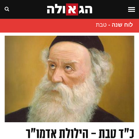
לוח שנה
-
טבת
כ"ד טבת - הילולת אדמו"ר