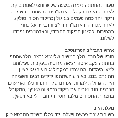
סעודת החתונה נגמרה בשעה שלוש וחצי לפנות בוקר.
לאחריה נעמדו הקהל והאדמו"רים שהשתתפו בשמחה
ורקדו יחד כמה פעמים בעיגול (כריקוד חסידי פולין).
לאחר מכן רקדו אדמו"ר הריי"צ והרבי יד על כתף
במהירות, כסגנון הריקוד החב"די, והאדמו"רים נפרדו
לשלום.
אירוע מקביל ביקטרינוסלב
הוריו של הרבי מלך המשיח שליט"א נבצרו מלהשתתף
בחתונה עקב איסור יציאה מרוסיה בעקבות פעילותם
למען היהדות. הם ערכו במקביל אירוע חגיגי לציון
חתונתם בנם. באירוע השתתפו ידידים רבים והשמחה
הייתה גדולה, למרות העדרם של החתן והכלה ואף ערכו
הרבנית חנה ואביה את ריקוד ה"מצווה טאנץ" (המקובל
בחצרות החסידים מלבד חסידות חב"ד ליובאוויטש).
מעלת היום
בשיחת שבת פרשת וישלח, י"ד כסלו תשי"ד התבטא כ"ק