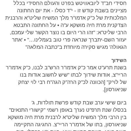
חסידי חב"ד ליובאוויטש בפרט והעולם החסידי בכלל
מציינים בשבת קודש זו - י"ד כסלו - את יום החתונה
המלכותית של כ"ק אדמו"ר מלך המשיח שליט"א והרבנית
הצדקנית מרת חיה מושקא ע"ה • על החתונה התבטא
הרבי שליט"א: "זהו הרי היום בו נוצר הקשר שלי עמכם,
יעזור השם-יתברך שנראה פרי טוב בעמלינו…" • 'אתר
הגאולה' מגיש סקירה מיוחדת ב"כתבה המלאה"
השידוך
בשנת תרע"ט אמר כ"ק אדמו"ר הרש"ב לבנו, כ"ק אדמו"ר
הריי"צ, אודות שידוך לבתו "שיש לחשוב אודות בנו
של לוי'ק" [הכוונה לכ"ק הרה"ק הגה"ח רבי לוי יצחק
שניאורסון].
ביום שישי ערב שבת קודש פרשת תולדות, ג'
בכסלו שנת תרפ"ט נערך באופן רשמי "קישורי התנאים"
בין הרבי מלך המשיח שליט"א לרבנית מרת חיה מושקא
שניאורסון, בתו של אדמו"ר הריי"צ. החגיגה התקיימה