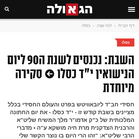
דף הבית
-
לוח שנה
-
כסלו
כסלו
השבת: נכנסים לשנת ה90 ליום
הנישואין י"ד כסלו • סקירה
מיוחדת
חסידי חב"ד ליובאוויטש בפרט והעולם החסידי בכלל
מציינים בשבת קודש זו - י"ד כסלו - את יום החתונה
המלכותית של כ"ק אדמו"ר מלך המשיח שליט"א
והרבנית הצדקנית מרת חיה מושקא ע"ה • מדברי
הרבי שליט"א: "זהו הרי היום בו נוצר הקשר שלי