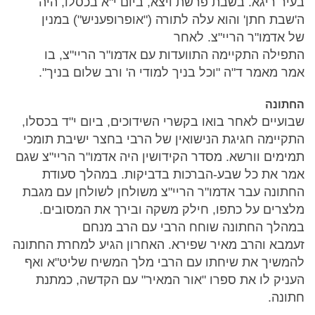
בעיר ריגא. בשבת פרשת ויצא, ביום י"א בכסלו, היה
ה'שבת חתן' והוא עלה לתורה ("אופרופעניש") במנין
של אדמו"ר הריי"צ. לאחר
התפילה התקיימה התוועדות עם אדמו"ר הריי"צ, בו
אמר מאמר ד"ה "וכל בניך למודי ה' ורב שלום בניך".
החתונה
שבועיים לאחר בואו בקשרי השידוכים, ביום י"ד בכסלו,
התקיימה חגיגת הנישואין של הרבי בחצר ישיבת תומכי
תמימים וורשא. מסדר הקידושין היה אדמו"ר הריי"צ שגם
אמר את כל שבע-הברכות בדביקות. במהלך סעודת
החתונה עבר אדמו"ר הריי"צ משולחן לשולחן עם מגבת
מלצרים על כתפו, חילק משקה ובירך את המסובים.
במהלך החתונה שוחח הרבי עם הרב מנחם
זעמבא והרב מאיר שפירא. האחרון הגיע למחרת החתונה
להמשיך את שיחתו עם הרבי מלך המשיח שליט"א ואף
העניק לו את ספרו "אור המאיר" עם הקדשה, כמתנת
חתונה.