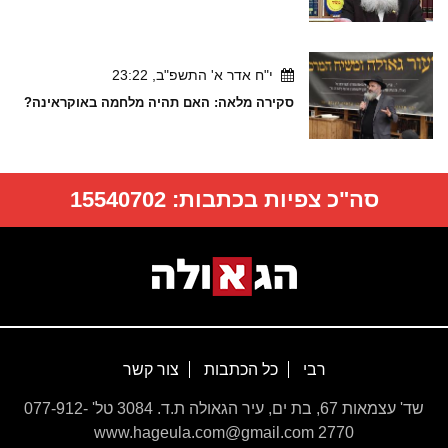
י"ח אדר א' התשפ"ב, 23:22
סקירה מלאה: האם תהיה מלחמה באוקראינה?
סה"כ צפיות בכתבות:
15540702
רבי
כל הכתבות
צור קשר
שד' עצמאות 67, בת ים, עיר הגאולה ת.ד. 3084 טל' 077-912-
2770 www.hageula.com@gmail.com