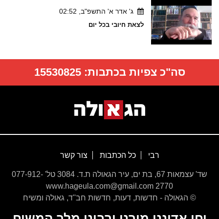
ג' אדר א' התשפ"ב, 02:52
לצאת חיובי בכל יום
סה"כ צפיות בכתבות:
15530825
רבי
כל הכתבות
צור קשר
שד' עצמאות 67, בת ים, עיר הגאולה ת.ד. 3084 טל' 077-912-
2770 www.hageula.com@gmail.com
© הגאולה - חדשות, דעות, חדשות חב''ד, גאולה ומשיח
יחי אדוננו מורנו ורבינו מלך המשיח