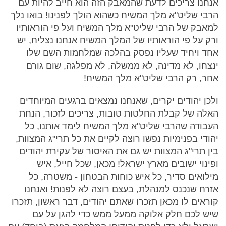
אנחנו צריכים לדעת שהמאבק הזה הוא חייב להיות עם
הרבי שליט"א מלך המשיח כשהוא הולך לפנינו! בואו נלך
למאבק של הרבי שליט"א מלך המשיח ועל פי הוראותיו
ורק על פי הוראותיו של המלך המשיח אנחנו נצליח, יש
אחד ויחיד שעליו נפסק בהלכה שמלחמות השם שלו
ינצחו, לא מדינה, לא ממשלה, לא מפלגה, שום גורם
אחר, רק הרבי שליט"א מלך המשיח!
ולכן יהודים יקרים, שאנחנו נמצאים ברגעים המיוחדים
האלה של קבלת החלטות טובות, צריכים לזכור, הנחת
העבודה שהרבי שליט"א מלך המשיח לימד אותנו, כל
יהודי בפנימיות נפשו רוצה לקיים את כל תרי"ג המצוות,
בין תרי"ג המצוות יש גם את האיסור של עקירת יהודים
ופינוי ישובים מארץ ישראל! מכאן, שכל חייל, איש
מילואים סדיר, כל איש כוחות הבטחון - משטרה, כל
אזרח שנכנס למנהלת, בעצם רוצה לא לפנות! ואנחנו
קוראים לו מכאן תזכרו שאתם יהודים, דבר ראשון, תזכרו
שיש לכם חלק אלוקה ממעל ממש כדי להגן על עם