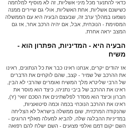
כדאי להתנער מכל מיני אשליות, זה לא מוסיף למלחמה
כשישנם אשליות, אחת האשליות, אולי גם שיירים ממנה
נשמעו במהלך ערב זה, שבעצם הבעיה היא עם הממשלה
המסוימת - הנוכחית, אבל, אם יהיה הרכב אחר, אז גם
המצב יראה אחרת.
הבעיה היא - המדיניות, הפתרון הוא -
משיח
אז יהודים יקרים, אנחנו ראינו כבר את כל הנתונים, ראינו
את ההרכב של שמיר - קצב, שהם לוקחים את הדברים
של הרבי שליט"א מלך המשיח ואומרים שהרבי לא הבין,
ראינו את ההרכב של ביבי נתניהו, כיצד הוא מוסר את
חברון וכיצד הוא מסדר לפלשתינים את הסכם 'וואי' (Y),
ראינו את ההרכב הנוכחי בכמה וכמה סיטואציות,
שהנקודה המרכזית, שום ממשלה בישראל לא הצליחה
במדיניות ההבלגה שלה, להביא למעלה מאלף הרוגים -
השם יקום דמם ואלפי פצועים - השם ישלח להם רפואה