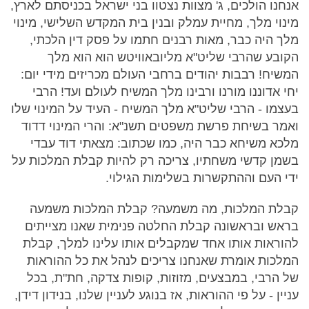
אנחנו הולכים, ג' מצוות נצטוו בני ישראל בכניסתם לארץ,
מינוי מלך, מחיית עמלק ובנין בית המקדש השלישי, מינוי
מלך היה כבר, מאות רבנים חתמו על פסק דין הלכתי,
הקובע שהרבי שליט"א מליובאוויטש הוא הוא מלך
המשיח! רבבות יהודים ברחבי העולם מכריזים מידי יום:
יחי אדוננו מורנו ורבינו מלך המשיח לעולם ועד! הרבי
בעצמו - הרבי שליט"א מלך המשיח - העיד על המינוי שלו
ואמר בשיחת פרשת משפטים תשנ"א: והרי המינוי דדוד
מלכא משיחא כבר היה, כמו שכתוב: מצאתי דוד עבדי
בשמן קדשי משחתיו, צריכה רק להיות קבלת המלכות על
ידי העם וההתקשרות בשלימות הגילוי.
קבלת המלכות, מה משמעה? קבלת המלכות משמעה
בראש ובראשונה קבלת החלטה פנימית שאנו מצייתים
להוראות אותו אחד שמקבלים אותו עלינו למלך, קבלת
המלכות אומרת שאנחנו צריכים לנהל את כל ההוראות
של הרבי, במבצעים, מזוזות, קופות צדקה, חת"ת, בכל
עניין - על פי ההוראות, אז בנוגע לעניין שלנו, בנידון דידן,