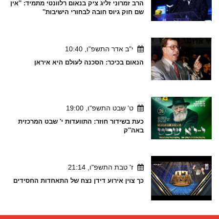
הרב זמרוני זליג ציק בנאום רלוונטי מתמיד: ''אין
שם חוק גיוס חובה לבחורי הישיבות''
י"ב אדר התשפ"ו, 10:40
הנאום בכיכר: הסכנה לעולם היא איראן
ט' שבט התשפ"ו, 19:00
כעת בשידור חוזר: התוועדות י' שבט המרכזית
באה''ק
ז' טבת התשפ"ו, 21:14
כך צוין אירוע דידן נצח של התאחדות החסידים