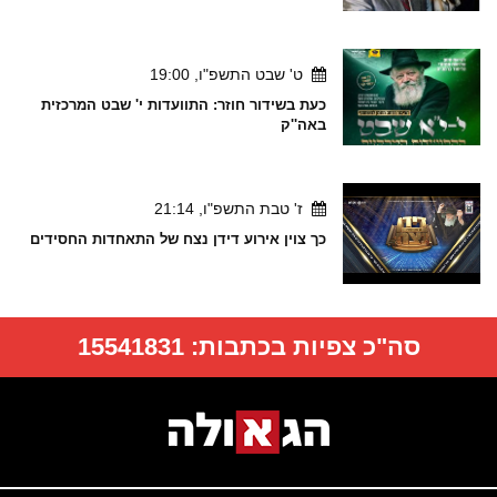
ט' שבט התשפ"ו, 19:00
כעת בשידור חוזר: התוועדות י' שבט המרכזית
באה''ק
ז' טבת התשפ"ו, 21:14
כך צוין אירוע דידן נצח של התאחדות החסידים
סה"כ צפיות בכתבות:
15541831