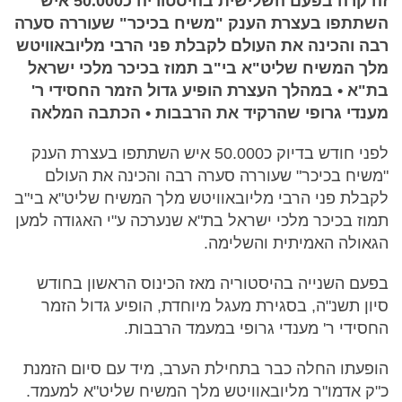
זה קרה בפעם השלישית בהיסטוריה כ50.000 איש
השתתפו בעצרת הענק "משיח בכיכר" שעוררה סערה
רבה והכינה את העולם לקבלת פני הרבי מליובאוויטש
מלך המשיח שליט"א בי"ב תמוז בכיכר מלכי ישראל
בת"א • במהלך העצרת הופיע גדול הזמר החסידי ר'
מענדי גרופי שהרקיד את הרבבות • הכתבה המלאה
לפני חודש בדיוק כ50.000 איש השתתפו בעצרת הענק
"משיח בכיכר" שעוררה סערה רבה והכינה את העולם
לקבלת פני הרבי מליובאוויטש מלך המשיח שליט"א בי"ב
תמוז בכיכר מלכי ישראל בת"א שנערכה ע"י האגודה למען
הגאולה האמיתית והשלימה.
בפעם השנייה בהיסטוריה מאז הכינוס הראשון בחודש
סיון תשנ"ה, בסגירת מעגל מיוחדת, הופיע גדול הזמר
החסידי ר' מענדי גרופי במעמד הרבבות.
הופעתו החלה כבר בתחילת הערב, מיד עם סיום הזמנת
כ"ק אדמו"ר מליובאוויטש מלך המשיח שליט"א למעמד.