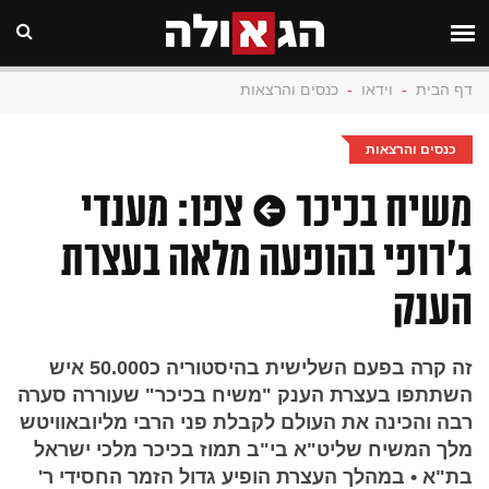
דף הבית
-
וידאו
-
כנסים והרצאות
כנסים והרצאות
משיח בכיכר • צפו: מענדי
ג'רופי בהופעה מלאה בעצרת
הענק
זה קרה בפעם השלישית בהיסטוריה כ50.000 איש
השתתפו בעצרת הענק "משיח בכיכר" שעוררה סערה
רבה והכינה את העולם לקבלת פני הרבי מליובאוויטש
מלך המשיח שליט"א בי"ב תמוז בכיכר מלכי ישראל
בת"א • במהלך העצרת הופיע גדול הזמר החסידי ר'