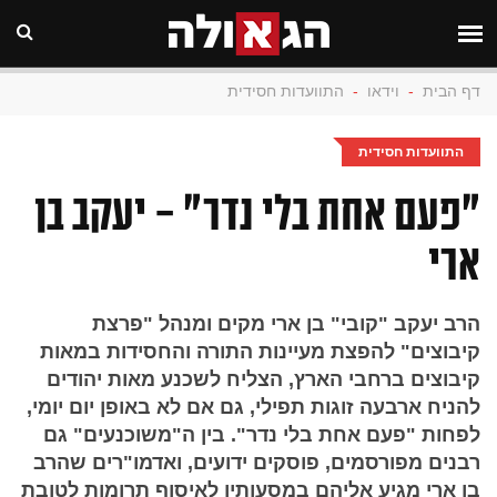
דף הבית
-
וידאו
-
התוועדות חסידית
התוועדות חסידית
"פעם אחת בלי נדר" - יעקב בן
ארי
הרב יעקב "קובי" בן ארי מקים ומנהל "פרצת
קיבוצים" להפצת מעיינות התורה והחסידות במאות
קיבוצים ברחבי הארץ, הצליח לשכנע מאות יהודים
להניח ארבעה זוגות תפילי, גם אם לא באופן יום יומי,
לפחות "פעם אחת בלי נדר". בין ה"משוכנעים" גם
רבנים מפורסמים, פוסקים ידועים, ואדמו"רים שהרב
בן ארי מגיע אליהם במסעותיו לאיסוף תרומות לטובת