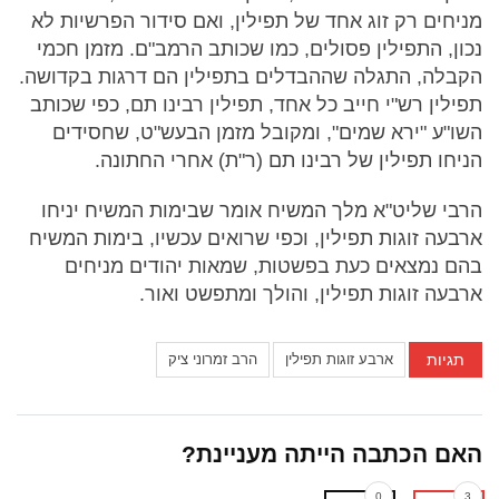
מניחים רק זוג אחד של תפילין, ואם סידור הפרשיות לא
נכון, התפילין פסולים, כמו שכותב הרמב"ם. מזמן חכמי
הקבלה, התגלה שההבדלים בתפילין הם דרגות בקדושה.
תפילין רש"י חייב כל אחד, תפילין רבינו תם, כפי שכותב
השו"ע "ירא שמים", ומקובל מזמן הבעש"ט, שחסידים
הניחו תפילין של רבינו תם (ר"ת) אחרי החתונה.
הרבי שליט"א מלך המשיח אומר שבימות המשיח יניחו
ארבעה זוגות תפילין, וכפי שרואים עכשיו, בימות המשיח
בהם נמצאים כעת בפשטות, שמאות יהודים מניחים
ארבעה זוגות תפילין, והולך ומתפשט ואור.
תגיות
ארבע זוגות תפילין
הרב זמרוני ציק
האם הכתבה הייתה מעניינת?
0
3