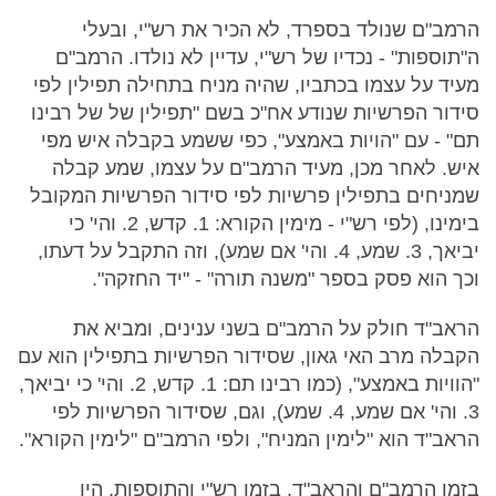
הרמב"ם שנולד בספרד, לא הכיר את רש"י, ובעלי
ה"תוספות" - נכדיו של רש"י, עדיין לא נולדו. הרמב"ם
מעיד על עצמו בכתביו, שהיה מניח בתחילה תפילין לפי
סידור הפרשיות שנודע אח"כ בשם "תפילין של של רבינו
תם" - עם "הויות באמצע", כפי ששמע בקבלה איש מפי
איש. לאחר מכן, מעיד הרמב"ם על עצמו, שמע קבלה
שמניחים בתפילין פרשיות לפי סידור הפרשיות המקובל
בימינו, (לפי רש"י - מימין הקורא: 1. קדש, 2. והי' כי
יביאך, 3. שמע, 4. והי' אם שמע), וזה התקבל על דעתו,
וכך הוא פסק בספר "משנה תורה" - "יד החזקה".
הראב"ד חולק על הרמב"ם בשני ענינים, ומביא את
הקבלה מרב האי גאון, שסידור הפרשיות בתפילין הוא עם
"הוויות באמצע", (כמו רבינו תם: 1. קדש, 2. והי' כי יביאך,
3. והי' אם שמע, 4. שמע), וגם, שסידור הפרשיות לפי
הראב"ד הוא "לימין המניח", ולפי הרמב"ם "לימין הקורא".
בזמן הרמב"ם והראב"ד, בזמן רש"י והתוספות, היו