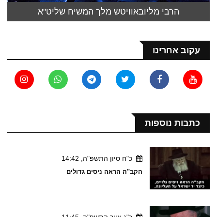
הרבי מליובאוויטש מלך המשיח שליט"א
עקוב אחרינו
כתבות נוספות
כ"ח סיון התשפ"ה, 14:42
הקב"ה הראה ניסים גדולים
כ"ג אייר התשפ"ה, 11:45