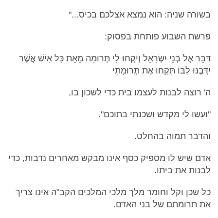
בשורה שניה: הוא נמצא אצלכם בכיס..."
פרשת השבוע פותחת בפסוק:
דַּבֵּר אֶל בְּנֵי יִשְׂרָאֵל וְיִקְחוּ לִי תְּרוּמָה מֵאֵת כָּל אִישׁ אֲשֶׁר
יִדְּבֶנּוּ לִבּוֹ תִּקְחוּ אֶת תְּרוּמָתִי
ה' רוצה לבנות לעצמו בית כדי לשכון בו,
"ועשו לי מקדש ושכנתי בתוכם".
והדבר תמוה בהחלט.
אדם שיש לו מספיק כסף אינו מבקש מאחרים נדבות, כדי
לבנות את ביתו.
כל שכן וקל וחומר מלך מלכי המלכים הקב"ה אינו צריך
את תרומתם של בני האדם.