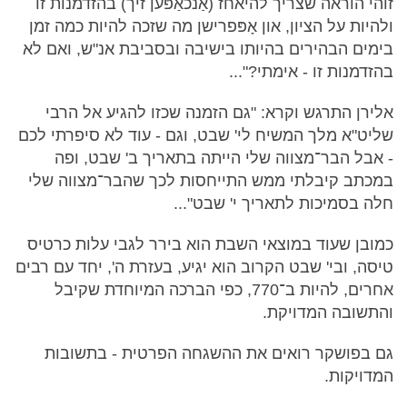
זוהי הוראה שצריך להיאחז (אַנכאַפּען זיך) בהזדמנות זו
ולהיות על הציון, און אָפּפרישן מה שזכה להיות כמה זמן
בימים הבהירים בהיותו בישיבה ובסביבת אנ"ש, ואם לא
בהזדמנות זו - אימתי?"...
אלירן התרגש וקרא: "גם הזמנה שכזו להגיע אל הרבי
שליט"א מלך המשיח לי' שבט, וגם - עוד לא סיפרתי לכם
- אבל הבר־מצווה שלי הייתה בתאריך ב' שבט, ופה
במכתב קיבלתי ממש התייחסות לכך שהבר־מצווה שלי
חלה בסמיכות לתאריך י' שבט"...
כמובן שעוד במוצאי השבת הוא בירר לגבי עלות כרטיס
טיסה, ובי' שבט הקרוב הוא יגיע, בעזרת ה', יחד עם רבים
אחרים, להיות ב־770, כפי הברכה המיוחדת שקיבל
והתשובה המדויקת.
גם בפושקר רואים את ההשגחה הפרטית - בתשובות
המדויקות.