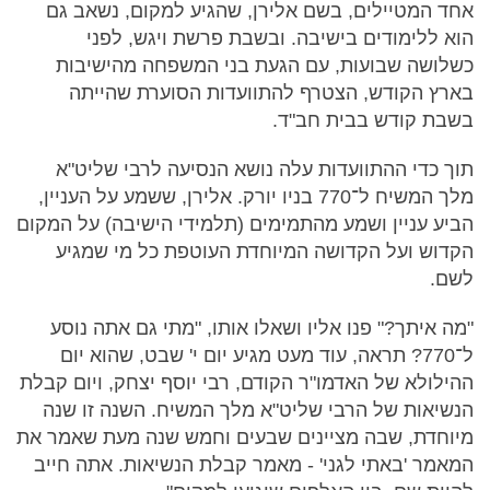
אחד המטיילים, בשם אלירן, שהגיע למקום, נשאב גם
הוא ללימודים בישיבה. ובשבת פרשת ויגש, לפני
כשלושה שבועות, עם הגעת בני המשפחה מהישיבות
בארץ הקודש, הצטרף להתוועדות הסוערת שהייתה
בשבת קודש בבית חב"ד.
תוך כדי ההתוועדות עלה נושא הנסיעה לרבי שליט"א
מלך המשיח ל־770 בניו יורק. אלירן, ששמע על העניין,
הביע עניין ושמע מהתמימים (תלמידי הישיבה) על המקום
הקדוש ועל הקדושה המיוחדת העוטפת כל מי שמגיע
לשם.
"מה איתך?" פנו אליו ושאלו אותו, "מתי גם אתה נוסע
ל־770? תראה, עוד מעט מגיע יום י' שבט, שהוא יום
ההילולא של האדמו"ר הקודם, רבי יוסף יצחק, ויום קבלת
הנשיאות של הרבי שליט"א מלך המשיח. השנה זו שנה
מיוחדת, שבה מציינים שבעים וחמש שנה מעת שאמר את
המאמר 'באתי לגני' - מאמר קבלת הנשיאות. אתה חייב