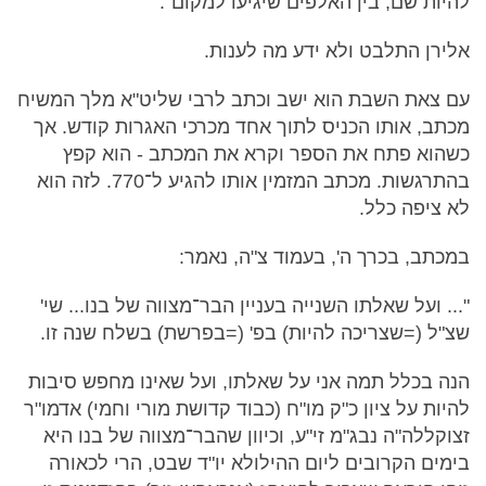
להיות שם, בין האלפים שיגיעו למקום".
אלירן התלבט ולא ידע מה לענות.
עם צאת השבת הוא ישב וכתב לרבי שליט"א מלך המשיח
מכתב, אותו הכניס לתוך אחד מכרכי האגרות קודש. אך
כשהוא פתח את הספר וקרא את המכתב - הוא קפץ
בהתרגשות. מכתב המזמין אותו להגיע ל־770. לזה הוא
לא ציפה כלל.
במכתב, בכרך ה', בעמוד צ"ה, נאמר:
"... ועל שאלתו השנייה בעניין הבר־מצווה של בנו... שי'
שצ"ל (=שצריכה להיות) בפ' (=בפרשת) בשלח שנה זו.
הנה בכלל תמה אני על שאלתו, ועל שאינו מחפש סיבות
להיות על ציון כ"ק מו"ח (כבוד קדושת מורי וחמי) אדמו"ר
זצוקללה"ה נבג"מ זי"ע, וכיוון שהבר־מצווה של בנו היא
בימים הקרובים ליום ההילולא יו"ד שבט, הרי לכאורה