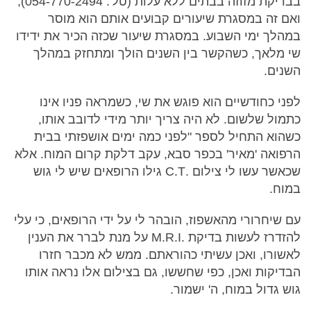
בבדיקת מזוזה בבתים ללא עלות (טל': 054-770-2494),
ואם זה במסגרת שיעורים קבועים אותם הוא מוסר
במהלך ימי השבוע. במסגרת שיעור שכזה הכיר את ידידו
שי מלאך, כשהקשר בין השנים הולך ומתחזק במהלך
השנים.
לפני כחודשיים הוא פוגש את שי, כשמראה פניו אינו
כתמול שלשום. לא היה צריך יותר מידי לדובב אותו,
כשהוא התחיל לספר "לפני כמה ימים אושפזתי בבית
הרפואה 'מאיר' בכפר סבא, עקב דלקת קרום המוח. אלא
שכאשר עשו לי צילום .C.T גילו הרופאים שיש לי גוש
במוח.
עם שיחרורי מהאשפוז, הובהר לי על ידי הרופאים, כי עלי
להזדרז לעשות בדיקת .M.R.I על מנת לברר את הענין
לאשורו, ואכן עשיתי כהוראתם. ממש לא מכבר חזרו
הבדיקות ואכן, כפי שחששו, גם בצילום אלו נראה אותו
גוש גדול במוח, ה' ישמור.