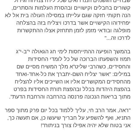
שבחיים הגשמים הננו רואים שכל לידה צמיחה וגידול
קשורים בחבלים וקישויים ובהסרת העלמות והסתרים,
הנה תקותי חזקה שגם עלייתו במסילה העולה בית אל לא
יפחידוהו הקישויים אשר בדרכו ויצליח בזה בהצלחה
מופלגה ובודאי מזמן לזמן תתחזק אצלו ההתקשרות
לדרכו זה..."
בהמשך הופיעה ההתייחסות לימי חג הגאולה י"ב-י"ג
תמוז והשפעתו הברוכה של כל לומדי החסידות
והחסידים, כשהרבי שליט"א מלך המשיח מסיים שם
במילים: "אשר יצליח השם-יתברך את כל-אחד-ואחד
מהחסידים המקושרים אליו או השייכים אליו להצליח
בהפצת היהדות בכלל ובהפצת תורת החסידות בפרט
מתוך בריאות הנכונה פרנסה בהרחבה והרחבת הדעת".
"ראה, אמר הרב חי, עליך ללמוד בכל יום פרק מתוך ספר
התניא, ואף להשפיע על חבריך שיעשו כן, אם תעשה כך,
אני בטוח שלא יהיה אפילו צורך בניתוח"!