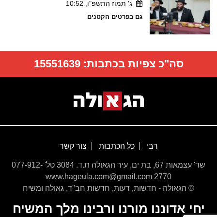
ג' תמוז התשפ"ו, 10:52
גם בפרטים הקטנים
סה"כ צפיות בכתבות:
15551639
רבי
כל הכתבות
צור קשר
שד' עצמאות 67, בת ים, עיר הגאולה ת.ד. 3084 טל' 077-912-
2770 www.hageula.com@gmail.com
© הגאולה - חדשות, דעות, חדשות חב''ד, גאולה ומשיח
יחי אדוננו מורנו ורבינו מלך המשיח