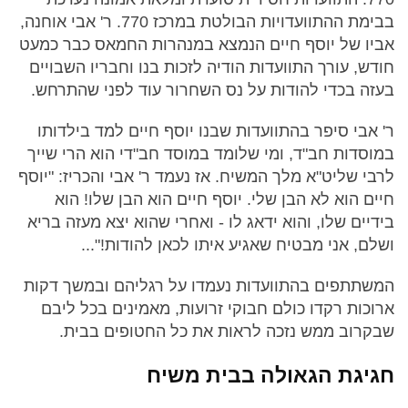
בבימת ההתוועדויות הבולטת במרכז 770. ר' אבי אוחנה,
אביו של יוסף חיים הנמצא במנהרות החמאס כבר כמעט
חודש, עורך התוועדות הודיה לזכות בנו וחבריו השבויים
בעזה בכדי להודות על נס השחרור עוד לפני שהתרחש.
ר' אבי סיפר בהתוועדות שבנו יוסף חיים למד בילדותו
במוסדות חב"ד, ומי שלומד במוסד חב"די הוא הרי שייך
לרבי שליט"א מלך המשיח. אז נעמד ר' אבי והכריז: "יוסף
חיים הוא לא הבן שלי. יוסף חיים הוא הבן שלו! הוא
בידיים שלו, והוא ידאג לו - ואחרי שהוא יצא מעזה בריא
ושלם, אני מבטיח שאגיע איתו לכאן להודות!"...
המשתתפים בהתוועדות נעמדו על רגליהם ובמשך דקות
ארוכות רקדו כולם חבוקי זרועות, מאמינים בכל ליבם
שבקרוב ממש נזכה לראות את כל החטופים בבית.
חגיגת הגאולה בבית משיח