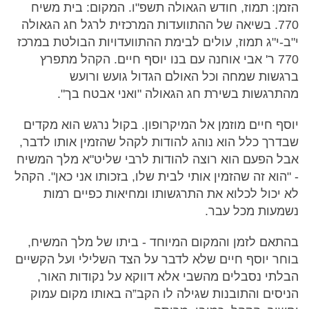
הזמן: תמוז, חודש הגאולה תשפ"ו. המקום: בית משיח
770. בשיאה של ההתוועדות המרכזית לרגל חג הגאולה
י"ב-י"ג תמוז, עולים לבימת ההתוועדויות הבולטת במרכז
770 ר' אבי אוחנה עם בנו יוסף חיים. הקהל מתפרץ
ברגשות שמחה וכל האולם הגדול גועש ורועש
מהתרגשות בשירת חג הגאולה "ואני אבטח בך".
יוסף חיים מוזמן אל המיקרופון. בקול נרגש הוא מקדים
שבדרך כלל הוא נוהג להודות לקהל שהזמין אותו לדבר,
אבל הפעם הוא רוצה להודות לרבי שליט"א מלך המשיח
- "הוא זה שהזמין אותי לבית שלו, בזכותו אני כאן". הקהל
לא יכול לכלוא את התרגשותו ומחיאות כפיים רמות
נשמעות מכל עבר.
בהתאם לזמן והמקום המיוחד - ביתו של מלך המשיח,
בוחר יוסף חיים שלא לדבר על הצד השלילי ועל הקשיים
הבלתי נסבלים מהשבי אלא דווקא על נקודות האור,
הניסים והתובנות שגילה לו הקב”ה באותו מקום עמוק