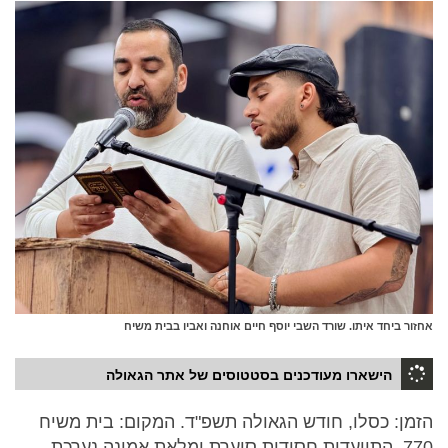
אחזור ביחד איתו. שורד השבי יוסף חיים אוחנה ואביו בבית משיח
הישארו מעודכנים בסטטוסים של אתר הגאולה
הזמן: כסלו, חודש הגאולה תשפ"ד. המקום: בית משיח
770. התוועדות חסידית סוערת ומלאת אמונה נערכת