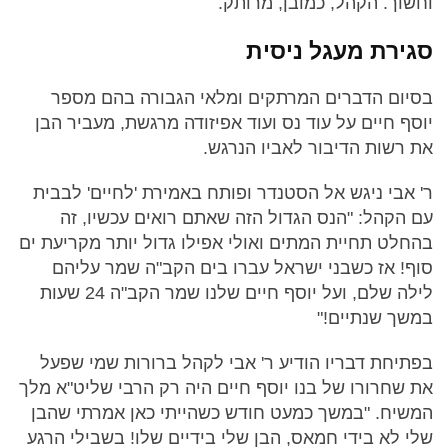
וחשוך. הקהל, כמובן, מרותק.
סגירת מעגל ניסית
בסיום הדברים המרתקים ומלאי הגבורה בהם מספר
יוסף חיים על עוד נס ועוד אפיזודה מרגשת, מעביר הבן
את רשות הדיבור לאביו הנרגש.
ר' אבי ניגש אל הסטנדר ופותח באמירת 'לחיים' לבבית
עם הקהל: "הנס הגדול הזה שאתם רואים עכשיו, זה
בהחלט תחיית המתים ואולי אפילו גדול יותר מקריעת ים
סוף! אז כשבני ישראל עברו בים הקב"ה שמר עליהם
לילה שלם, ועל יוסף חיים שלנו שמר הקב"ה 24 שעות
במשך שנתיים!"
בפתיחת דבריו הודיע ר' אבי לקהל ברורות שמי שפעל
את שחרורו של בנו יוסף חיים היה רק הרבי שליט"א מלך
המשיח. "במשך כמעט חודש כשהייתי כאן אמרתי שהבן
שלי לא בידי חמאס, הבן שלי בידיים שלו! בשבילי הרגע