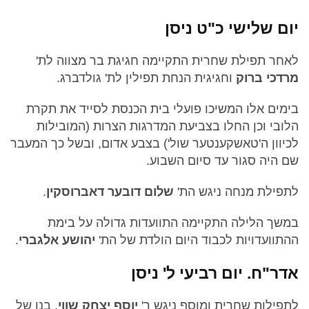
יום שלישי כ"ט ניסן
לאחר תפילת שחרית התקיימה חגיגת בר מצווה לת'
מרדכי ברוק
וחגיגית הנחת תפילין לת' גולדברג.
בימים אלו המשיכו פועלי בית הכנסת לסייד את תקרת
הלובי וכן החלו בצביעת המדרגות הצרות (המובילות
לכיוון ה'טאשקענטער שול') בצבע אדום, ובשל כך המעבר
שם היה סגור עד סיום השבוע.
לתפילת מנחה ניגש הת'
שלום דובער דאברוסקין
.
במשך הלילה התקיימה התוועדות גדולה על בימת
ההתוועדויות לכבוד היום הולדת של הת'
יהושע אלגברי
.
אדר"ח. יום רביעי ל' ניסן
לתפילות שחרית ומוסף ניגש ר'
יוסף יצחק שווי
, בנו של