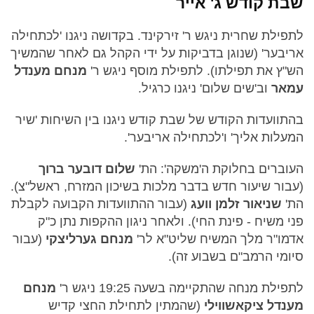
שבת קודש ג' אייר
לתפילת שחרית ניגש ר' זירקינד. בקדושה ניגנו 'לכתחילה
אריבער' (שנוגן בדביקות על ידי הקהל גם לאחר שהמשיך
הש"ץ את תפילתו). לתפילת מוסף ניגש ר'
מנחם מענדל
עמאר
וב'שים שלום' ניגנו כרגיל.
בהתוועדות הקודש של שבת קודש ניגנו בין השיחות 'שיר
המעלות אליך' ו'לכתחילה אריבער'.
העוברים בחלוקת ה'משקה': הת'
שלום דובער ברוך
(עבור שיעור חדש בדבר מלכות בשיכון המזרח, ראשל"צ).
הת'
שניאור זלמן וועג
(עבור ההתוועדות הקבועה לקבלת
פני משיח - פינת החי). ולאחר ניגון ההקפות נתן כ"ק
אדמו"ר מלך המשיח שליט"א לר'
מנחם גערליצקי
(עבור
סיומי הרמב"ם בשבוע זה).
לתפילת מנחה שהתקיימה בשעה 19:25 ניגש ר'
מנחם
מענדל ציקאשווילי
(שהמתין לתחילת החצי קדיש