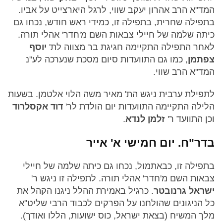
המד"א הרב אהרון יעקב שווי, לרגל היארצייט על אביו.
בתפילה שחרית, בתפילה זו, כמידי ראש חודש, נכחו גם
כיתה שלמה של חיילי צבאות השם מ'חדר' אהלי תורה.
לאחר התפילה התקיימה חגיגת בר מצווה לת'
יוסף
צפתמן
, כמו גם התוועדות סיום מסכת שנערכה לע"נ
המד"א הרב שווי.
לתפילת ערבית ניגש הת' מאיר משה הלוי אלטמן. בשעות
הלילה התקיימה התוועדות יום הולדת לר'
דוד אקסלרוד
וכן התוועד ר'
זלמן לנדא
.
בדר"ח. יום חמישי א' אייר
בתפילה זו, כבאתמול, נכחו גם כיתה שלמה של חיילי
צבאות השם מ'חדר' אהלי תורה. לתפילה זו ניגש ר'
ישראל גרנובטר
. כרגיל באמירת ההלל ניגנו הקהל את
כל הניגונים שהולחנו על הפרקים לכבוד הרבי שליט"א
מלך המשיח (בצאת ישראל, כוס ישועות, הללו ואודך).