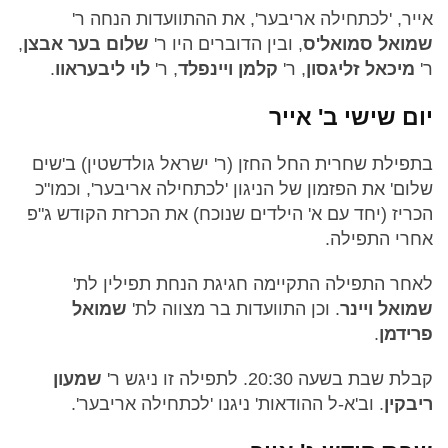
אייר, 'לכתחילה אריבער', את ההתוועדות הנחה ר'
שמואל סמואל'ס
, ובין הדוברים היו ר'
שלום בער אבצן
,
ר'
מיכאל זליגסון
, ר'
קלמן ויינפלד
, ר'
לוי ליבעראוו
.
יום שישי ב' אייר
בתפילת שחרית החל החזן (ר' ישראל גולדשטין) ב'שים
שלום' את הפזמון של הניגון 'לכתחילה אריבער', וכמו"כ
הכריז (יחד עם א' הילדים שנוכח) את הכרזת הקודש ג"פ
אחרי התפילה.
לאחר התפילה התקיימה חגיגת הנחת תפילין לת'
שמואל ויינר
. וכן התוועדות בר מצווה לת'
שמואל
פרידמן
.
קבלת שבת בשעה 20:30. לתפילה זו ניגש ר'
שמעון
ריבקין
. וב'א-ל ההודאות' ניגנו 'לכתחילה אריבער'.