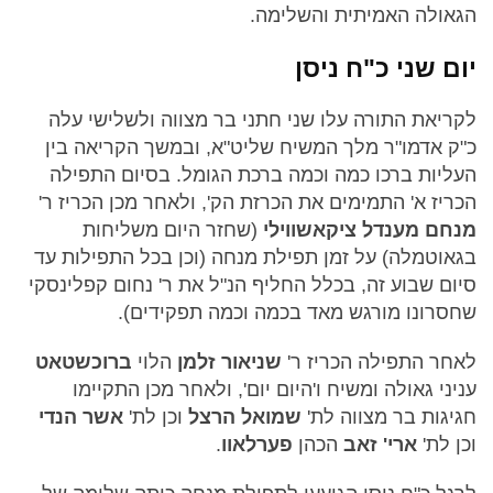
הגאולה האמיתית והשלימה.
יום שני כ"ח ניסן
לקריאת התורה עלו שני חתני בר מצווה ולשלישי עלה
כ"ק אדמו"ר מלך המשיח שליט"א, ובמשך הקריאה בין
העליות ברכו כמה וכמה ברכת הגומל. בסיום התפילה
הכריז א' התמימים את הכרזת הק', ולאחר מכן הכריז ר'
מנחם מענדל ציקאשווילי
(שחזר היום משליחות
בגאוטמלה) על זמן תפילת מנחה (וכן בכל התפילות עד
סיום שבוע זה, בכלל החליף הנ"ל את ר' נחום קפלינסקי
שחסרונו מורגש מאד בכמה וכמה תפקידים).
לאחר התפילה הכריז ר'
שניאור זלמן
הלוי
ברוכשטאט
עניני גאולה ומשיח ו'היום יום', ולאחר מכן התקיימו
חגיגות בר מצווה לת'
שמואל הרצל
וכן לת'
אשר הנדי
וכן לת'
ארי' זאב
הכהן
פערלאוו
.