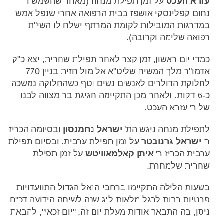
עזרא העכט
על זמן תפילת מנחה (מאחר שהשמש ר'
נחום קפלינסקי אושפז בבית הרפואה אחרי שנפל אמש
במדרגות המובילות לקומת המרתף ישלח לו השי"ת
רפואה שלימה וקרובה).
כמדי יום ראשון, זמן קצר לאחר תפילת שחרית, יצא כ"ק
אדמו"ר מלך המשיח שליט"א אל מול חזית בניין 770
לחלוקת הדולרים לאנשים נשים וטף כשהחלוקה נמשכה
כ-6 דקות. ולאחר מכן התקיימה חגיגת בר מצווה לבנו
של ר' עזרא העכט.
לתפילת מנחה ניגש הת'
ישראל נחמנסון
ובסיומה הכריז
ר'
ישראל גרנובטר
על זמן תפילת ערבית. ובסיום תפילת
ערבית הכריז ר'
איתן קאלמאוויטש
על זמן תפילת
שחרית שלמחרת.
בשעות הלילה התקיימו ברחבי הזאל הגדול התוועדויות
פרטיות רבות לרגל מלאות ל"ג שנה לשיחה הידועה דכ"ח
ניסן, בה התבאר אודות מעלת יום זה, "יום זכאי", להבאת