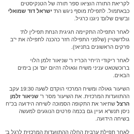
לקריאת התורה הוציאו ספר תורה של הטנקיסטים
כבאתמול. לתפילת מוסף ניגש הת'
ישראל דוד שמואלי
וב'שים שלום' ניגנו כרגיל.
לאחר התפילה התקיימה חגיגית הנחת תפילין לת'
גולדשטיין (שלפני התפילה חזר כהכנה לתפילה את י"ב
פרקים הראשונים בתניא!).
לאחר ריקודי ה'יחי' הכריז ר' שניאור זלמן הלוי
ברוכשטאט עניני משיח וגאולה ו'היום יום' וכן בימים
הבאים.
השיעור גאולה ומשיח המרכזי הוקדם לשעה 19:30 עקב
ההתוועדות המרכזית. את השיעור מסר ר'
שניאור זלמן
הרצל
שתיאר את התקופה הסמוכה לשיחה הידועה בכ"ח
ניסן תנש"א ועיין גם בכמה פרטים הנוגעים למעשה
בשיחה הידועה.
לאחר תפילת ערבית החלה ההתוועדות המרכזית לרגל ב'