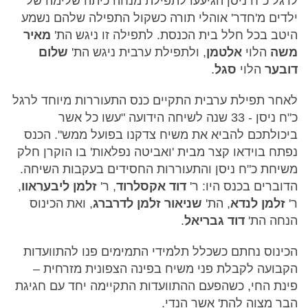
לרגל כ"ח ניסן הגיעעו לתפילת מנחה כיתה שלימה של
ילדים מ'חדר' אוהלי תורה כשקול התפילה שלהם נשמע
היטב בכל חלל בית הכנסת. לתפילה זו ניגש הת'
מאיר
משה
הלוי
אלטמן
, ולתפילת ערבית ניגש הת'
שלום
דובער
הלוי
סגל
.
לאחר תפילת ערבית התקיים כנס התעוררות מיוחד לרגל
כ"ח ניסן - 33 שנה לשיחה הידועה "עשו כל אשר
ביכולתכם להביא את משיח צדקנו בפועל ממש". הכנס
נפתח בוידאו קצר מבית 'ואביטה נפלאות' בו הוקרן חלק
משיחת כ"ח ניסן והתעוררות החסידים בעקבות השיחה.
הדוברים בכנס היו: ר'
דוד אקסלרוד
, ר'
זלמן ליבעראוו
,
ר'
זלמן לנדא
, הת'
שניאור זלמן לדרברג
, ואת הכינוס
הנחה הת'
דוד גבריאל
.
הכינוס נחתם כשכלל תלמידי התמימים פנו להתוועדות
הקבועה לקבלת פני משיח בפינה הצפונית מזרחית –
פינת החי, כשהפעם ההתוועדות התקיימה יחד עם חגיגת
הבר מצוה להת' אשר הנדי.