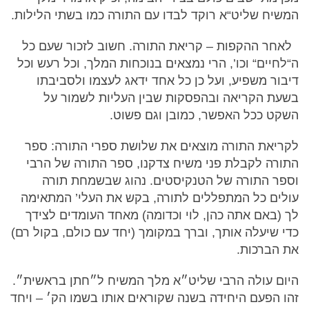
המשיח שליט“א רוקד לבדו עם התורה כמו בשתי הלילות.
לאחר ההקפות – קריאת התורה. חשוב לזכור שעם כל
ה“לחיים“ וכו’, הרי נמצאים בנוכחות המלך, וכל רעש וכל
דיבור משפיע, ועל כן כל אחד ידאג לעצמו ולסביבתו
בשעת הקריאה ובהפסקות שבין העליות לשמור על
השקט ככל האפשר, כמובן וגם פשוט.
לקריאת התורה מוצאים את שלושת ספרי התורה: ספר
התורה לקבלת פני משיח צדקנו, ספר התורה של הרבי
וספר התורה של הטנקיסטים. נהוג שבשמחת תורה
עולים כל המתפללים לתורה, בקש את העלי’ המתאימה
לך (באם אתה כהן, לוי וכדומה) מאחד העומדים לצידך
כדי שיעלה אותך, וברך במקומך (יחד עם כולם, בקול רם)
את הברכות.
היום עולה הרבי שליט״א מלך המשיח ל״חתן בראשית״.
זהו הפעם היחידה בשנה שקוראים אותו בשמו הק׳ – ויחד