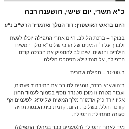
כ“א תשרי, יום שישי, הושענה רבה
היום בראש האושפזין: דוד המלך ואדמו“ר הרש“ב נ“ע
בבוקר – ברכת הלולב. היום אחרי התפילה יוכלו לגשת
ולברך על ד׳ המינים של הרבי שליט״א מלך המשיח
הילדים והנשים, שים לב להספיק את הברכה קודם
התפילה, על מנת שלא תפספס חלילה.
ב-10:00 – תפילת שחרית.
ב“הושענא רבה“, נוהגים לסובב את התיבה ז’ פעמים,
ועבור מטרה זו מוכן סטנדר נוסף בסמוך לעמוד החזן
אליו יורד כ“ק אדמו“ר מלך המשיח שליט“א, לפעמים אף
קודם ההלל. בשל כך, היום, קדמת בית הכנסת תהיה
סגורה מתחילת התפילה.
מיד לאחר התפילה (ולפעמים כבר במהלך התפילה)