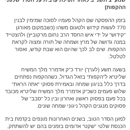
ההקפות)
בזמן ההפסקה שם הקהל פעמיו לסוכה שמימין לבנין
770 לעשות קידוש ולטעום משהו (כשבמקום מאורגן
“קידוש“ על ידי איש החסד הרב נחום מרקוביץ) ולהצטייד
במנה גדושה של מרץ ושמחה של תורה ומצוה לקראת
ההקפות. שים לב לכך שהיום הוא שבת קודש, ואסור
לטלטל.
בשעה תשע (לערך) יורד כ“ק אדמו“ר מלך המשיח
שליט“א ל“הקפות“ בזאל הגדול, כשההקפות נפתחים
בדרך כלל בניגון שמחה ובאמירת פסוקי “אתה הראת“
שלוש פעמים כשכ“ק אדמו“ר מלך המשיח שליט“א מכובד
בכל פעם בפסוק ראשון ואחרון ובין כל “סבב“ של
פסוקים מנגנים הקהל ניגוני שמחה שונים.
למען הסדר הטוב, בשנים האחרונות מונפים בקדמת בית
הכנסת שלטי “שקט“ אדומים בזמנים בהם יש להשתתק,