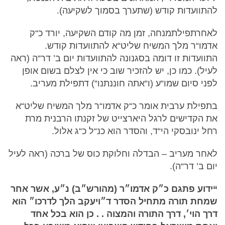
להתוועדות קודש (שתערך בסמוך לשקיעה).
לאחרתפילתמנחה, זמן מה קודם השקיעה, יורד כ“ק
אדמו“ר מלך המשיח שליט“א להתוועדות קודש.
התוועדות זו דומה בסגנונה להתוועדות יום ב’ דר“ה (ראה
לעיל). כמו כן, יש להזכיר שוב כי אין לצלם בשום אופן
לפני סיום שמו“ע (ו“אתה חוננתנו“) דתפילת מעריב.
בתפילת ערבית אומר כ“ק אדמו“ר מלך המשיח שליט“א
את הקדישים לרגל היארצייט של זקנתו הרבנית מרת
רחל ינובסקי הי“ד, והסדר הוא כנ“ל כ“ג אלול.
לאחר מעריב – הבדלה וחלוקת כוס של ברכה (ראה לעיל
יום ב’ דר“ה).
“ידוע פתגם כ״ק אדמו״ר (מהורש״ב) נ״ע, אשר אחר
שמחת תורה מתחיל הסדר ד״ויעקב הלך לדרכו״ הוא
דרך הוי׳, דרך התורה והמצוה . . כן הוא בכל אחד