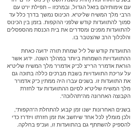
עם אימותיהם בזאל הגדול, ובמרכזו – תפילת יו“ט עם
הרבי מלך המשיח שליט“א. הכינוס נמשך בדרך כלל עד
סמוך להתוועדות קודש שלפני ההקפות. בזמן בין הכינוס
להתוועדות מפנים ומסדרים את בית הכנסת מהספסלים
והלכלוך הרב שהצטבר בו.
התוועדות קודש של ליל שמחת תורה ידועה כאחת
ההתוועדויות השמחות ביותר במהלך השנה. ידוע אשר
הוראת אדמו“ר הרי“צ לכ“ק אדמו“ר מלך המשיח שליט“א
על עריכת התוועדויות בשבת מברכים כללה בתוכה גם
את התוועדות זו. בשנים עברו היה ממתין כ“ק אדמו“ר
מלך המשיח שליט“א לסיום ההתוועדות עד לחזרת
הקבוצה האחרונה מה“תהלוכה“.
בשנים האחרונות ישנו זמן קבוע להתחלת ה“הקפות“,
ולכן מומלץ לכל אחד שיחשב את זמן חזרתו ויזדרז כדי
להספיק להשתתף גם בהתוועדות זו, ועכ“פ בחלקה.