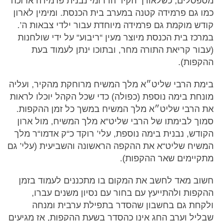
מספסלים, כשלאורך הקיר הדרומי נבנית פרמידה ארוכה
כמו גם פרמידה קטנה במערב בית הכנסת. ומימין לארון
קודש מוקמת גם פרמידה מיוחדת עבור ילדי צבאות ה’.
במרכז בית הכנסת מיוצר מעין “ריבוע“ על ידי שולחנות
(עבור קריאת התורה מחר, ובתוכו ינתן לעמוד בעת
ההקפות).
בימת הרבי שליט״א מלך המשיח מרוחקת מהקיר, ועליה
מונחת בימה נוספת (כפולה) כדי שכל הקהל יוכלו לראות
את הרבי שליט״א מלך המשיח במשך כל זמן ההקפות.
סמוך לבימתו של הרבי שליט“א מלך המשיח, מול ארון
הקודש, נבנית בימה נוספת, עלי’ רוקד כ“ק אדמו“ר מלך
המשיח שליט“א את ההקפה הראשונה והשביעית (עלי’ גם
מתקיימים שאר ההקפות).
חשוב מאד לחשב את המקום בו מתכננים לעמוד בזמן
ההקפות ולהתייעץ עם בחור עם נסיון משנים עברו,
ולקחת גם בחשבון שהסדר בתפילת ערבית ומנחה
שבליל וערב החג אינו כהסדר בשעת ההקפות, אז מגיעים