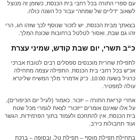
עם ספרי התורה בכל רחבי בית הכנסת, כשזמן זה מנוצל
לשאוב “דליים של שמחה“ עבור כל השנה כולה.
בצאתך מבית הכנסת, יש לזכור שנוסף לכך שזהו חג, הרי
זהו גם שבת, ואסור לטלטל ברחובות שכונת המלך.
כ“ב תשרי, יום שבת קודש, שמיני עצרת
לתפילת שחרית מוכנסים ספסלים רבים לטובת אברכי
אנ“ש בכל רחבי בית הכנסת. התפילה עצמה מתחילה
כרגיל בשעה 10:00. כ“ק אדמו“ר מלך המשיח שליט“א
עולה למפטיר.
אחרי קריאת התורה – יזכור. כאמור (לעיל יום הכיפורים),
על אלו שאינם אומרים “יזכור“ לצאת לגמרי מכל שטח
בית הכנסת. אין להתחכם ולעמוד בתוך הפרמידות, הגשר
ועוד תחבולות כיו“ב.
בתחילת תפילת מוסף – תפילת טל, ובסופה – ברכת