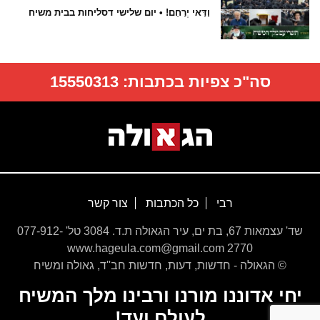
וַדַּאי יְרַחֵם! • יום שלישי דסליחות בבית משיח
סה"כ צפיות בכתבות:
15550313
רבי
כל הכתבות
צור קשר
שד' עצמאות 67, בת ים, עיר הגאולה ת.ד. 3084 טל' 077-912-
2770 www.hageula.com@gmail.com
© הגאולה - חדשות, דעות, חדשות חב''ד, גאולה ומשיח
יחי אדוננו מורנו ורבינו מלך המשיח
לעולם ועד!