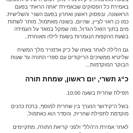
באמירת כל הפסוקים שבאמירת “אתה הראת“ בפעם
הראשונה, ובפסוק ראשון ואחרון בפעם השני’ והשלישית.
כמו כן ראוי לציין, שהיום, בשונה מאתמול, מותר לשתות
מים בתוך הזאל הגדול, מה שמקל במאד על העמידה
בשעת ההקפות הנגמרות בשעת לילה מאוחרת..
גם הלילה לאחר צאתו של כ“ק אדמו“ר מלך המשיח
שליט“א ממשיכים הריקודים עם ספרי התורה עד שעות
הבוקר המוקדמות...
כ“ג תשרי, יום ראשון, שמחת תורה
תפילת שחרית בשעה 10:00.
בשל ה“קידוש“ הנערך בין שחרית למוסף, ברכת כהנים
מוקדמת לתפילת שחרית, והסדר הוא כאתמול.
לאחר אמירת ה“הלל“ ולפני קריאת התורה, מתקיימים