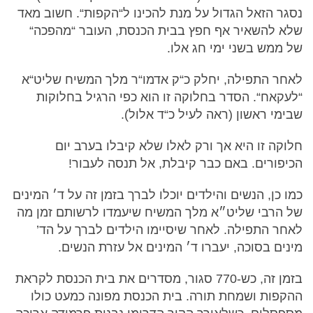
נסגר הזאל הגדול על מנת להכינו ל“הקפות“. חשוב מאד
שלא להשאיר אף חפץ בבית הכנסת, העובר “מהפכה“
של ממש בשני ימי חג אלו.
לאחר התפילה, יחלק כ“ק אדמו“ר מלך המשיח שליט“א
“לעקאח“. הסדר בחלוקה זו הוא כפי הרגיל בחלוקות
שבימי ראשון (ראה לעיל כ“ד אלול).
חלוקה זו היא אך ורק לאלו שלא קיבלו בערב יום
הכיפורים. באם כבר קיבלת, אל תנסה לעבור!
כמו כן, הנשים והילדים יוכלו לברך בזמן זה על ד׳ המינים
של הרבי שליט״א מלך המשיח שיעמדו לרשותם זמן מה
לאחר התפילה. לאחר שיסיימו הילדים לברך על הד’
מינים בסוכה, יעברו ד׳ המינים אל עזרת הנשים.
בזמן זה, כש-770 סגור, מסדרים את בית הכנסת לקראת
ההקפות ושמחת תורה. בית הכנסת מפונה כמעט כולו