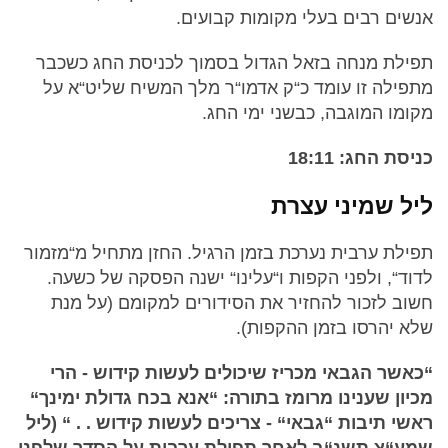
אנשים רבים בעלי מקומות קבועים.
תפילת מנחה בזאל הגדול בסמוך לכניסת החג כשכבר
מתפילה זו עומד כ“ק אדמו“ר מלך המשיח שליט“א על
מקומו המוגבה, כבשני ימי החג.
כניסת החג: 18:11
ליל שמיני עצרת
תפילת ערבית נערכת בזמן הרגיל. החזן מתחיל מ“מזמור
לדוד“, ולפני הקפות ו“עלינו“ ישנה הפסקה של כשעה.
חשוב לזכור להחזיר את הסידורים למקומם (על מנת
שלא יהרסו בזמן ההקפות).
“כאשר הגבאי מכריז שיכולים לעשות קידוש - הרי
מכיון שענינו מרומז בתורה: “אנא בכח גדולת ימינך“
ראשי תיבות “גבאי“ - צריכים לעשות קידוש . . “ (ליל
שמע“צ תשנ“ב לאחר תפילת ערבית על הסדר שלפני