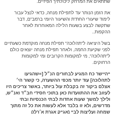
שתתאים את המרחק ליכולתיך הפיזיים.
את הזמן הנותר עד לתפילת מנחה, כדאי לנצל עבור
לימוד שיעורי החת“ת והשיעור היומי ברמב“ם, דבר
שתקשה לבצע בשעות הלילה המאוחרות לאחר
ההקפות..
בשל היציאה ל“תהלוכה“ תפילת מנחה מוקדמת כשעתיים
לפני שקיעת החמה, ולאחר תפילת מנחה יוצאים כולם
ל“תהלוכה“, מי למקומות הקרובים ומי למקומות
הרחוקים.
“היישר כח המגיע לבחורים הנ״ל [=שהגיעו
לתהלוכה] עוד יותר מכפי ההשערה, כי קשור הי׳
אצלם ביקור זה בקבלת עול ביותר, באשר צריכים היו
לעזוב את ההתוועדות כאן בתוכי חסידי חב״ד ואנ״ש,
ולילך למשך שעות אחדות לבתי הכנסיות ובתי
מדרשים, ולא זו בלבד אלא לעשות את כל זה מתוך
שמחה ועליצות לב“ (אג“ק אגרת א׳רלו)