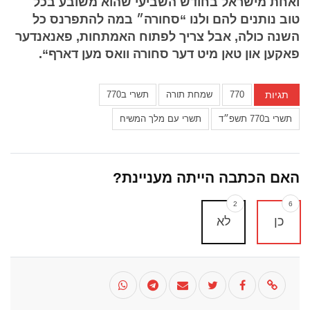
ואחת מישראל בחודש השביעי שהוא משובע בכל
טוב נותנים להם ולנו “סחורה״ במה להתפרנס כל
השנה כולה, אבל צריך לפתוח האמתחות, פאנאנדער
פאקען און טאן מיט דער סחורה וואס מען דארף“.
תגיות
770
שמחת תורה
תשרי ב770
תשרי ב770 תשפ״ד
תשרי עם מלך המשיח
האם הכתבה הייתה מעניינת?
2
6
כן
לא