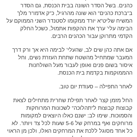
כהנים. בשל הסדר השונה בבית הכנסת, גם הסדר
ב“ברכת כהנים“ הוא שונה מהרגיל, כ“ק אדמו“ר מלך
המשיח שליט“א יורד ממקומו לסטנדר השני הממוקם על
הבימה עלי’ ערך את ההקפות אתמול, כשכל החלק
הקדמי מתרוקן עבור הכהנים הרבים.
אם אתה כהן שים לב, שהעלי’ לבימה היא אך ורק דרך
המעבר שמתחיל מהשטח שתחת העזרת נשים, וחל
איסור בשום פנים ואופן לעבור מעל השולחנות
ההממוקמות בקדמת בית הכנסת.
לאחר התפילה – סעודת יום טוב.
החל מזמן קצר לאחר תפילת שחרית מתחילים לצאת
קבוצות קבוצות ל“תהלוכה“ לשכונות המרוחקות
והסמוכות. שימו לב: ישנם כאלו היוצאים למקומות
מרוחקים ואף במרחק של 5-6 שעות לכל צד ויותר. לא
כל אחד מסוגל ללכת את המרחקים האלו, ולכן מן הראוי