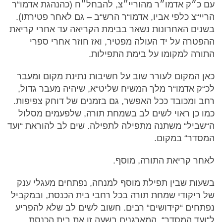
עם כ״ק אדמו״ר מהוריי״צ, להבחל״ח (כהנהגת אדמו“ר
הריי“צ כלפי אביו, אדמו“ר הרש“ב – גם לאחר פטירתו).
בשנים האחרונות נשאר בבימת הקריאה עד אחרי קריאת
ההפטרה על יד העולה מפטיר, ואז חוזר אחרי ספרי
התורה למקומו על בימת התפילות.
כאן המקום לעורר שוב על חשיבות נתינת מקום ומעבר
לכ“ק אדמו“ר מלך המשיח שליט“א, שיהיה מעבר גדול,
רחב ומכובד ככל האפשר, גם בזמנים של דוחק צפיפות.
כמו כן ראוי לשים לב בשמחת תורה, שלפעמים מסלול
ה“שביל“ משתנה מתפילה לתפילה. שים לב להוראת “ועד
המסדר“ במקום.
לאחר קריאת התורה, מוסף.
בשעות שבין תפילת מוסף למנחה, נפתחים מעגלי ענק
של ריקודי שמחת תורה בכל רחבי בית הכנסת, ובמקביל
נפתחים “קידושים“ רבים. חשוב לשים לב שלא להפריע
ל“ועד המסדר“, המארגנים בשעה זו את בית הכנסת,