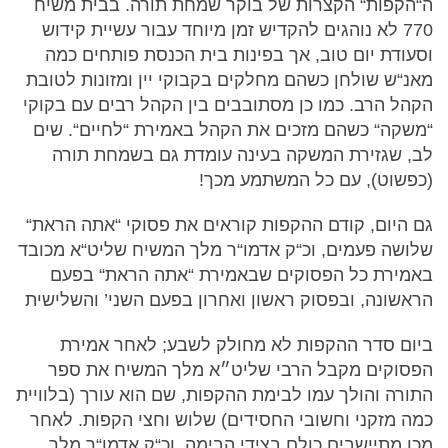
ה“הקפות“ הקצרות של בוקר שמחת תורה. בבית משיח
770 לא נוהגים להקדיש זמן מיוחד עבור עשיית קידוש
וסעודת יום טוב, אך בפינות בית הכנסת פותחים כמה
מאנ“ש שולחן כשהם מחלקים בקבוקי יין ומזונות לטובת
הקהל הרב. כמו כן מסתובבים בין הקהל רבים עם בקוקי
“משקה“ כשהם מזכים את הקהל באמירת “לחיים“. שים
לב, שגזירת המשקה בעינה עומדת גם בשמחת תורה
(כפשוט), עם כל המשתמע מכך!
גם היום, קודם ההקפות קוראים את פסוקי “אתה הראת“
שלושה פעמים, וכ“ק אדמו“ר מלך המשיח שליט“א מכובד
באמירת כל הפסוקים שבאמירת “אתה הראת“ בפעם
הראשונה, ובפסוק ראשון ואחרון בפעם השני’ והשלישית
ביום סדר ההקפות לא מחולק לשבע; לאחר אמירת
הפסוקים מקבל הרבי שליט״א מלך המשיח את ספר
התורה והולך עמו לבימת ההקפות, שם הוא עורך (בלוויית
כמה מזקני וחשובי החסידים) שלוש וחצי הקפות. לאחר
מכן מתיישבים כולם בצידי הבימה, וכ“ק אדמו“ר מלך