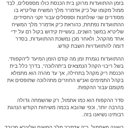
בזמן ההתוועדות מרוקן בית הכנסת כולו מספסלים, לבד
ממול מקומו של כ“ק אדמו“ר מלך המשיח שליט“א בו
מסודרים שני שולחנות וספסלים עבור זקני החסידים.
ההתוועדות נפתחת, כהוראת כ“ק אדמו“ר מלך המשיח
שליט“א במשך השנים, בעשיית קידוש בקול רם על ידי
אחד מהקהל, ולאחר מכן נמשכת ההתוועדות, בסדר
דומה להתוועדויות השבת קודש.
ההתוועדות נגמרת זמן מה קודם הזמן המיעד ל“הקפות“.
בשל ריבוי הקהל הנמצאים ב“תהלוכה“, בדרך כלל בית
הכנסת ריק מקהל בתחילה, אך עד מהרה הוא מתמלא
בקהל התמימים ואנ“ש החוזרים מתהלוכה שתופסים את
מקומם עבור ההקפות.
סדר ההקפות הוא כמו אתמול, רק שהשמחה גדולה
בהרבה יותר, וכפי שהובא בכמה משיחות הקודש הנהגת
רבותינו נשיאנו בזה.
בשונה מאתמול, כ“ק אדמו“ר מלך המשיח שליט“א מכובד