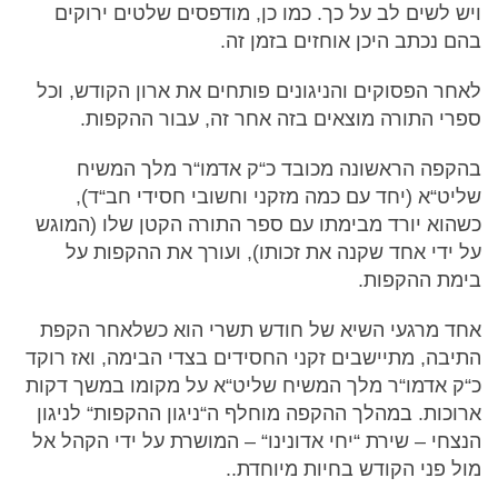
ויש לשים לב על כך. כמו כן, מודפסים שלטים ירוקים
בהם נכתב היכן אוחזים בזמן זה.
לאחר הפסוקים והניגונים פותחים את ארון הקודש, וכל
ספרי התורה מוצאים בזה אחר זה, עבור ההקפות.
בהקפה הראשונה מכובד כ“ק אדמו“ר מלך המשיח
שליט“א (יחד עם כמה מזקני וחשובי חסידי חב“ד),
כשהוא יורד מבימתו עם ספר התורה הקטן שלו (המוגש
על ידי אחד שקנה את זכותו), ועורך את ההקפות על
בימת ההקפות.
אחד מרגעי השיא של חודש תשרי הוא כשלאחר הקפת
התיבה, מתיישבים זקני החסידים בצדי הבימה, ואז רוקד
כ“ק אדמו“ר מלך המשיח שליט“א על מקומו במשך דקות
ארוכות. במהלך ההקפה מוחלף ה“ניגון ההקפות“ לניגון
הנצחי – שירת “יחי אדונינו“ – המושרת על ידי הקהל אל
מול פני הקודש בחיות מיוחדת..