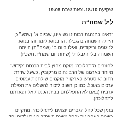
שקיעה 18:10. צאת שבת 19:08
ליל שמח“ת
“ראינו בהנהגת רבותינו נשיאינו, שביום א׳ (שמע״צ)
הייתה השמחה בהגבלה, הן בנוגע לזמן, והן בנוגע
לניגונים וריקודים, ואילו ביום ב׳ (שמח״ת) הייתה
השמחה בלי הגבלות“ (שיחת יום שמח“ת תשכ“ו)
לחוזרים מ“תהלוכה“ מוקם מחוץ לבית הכנסת “קידוש“
מיוחד בארגונו של הרב נחום מרקוביץ, כשעל שדרת
רחוב “איסטרען פארקווי“ מוקמים שולחנות עמוסים
ערכים באוכל. כמו כן חשוב לזכור להשלים את תפילת
ערבית (באם לא התפללתם בבית הכנסת אליו צעדתם
לתהלוכה).
בזמן שכל קהל הגברים יוצאים ל“תהלוכה“, מתקיים
בשנים האחרונות (החל משנת תשס“ו) כינוס ילדים יחד