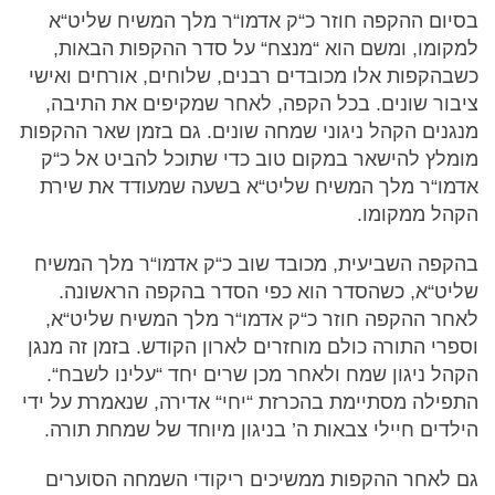
בסיום ההקפה חוזר כ“ק אדמו“ר מלך המשיח שליט“א
למקומו, ומשם הוא “מנצח“ על סדר ההקפות הבאות,
כשבהקפות אלו מכובדים רבנים, שלוחים, אורחים ואישי
ציבור שונים. בכל הקפה, לאחר שמקיפים את התיבה,
מנגנים הקהל ניגוני שמחה שונים. גם בזמן שאר ההקפות
מומלץ להישאר במקום טוב כדי שתוכל להביט אל כ“ק
אדמו“ר מלך המשיח שליט“א בשעה שמעודד את שירת
הקהל ממקומו.
בהקפה השביעית, מכובד שוב כ“ק אדמו“ר מלך המשיח
שליט“א, כשהסדר הוא כפי הסדר בהקפה הראשונה.
לאחר ההקפה חוזר כ“ק אדמו“ר מלך המשיח שליט“א,
וספרי התורה כולם מוחזרים לארון הקודש. בזמן זה מנגן
הקהל ניגון שמח ולאחר מכן שרים יחד “עלינו לשבח“.
התפילה מסתיימת בהכרזת “יחי“ אדירה, שנאמרת על ידי
הילדים חיילי צבאות ה’ בניגון מיוחד של שמחת תורה.
גם לאחר ההקפות ממשיכים ריקודי השמחה הסוערים