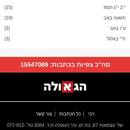
י"ב י"ג תמוז
(15)
תשעה באב
(19)
ט"ו באב
(3)
ח"י באלול
(3)
סה"כ צפיות בכתבות:
15547089
רבי
כל הכתבות
צור קשר
שד' עצמאות 67, בת ים, עיר הגאולה ת.ד. 3084 טל' 077-912-