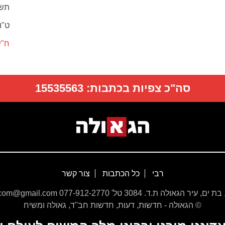
תש
ט"ו
ח"י
סה"כ צפיות בכתבות:
15535563
רבי
כל הכתבות
צור קשר
© הגאולה - חדשות, דעות, חדשות חב''ד, גאולה ומשיח