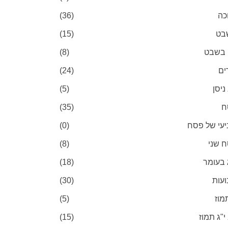
כה
(36)
שבט
(15)
 בשבט
(8)
ים
(24)
ניסן
(5)
ח
(35)
עי של פסח
(0)
 שני
(8)
 בעומר
(18)
עות
(30)
תמוז
(5)
 י"ג תמוז
(15)