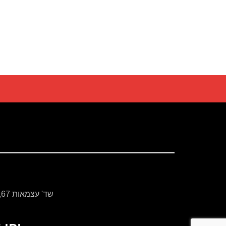
שד' עצמאות 67, בת ים, עיר הגאולה ת.ד. 3084 טל' 077-912-2770 www.hageula.com@gmail.com