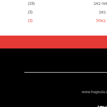
עה באב
(19)
 באב
(3)
 באלול
(3)