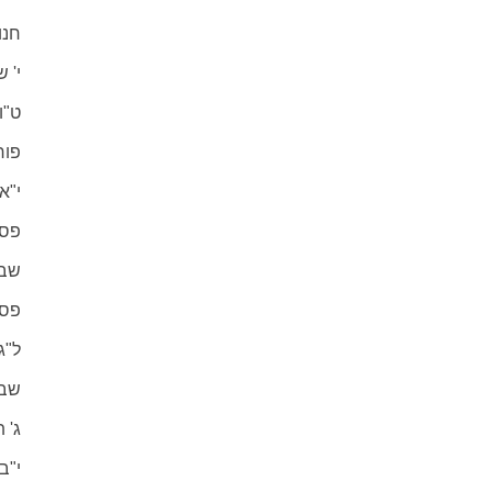
חנו
י' 
ט"ו
פור
י"א 
פס
שבי
פסח
ל"ג
שבו
ג' 
י"ב